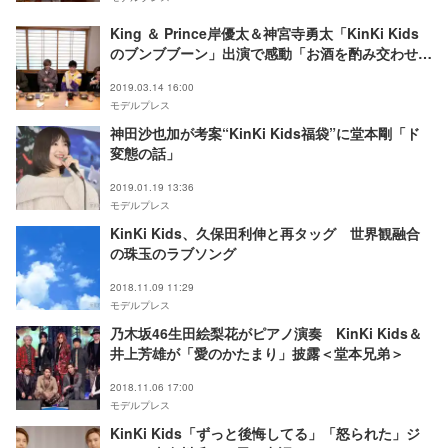
King ＆ Prince岸優太＆神宮寺勇太「KinKi Kids
のブンブブーン」出演で感動「お酒を酌み交わせる
なんて」
2019.03.14 16:00
モデルプレス
神田沙也加が考案“KinKi Kids福袋”に堂本剛「ド
変態の話」
2019.01.19 13:36
モデルプレス
KinKi Kids、久保田利伸と再タッグ 世界観融合
の珠玉のラブソング
2018.11.09 11:29
モデルプレス
乃木坂46生田絵梨花がピアノ演奏 KinKi Kids＆
井上芳雄が「愛のかたまり」披露＜堂本兄弟＞
2018.11.06 17:00
モデルプレス
KinKi Kids「ずっと後悔してる」「怒られた」ジ