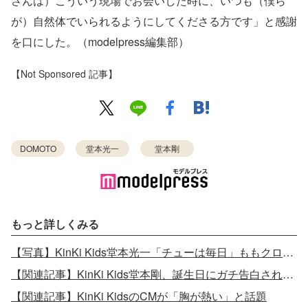
さんは）こういう現場でお会いした時に、いつも（僕ら
が）自然体でいられるようにしてくださる方です」と感謝
を口にした。（modelpress編集部）
【Not Sponsored 記事】
DOMOTO
堂本光一
堂本剛
もっと詳しくみる
【写真】KinKi Kids堂本光一「チューは毎日」ももクロと結婚を語る
【関連記事】KinKi Kids堂本剛、誕生日にガチ告白されていた“自宅デート”放送で「神回」と反響
【関連記事】KinKi KidsのCMが「胸が熱い」と話題