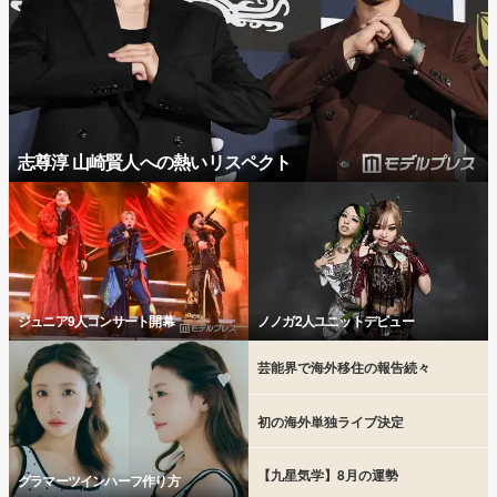
志尊淳 山崎賢人への熱いリスペクト
ジュニア9人コンサート開幕
ノノガ2人ユニットデビュー
芸能界で海外移住の報告続々
初の海外単独ライブ決定
【九星気学】8月の運勢
グラマーツインハーフ作り方