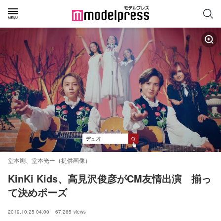
堂本剛、堂本光一（提供画像）
KinKi Kids、高見沢俊彦がCM友情出演　揃っ
て決めポーズ
2019.10.25 04:00
67,265
views