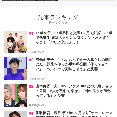
記事ランキング
RANKING
01
15歳女子、27歳男性と交際1ヶ月で妊娠…36歳
で孫誕生 波乱の人生に人気タレント思わずツ
ッコミ「だいぶ危ねえよ！」
モデルプレス
02
有働由美子「こんなもんです一人暮らしの朝ご
はん」野菜を使った手料理公開「作ってみた
い」「ヘルシーで美味しそう」と反響
モデルプレス
03
山本舞香、夫・マイファスHiroとの夫婦ショッ
ト公開「2人が見れて幸せ」「仲の良さが伝わ
ってくる」と反響
モデルプレス
04
香取慎吾、森且行“5年9ヶ月ぶり”オートレース