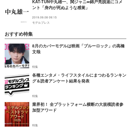
KAT-TUN中丸雄一、関ジャニ∞錦戸亮脱退にコメ
ント「身内が死ぬような感覚」
2019.09.08 09:15
モデルプレス
おすすめ特集
8月のカバーモデルは映画「ブルーロック」の高橋
文哉
特集
各種エンタメ・ライフスタイルにまつわるランキン
グ＆読者アンケート結果を発表
特集
業界初！ 全プラットフォーム横断の大規模読者参
加型アワード
特集