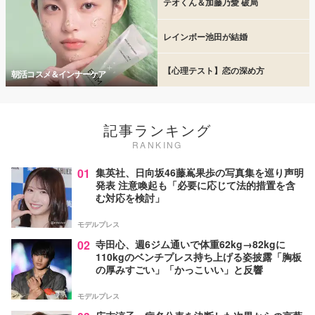
テオくん＆加藤乃愛 破局
レインボー池田が結婚
【心理テスト】恋の深め方
朝活コスメ＆インナーケア
記事ランキング
RANKING
01
集英社、日向坂46藤嶌果歩の写真集を巡り声明
発表 注意喚起も「必要に応じて法的措置を含
む対応を検討」
モデルプレス
02
寺田心、週6ジム通いで体重62kg→82kgに
110kgのベンチプレス持ち上げる姿披露「胸板
の厚みすごい」「かっこいい」と反響
モデルプレス