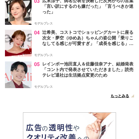
03
広末涼子、病名公表を決断した次男からの言葉
「言い訳にするのも嫌だった」「言うべきか迷
った」
モデルプレス
04
辻希美、コストコでショッピングカートに座る
次女・夢空（ゆめあ）ちゃんの姿公開「乗りこ
なしてる感じが可愛すぎ」「成長を感じる」の
声
モデルプレス
05
レインボー池田直人＆佐藤佳奈アナ、結婚発表
「コント内で発表させていただきました」読売
テレビ退社は生活拠点変更のため
モデルプレス
もっとみる