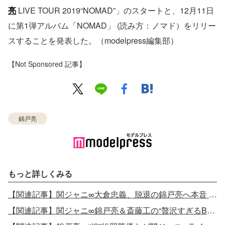
亮
LIVE TOUR 2019“NOMAD”」のスタートと、12月11日
に第1弾アルバム「NOMAD」 (読み方：ノマド）をリリー
スすることを発表した。（modelpress編集部）
【Not Sponsored 記事】
錦戸亮
もっと詳しくみる
【関連記事】関ジャニ∞大倉忠義、脱退の錦戸亮へ本音 10分間の手紙で「すげえ寂しいですね」＜全文＞
【関連記事】関ジャニ∞錦戸亮＆斎藤工の“贅沢すぎるBL”にファン歓喜「盛大にニヤニヤ」「天国かな？」