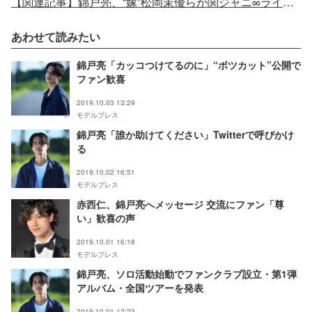
【関連記事】錦戸亮、“嫁”松岡茉優らが関ジャニ∞ライブ参戦で大照れ
あわせて読みたい
錦戸亮「カッコつけてるのに」“ボツカット”公開で
ファン歓喜
2019.10.03 13:29
モデルプレス
錦戸亮「誰か助けてください」Twitterで呼びかけ
る
2019.10.02 16:51
モデルプレス
赤西仁、錦戸亮へメッセージ 交流にファン「尊
い」歓喜の声
2019.10.01 16:18
モデルプレス
錦戸亮、ソロ活動始動でファンクラブ設立・第1弾
アルバム・全国ツアーを発表
2019.10.01 12:23