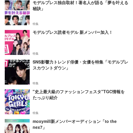
モデルプレス独自取材！著名人が語る「夢を叶える
秘訣」
特集
モデルプレス読者モデル 新メンバー加入！
特集
SNS影響力トレンド俳優・女優を特集「モデルプレ
スカウントダウン」
特集
"史上最大級のファッションフェスタ"TGC情報を
たっぷり紹介
特集
moxymill新メンバーオーディション「to the
nex7」