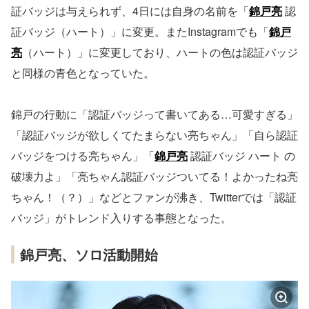
証バッジは与えられず、4日には自身の名前を「
錦戸亮
認
証バッジ（ハート）」に変更。またInstagramでも「
錦戸
亮
（ハート）」に変更しており、ハートの色は認証バッジ
と同様の青色となっていた。
錦戸の行動に「認証バッジって書いてある…可愛すぎる」
「認証バッジが欲しくてたまらない亮ちゃん」「自ら認証
バッジをつける亮ちゃん」「
錦戸亮
認証バッジ ハート の
破壊力よ」「亮ちゃん認証バッジついてる！よかったね亮
ちゃん！（？）」などとファンが沸き、Twitterでは「認証
バッジ」がトレンド入りする事態となった。
錦戸亮、ソロ活動開始