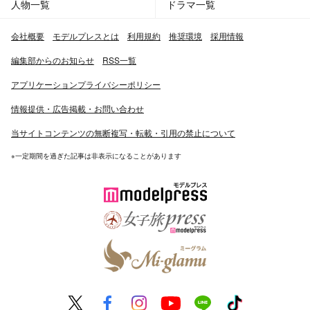
人物一覧
ドラマ一覧
ーツ』が行った「第7回ドラマグランプリ」において、新
人賞を受賞（2004年）。以後、『がんばっていきまっし
会社概要
モデルプレスとは
利用規約
推奨環境
採用情報
ょい』『1リットルの涙』（共にフジテレビ系・2005年）
と出演作が続き、『ザテレビジョン』が行った「ドラマア
編集部からのお知らせ
RSS一覧
カデミー賞」助演男優部門で2位（2005年夏クール・秋ク
アプリケーションプライバシーポリシー
ール）になった。
情報提供・広告掲載・お問い合わせ
2004年5月にはNEWSとして、シングル「希望～Yell～」
当サイトコンテンツの無断複写・転載・引用の禁止について
でメジャーデビュー。同年8月に関ジャニ∞として、シン
グル「浪花いろは節」でメジャーデビューを果たす。期間
※一定期間を過ぎた記事は非表示になることがあります
限定を除くCDデビューユニットに複数所属するのはジャ
ニーズ事務所としては初の試みであった。
2006年1月には初のソロライブ『錦戸亮 LIVE』を横浜ア
リーナ・大阪城ホールで公演した。
2008年にフジテレビ系列で放送されたドラマ『ラスト・
フレンズ』ではDV男役を演じ、雑誌『日経エンタテイメ
ント』（2008年8月号掲載）が行なった「上半期ヒット総