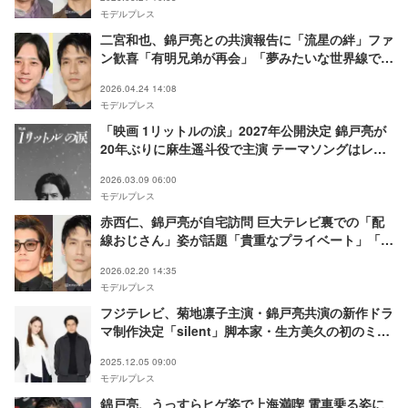
モデルプレス
二宮和也、錦戸亮との共演報告に「流星の絆」ファ
ン歓喜「有明兄弟が再会」「夢みたいな世界線で泣
く」
2026.04.24 14:08
モデルプレス
「映画 1リットルの涙」2027年公開決定 錦戸亮が
20年ぶりに麻生遥斗役で主演 テーマソングはレミ
オロメン「3月9日」「粉雪」
2026.03.09 06:00
モデルプレス
赤西仁、錦戸亮が自宅訪問 巨大テレビ裏での「配
線おじさん」姿が話題「貴重なプライベート」「豪
邸感すごい」
2026.02.20 14:35
モデルプレス
フジテレビ、菊地凛子主演・錦戸亮共演の新作ドラ
マ制作決定「silent」脚本家・生方美久の初のミス
テリー作品【嘘が嘘で嘘は嘘だ】
2025.12.05 09:00
モデルプレス
錦戸亮、うっすらヒゲ姿で上海満喫 電車乗る姿に