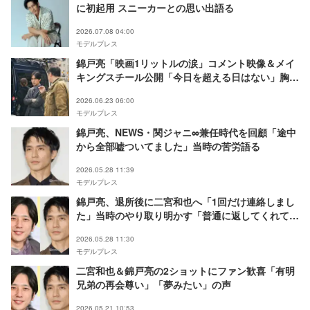
に初起用 スニーカーとの思い出語る
2026.07.08 04:00
モデルプレス
錦戸亮「映画1リットルの涙」コメント映像＆メイ
キングスチール公開「今日を超える日はない」胸の
内明かしたシーンとは
2026.06.23 06:00
モデルプレス
錦戸亮、NEWS・関ジャニ∞兼任時代を回顧「途中
から全部嘘ついてました」当時の苦労語る
2026.05.28 11:39
モデルプレス
錦戸亮、退所後に二宮和也へ「1回だけ連絡しまし
た」当時のやり取り明かす「普通に返してくれて嬉
しかった」
2026.05.28 11:30
モデルプレス
二宮和也＆錦戸亮の2ショットにファン歓喜「有明
兄弟の再会尊い」「夢みたい」の声
2026.05.21 10:53