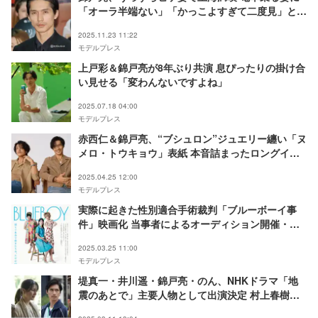
「オーラ半端ない」「かっこよすぎて二度見」と絶
賛の声
2025.11.23 11:22
モデルプレス
上戸彩＆錦戸亮が8年ぶり共演 息ぴったりの掛け合
い見せる「変わんないですよね」
2025.07.18 04:00
モデルプレス
赤西仁＆錦戸亮、“ブシュロン”ジュエリー纏い「ヌ
メロ・トウキョウ」表紙 本音詰まったロングイン
タビューも掲載
2025.04.25 12:00
モデルプレス
実際に起きた性別適合手術裁判「ブルーボーイ事
件」映画化 当事者によるオーディション開催・錦
戸亮らも出演
2025.03.25 11:00
モデルプレス
堤真一・井川遥・錦戸亮・のん、NHKドラマ「地
震のあとで」主要人物として出演決定 村上春樹氏
の連作短編が原作