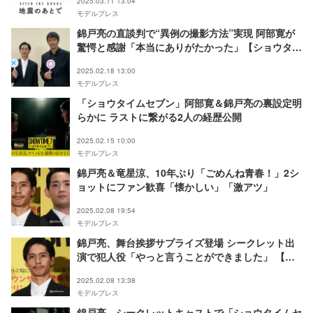
2025.03.11 13:04
モデルプレス
錦戸亮の直談判で“異例の撮影方法”実現 阿部寛が
驚愕と感謝「本当にありがたかった」【ショウタイ
ムセブン】
2025.02.18 13:00
モデルプレス
「ショウタイムセブン」阿部寛＆錦戸亮の裏設定明
らかに ラストに繋がる2人の経歴公開
2025.02.15 10:00
モデルプレス
錦戸亮＆竜星涼、10年ぶり「ごめんね青春！」2シ
ョットにファン歓喜「懐かしい」「激アツ」
2025.02.08 19:54
モデルプレス
錦戸亮、舞台挨拶サプライズ登場 シークレット出
演で犯人役「やっと言うことができました」 【シ
ョウタイムセブン】
2025.02.08 13:38
モデルプレス
錦戸亮、シークレットキャストで「ショウタイムセ