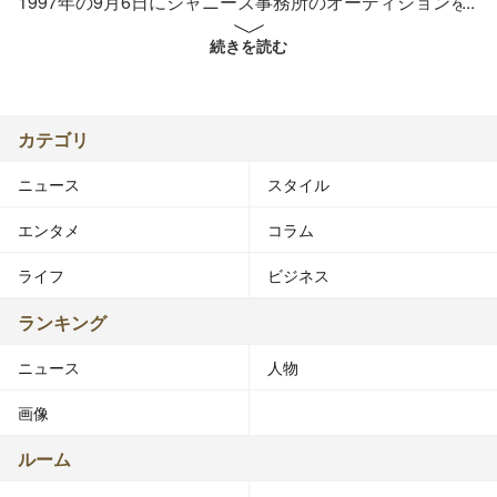
1997年の9月6日にジャニーズ事務所のオーディションを
受け、訓練生として事務所に入る。このオーディションに
続きを読む
合格し、ジャニーズJr.のひとりとなった。関西ジャニーズ
Jr.の一員として活躍。
2000年2月、「Secret Agent」名義でシングル「Secret
カテゴリ
Agent Man」を発売。
ニュース
スタイル
2002年の12月には関西テレビでのレギュラー番組内で、
エンタメ
コラム
関西ジャニーズJr.のメンバーによる関ジャニ8（のちの関
ジャニ∞）を結成。2003年9月には『バレーボールワール
ライフ
ビジネス
ドカップ2003』のイメージキャラクターとして結成され
たNEWSのメンバーに内博貴とともに選ばれる。同年の
ランキング
11月には『バレーボールワールドカップ2003』のイメー
ニュース
人物
ジソング「NEWSニッポン」を発売。その後も8年間、関
ジャニ8の活動を並行して行っていた。
画像
2003年9月からNHKで放送されたNHK朝の連続テレビ小
ルーム
説『てるてる家族』で主人公の相手役を演じ、『日刊スポ