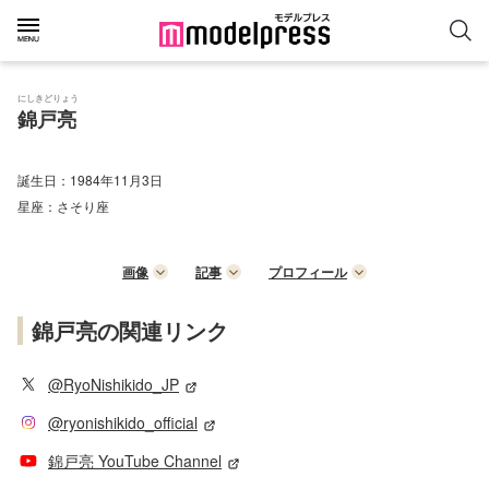
にしきどりょう
錦戸亮
誕生日：
1984年11月3日
星座：
さそり座
画像
記事
プロフィール
錦戸亮の関連リンク
@RyoNishikido_JP
@ryonishikido_official
錦戸亮 YouTube Channel