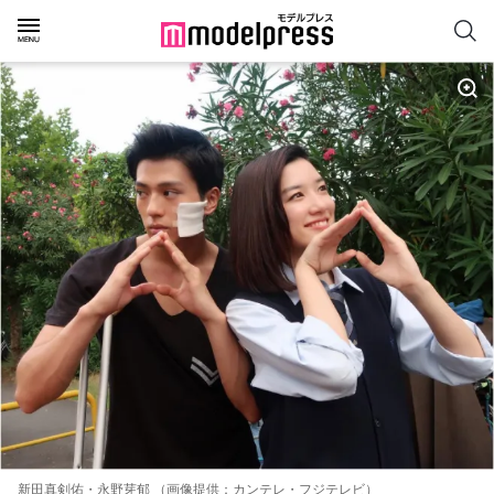
新田真剣佑・永野芽郁 （画像提供：カンテレ・フジテレビ）