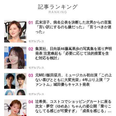
記事ランキング
RANKING
01
広末涼子、病名公表を決断した次男からの言葉
「言い訳にするのも嫌だった」「言うべきか迷
った」
モデルプレス
02
集英社、日向坂46藤嶌果歩の写真集を巡り声明
発表 注意喚起も「必要に応じて法的措置を含
む対応を検討」
モデルプレス
03
元ME:I飯田栞月、ミュージカル初出演「この上
ない喜びとともに大変光栄」4年ぶり上演「フ
ァントム」城田優らキャスト発表
モデルプレス
04
辻希美、コストコでショッピングカートに座る
次女・夢空（ゆめあ）ちゃんの姿公開「乗りこ
なしてる感じが可愛すぎ」「成長を感じる」の
声