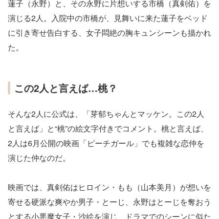
蓮子（永野）と、その永野に片想いする市橋（真剣佑）を
演じる2人。入院中の市橋が、見舞いに来た蓮子をベッド
に引き寄せ告白する、女子悶絶の胸キュンシーンも描かれ
た。
この2人と言えば…桃？
そんな2人に公式は、「芽郁ちゃんとマッケン。この2人
と言えば」と“桃”の絵文字付きでコメント。桃と言えば、
2人は6月公開の映画「ピーチガール」でも複雑な恋仲を
演じた仲なのだ。
映画では、真剣佑はヒロイン・もも（山本美月）が想いを
寄せる硬派な爽やか男子・とーじ、永野はとーじを奪おう
とする小悪魔女子・沙絵を演じ、ドラマでのシーンに似た