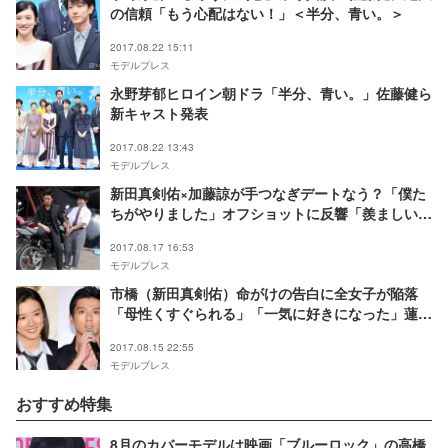
の信頼「もう心配はない！」＜半分、青い。＞
2017.08.22 15:11
モデルプレス
永野芽郁ヒロイン朝ドラ「半分、青い。」佐藤健ら
新キャスト発表
2017.08.22 13:43
モデルプレス
新田真剣佑×加藤諒が手つなぎデートなう？「僕た
ちがやりました」オフショットに反響「羨ましい」
「変わって下さい」
2017.08.17 16:53
モデルプレス
市橋（新田真剣佑）命がけの告白に全女子が陥落
「母性くすぐられる」「一気に好きになった」蓮子
（永野芽郁）との恋の行方は…＜僕たちがやりまし
2017.08.15 22:55
た第5話＞
モデルプレス
おすすめ特集
8月のカバーモデルは映画「ブルーロック」の高橋