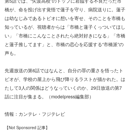
第5話では、“矢波高校”のトップに君臨する不良だった市
橋が、命を投げ出す覚悟で蓮子を守り、病院送りに。蓮子
は幼なじみであるトビオに想いを寄せ、そのことを市橋も
知っているが、視聴者からは「市橋と蓮子くっついてほし
い」「市橋にこんなことされたら絶対好きになる」「市橋
と蓮子推してます」と、市橋の恋心を応援する“市橋派”の
声も。
先週放送の第6話ではなんと、自分の罪の重さを悟ったト
ビオが、学校の屋上から飛び降りるラストが描かれた。は
たして3人の関係はどうなっていくのか、29日放送の第7
話に注目が集まる。（modelpress編集部）
情報：カンテレ・フジテレビ
【Not Sponsored 記事】