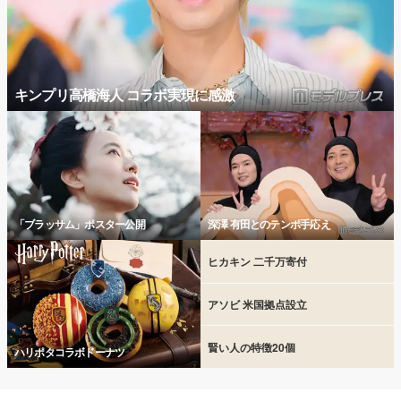
キンプリ高橋海人 コラボ実現に感激
「ブラッサム」ポスター公開
深澤 有田とのテンポ手応え
ヒカキン 二千万寄付
アソビ 米国拠点設立
賢い人の特徴20個
ハリポタコラボドーナツ