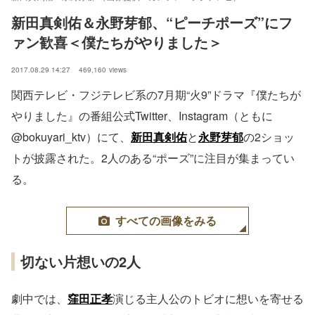
新田真剣佑＆永野芽郁、“ピーチポーズ”にフ
ァン歓喜＜僕たちがやりました＞
2017.08.29 14:27
469,160
views
関西テレビ・フジテレビ系の7月期“火9”ドラマ『僕たちが
やりました』の番組公式Twitter、Instagram（ともに
@bokuyari_ktv）にて、
新田真剣佑
と
永野芽郁
の2ショッ
トが披露された。2人のある“ポーズ”に注目が集まってい
る。
すべての画像をみる
切ない片想いの2人
劇中では、
窪田正孝
演じる主人公のトビオに想いを寄せる