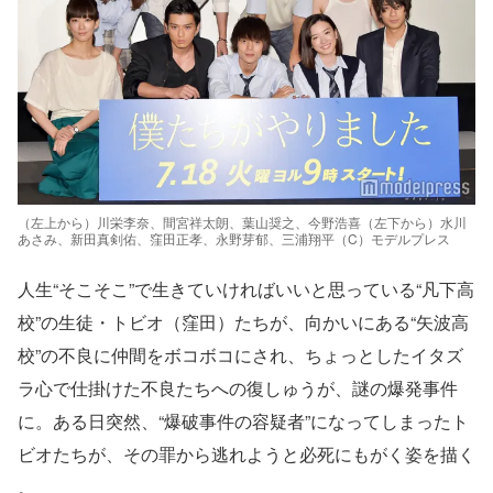
（左上から）川栄李奈、間宮祥太朗、葉山奨之、今野浩喜（左下から）水川
あさみ、新田真剣佑、窪田正孝、永野芽郁、三浦翔平（C）モデルプレス
人生“そこそこ”で生きていければいいと思っている“凡下高
校”の生徒・トビオ（窪田）たちが、向かいにある“矢波高
校”の不良に仲間をボコボコにされ、ちょっとしたイタズ
ラ心で仕掛けた不良たちへの復しゅうが、謎の爆発事件
に。ある日突然、“爆破事件の容疑者”になってしまったト
ビオたちが、その罪から逃れようと必死にもがく姿を描く
。