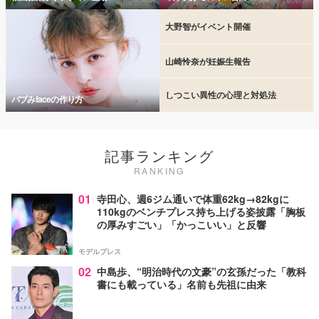
大野智がイベント開催
山崎怜奈が妊娠生報告
しつこい異性の心理と対処法
バブみfaceの作り方
記事ランキング
RANKING
01
寺田心、週6ジム通いで体重62kg→82kgに
110kgのベンチプレス持ち上げる姿披露「胸板
の厚みすごい」「かっこいい」と反響
モデルプレス
02
中島歩、“明治時代の文豪”の玄孫だった「教科
書にも載っている」名前も先祖に由来