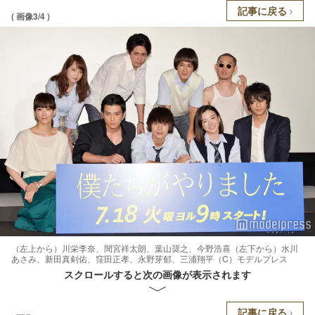
記事に戻る
( 画像3/4 )
（左上から）川栄李奈、間宮祥太朗、葉山奨之、今野浩喜（左下から）水川
あさみ、新田真剣佑、窪田正孝、永野芽郁、三浦翔平（C）モデルプレス
スクロールすると次の画像が表示されます
記事に戻る