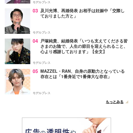
モデルプレス
03
及川光博、再婚発表 お相手は妊娠中「交際し
ておりました方と」
モデルプレス
04
戸塚純貴、結婚発表「いつも支えてくださる皆
さまのお陰で、人生の節目を迎えられること、
心より感謝しております」【全文】
モデルプレス
05
MAZZEL・RAN、自身の原動力となっている
存在とは「1番身近で1番偉大な存在」
モデルプレス
もっとみる