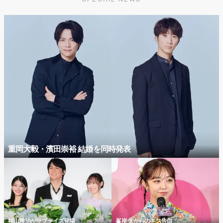
重岡大毅・濱田崇裕 結婚を同時発表
福山雅治がサプライズ登場
峯岸 夫からのキス告白