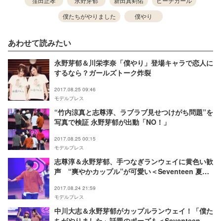
窪田正孝
永野芽郁
新田真剣佑
ピーチガール
僕たちがやりました
僕やり
あわせて読みたい
永野芽郁＆川栄李奈「僕やり」登場キャラで恋人に
するなら？ガールズトーク炸裂
2017.08.25 09:46
モデルプレス
“竹内涼真と志尊淳、ラブラブ見せつけがち問題”を
写真で検証 永野芽郁が出動「NO！」
2017.08.25 00:15
モデルプレス
志尊淳＆永野芽郁、手つなぎランウェイに黄色い歓
声 “爽やかカップル”が可愛い＜Seventeen 夏の
学園祭2017＞
2017.08.24 21:59
モデルプレス
中川大志＆永野芽郁がカップルランウェイ！「僕た
ちがやりました」話題のポーズも＜Seventeen 夏