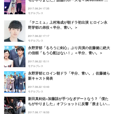
の学園祭2017＞
2017.08.24 17:35
モデルプレス
「テニミュ」上村海成が朝ドラ初出演 ヒロイン永
野芽郁の弟役＜半分、青い。＞
2017.08.22 17:17
モデルプレス
永野芽郁「るろうに剣心」ぶり共演の佐藤健に絶大
の信頼「もう心配はない！」＜半分、青い。＞
2017.08.22 15:11
モデルプレス
永野芽郁ヒロイン朝ドラ「半分、青い。」佐藤健ら
新キャスト発表
2017.08.22 13:43
モデルプレス
新田真剣佑×加藤諒が手つなぎデートなう？「僕た
ちがやりました」オフショットに反響「羨ましい」
「変わって下さい」
2017.08.17 16:53