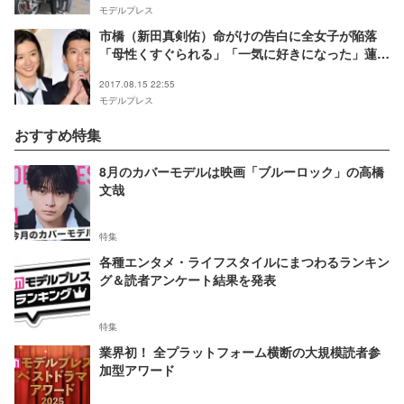
モデルプレス
市橋（新田真剣佑）命がけの告白に全女子が陥落
「母性くすぐられる」「一気に好きになった」蓮子
（永野芽郁）との恋の行方は…＜僕たちがやりまし
2017.08.15 22:55
た第5話＞
モデルプレス
おすすめ特集
8月のカバーモデルは映画「ブルーロック」の高橋
文哉
特集
各種エンタメ・ライフスタイルにまつわるランキン
グ＆読者アンケート結果を発表
特集
業界初！ 全プラットフォーム横断の大規模読者参
加型アワード