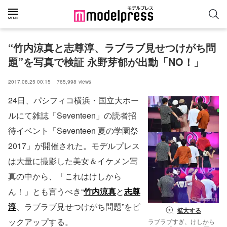
“竹内涼真と志尊淳、ラブラブ見せつけがち問
題”を写真で検証 永野芽郁が出動「NO！」
2017.08.25 00:15
765,998
views
24日、パシフィコ横浜・国立大ホー
ルにて雑誌「Seventeen」の読者招
待イベント「Seventeen 夏の学園祭
2017」が開催された。モデルプレス
は大量に撮影した美女＆イケメン写
真の中から、「これはけしから
ん！」とも言うべき“
竹内涼真
と
志尊
淳
、ラブラブ見せつけがち問題”をピ
拡大する
ックアップする。
ラブラブすぎ、けしから