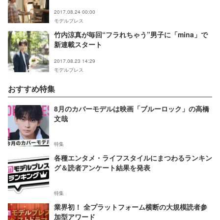
い」＜過保護のカホコ第7話＞
2017.08.24 00:00
モデルプレス
竹内涼真が毎回“フラれちゃう”男子に「mina」で
新連載スタート
2017.08.23 14:29
モデルプレス
おすすめ特集
8月のカバーモデルは映画「ブルーロック」の高橋
文哉
特集
各種エンタメ・ライフスタイルにまつわるランキン
グ＆読者アンケート結果を発表
特集
業界初！ 全プラットフォーム横断の大規模読者参
加型アワード