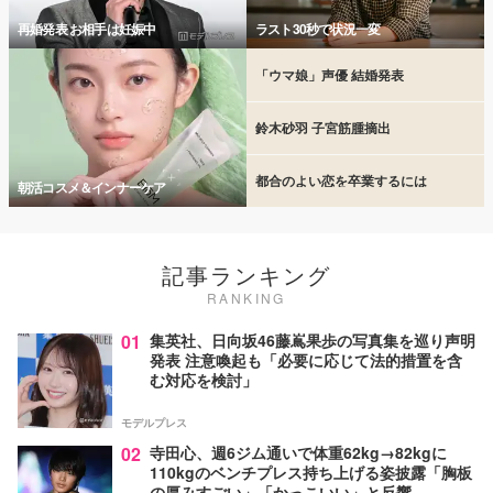
再婚発表 お相手は妊娠中
ラスト30秒で状況一変
「ウマ娘」声優 結婚発表
鈴木砂羽 子宮筋腫摘出
都合のよい恋を卒業するには
朝活コスメ＆インナーケア
記事ランキング
RANKING
01
集英社、日向坂46藤嶌果歩の写真集を巡り声明
発表 注意喚起も「必要に応じて法的措置を含
む対応を検討」
モデルプレス
02
寺田心、週6ジム通いで体重62kg→82kgに
110kgのベンチプレス持ち上げる姿披露「胸板
の厚みすごい」「かっこいい」と反響