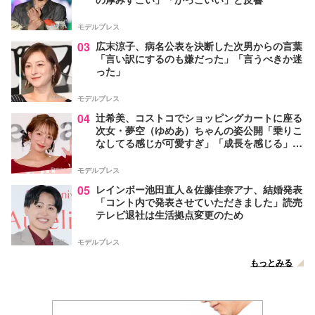
モデルプレス
03
広末涼子、病名公表を決断した次男からの言葉
「言い訳にするのも嫌だった」「言うべきか迷
った」
モデルプレス
04
辻希美、コストコでショッピングカートに座る
次女・夢空（ゆめあ）ちゃんの姿公開「乗りこ
なしてる感じが可愛すぎ」「成長を感じる」の
声
モデルプレス
05
レインボー池田直人＆佐藤佳奈アナ、結婚発表
「コント内で発表させていただきました」読売
テレビ退社は生活拠点変更のため
モデルプレス
もっとみる