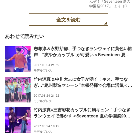
んぞ！「Seventeen 夏の
学園祭2017」 より（C）
モデルプレス
全文を読む
あわせて読みたい
志尊淳＆永野芽郁、手つなぎランウェイに黄色い歓
声 “爽やかカップル”が可愛い＜Seventeen 夏の
学園祭2017＞
2017.08.24 21:59
モデルプレス
竹内涼真＆中川大志に女子が湧く！キス、手つな
ぎ…“絶叫製造マシーン”本領発揮で会場に活気＜
Seventeen 夏の学園祭2017＞
2017.08.24 21:22
モデルプレス
竹内涼真×三吉彩花カップルに胸キュン！手つなぎ
ランウェイで沸かす＜Seventeen 夏の学園祭2017
＞
2017.08.24 18:42
モデルプレス