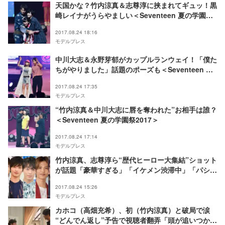
天国かな？竹内涼真＆志尊淳に挟まれてギュッ！黒
崎レイナがうらやましい＜Seventeen 夏の学園祭
2017＞
2017.08.24 18:16
モデルプレス
中川大志＆永野芽郁がカップルランウェイ！「僕た
ちがやりました」話題のポーズも＜Seventeen 夏
の学園祭2017＞
2017.08.24 17:35
モデルプレス
“竹内涼真＆中川大志に唇を奪われた”お相手は誰？
＜Seventeen 夏の学園祭2017＞
2017.08.24 17:14
モデルプレス
竹内涼真、志尊淳ら“歴代ヒーロー大集結”ショット
が話題「豪華すぎる」「イケメン渋滞中」「パシフ
ィコは敵が襲えない」
2017.08.24 15:26
モデルプレス
カホコ（高畑充希）、初（竹内涼真）と破局で涙
“どんでん返し”予告で視聴者翻弄「頭が追いつかな