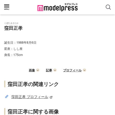
くぼたまさたか
窪田正孝
誕生日：
1988年8月6日
星座：
しし座
身長：
175cm
画像
記事
プロフィール
窪田正孝の関連リンク
窪田正孝 プロフィール
窪田正孝に関する画像