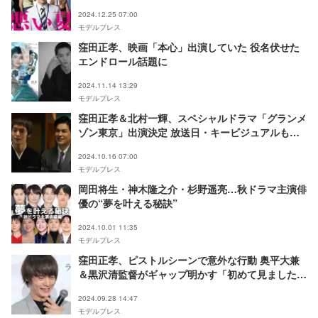
2024.12.25 07:00
モデルプレス
窪田正孝、映画「本心」出演していた 役名伏せた
エンドロール話題に
2024.11.14 13:29
モデルプレス
窪田正孝＆北村一輝、スペシャルドラマ「グランメ
ゾン東京」出演決定 放送日・キービジュアルも解
禁
2024.10.16 07:00
モデルプレス
岡田将生・神木隆之介・杉野遥亮…秋ドラマ主演俳
優の“夢を叶える秘訣”
2024.10.01 11:35
モデルプレス
窪田正孝、ピストルシーンで意外な行動 奥平大兼
＆黒沢清監督がギャップ明かす「初めて見ました」
【Cloud クラウド】
2024.09.28 14:47
モデルプレス