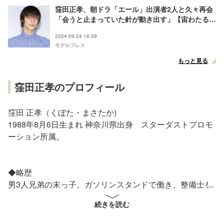
窪田正孝、朝ドラ「エール」出演者2人と久々再会
「会うと止まっていた針が動き出す」【宙わたる教
室】
2024.09.24 16:39
モデルプレス
もっと見る
窪田正孝のプロフィール
窪田 正孝（くぼた・まさたか)
1988年8月6日生まれ 神奈川県出身 スターダストプロモ
ーション所属。
◆略歴
男3人兄弟の末っ子。ガソリンスタンドで働き、整備士を
目指して工業高校に通うなど元々芸能界には興味がなかっ
続きを読む
たが、母親に勧められ『De☆View』の誌内からスターダ
ストプロモーショ