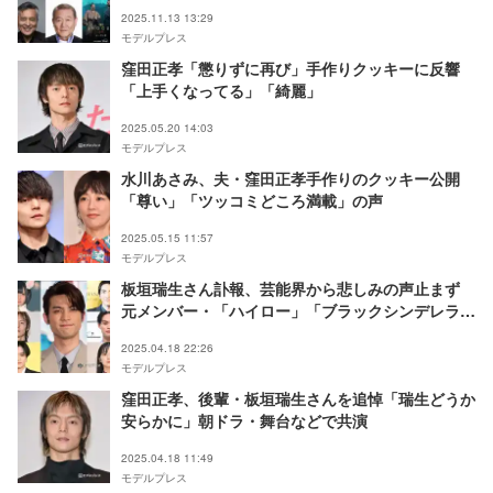
2025.11.13 13:29
モデルプレス
窪田正孝「懲りずに再び」手作りクッキーに反響
「上手くなってる」「綺麗」
2025.05.20 14:03
モデルプレス
水川あさみ、夫・窪田正孝手作りのクッキー公開
「尊い」「ツッコミどころ満載」の声
2025.05.15 11:57
モデルプレス
板垣瑞生さん訃報、芸能界から悲しみの声止まず
元メンバー・「ハイロー」「ブラックシンデレラ」
共演者ら追悼
2025.04.18 22:26
モデルプレス
窪田正孝、後輩・板垣瑞生さんを追悼「瑞生どうか
安らかに」朝ドラ・舞台などで共演
2025.04.18 11:49
モデルプレス