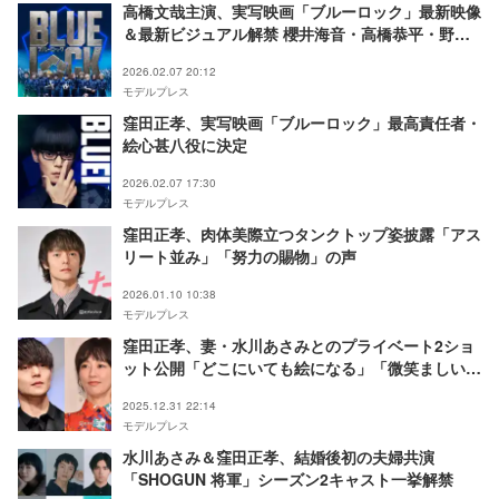
高橋文哉主演、実写映画「ブルーロック」最新映像
＆最新ビジュアル解禁 櫻井海音・高橋恭平・野村
康太ら“デスゲーム”
2026.02.07 20:12
モデルプレス
窪田正孝、実写映画「ブルーロック」最高責任者・
絵心甚八役に決定
2026.02.07 17:30
モデルプレス
窪田正孝、肉体美際立つタンクトップ姿披露「アス
リート並み」「努力の賜物」の声
2026.01.10 10:38
モデルプレス
窪田正孝、妻・水川あさみとのプライベート2ショ
ット公開「どこにいても絵になる」「微笑ましい」
の声
2025.12.31 22:14
モデルプレス
水川あさみ＆窪田正孝、結婚後初の夫婦共演
「SHOGUN 将軍」シーズン2キャスト一挙解禁