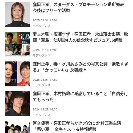
窪田正孝、スターダストプロモーション退所発表
今後はフリーで活動
2025.03.31 12:01
モデルプレス
妻夫木聡・広瀬すず・窪田正孝・永山瑛太出演、映
画「宝島」幼馴染4人の信念映すビジュアル解禁
2025.03.19 17:00
モデルプレス
窪田正孝、妻・水川あさみとの写真公開「素敵すぎ
る」「かっこいい」反響続々
2025.03.01 17:59
モデルプレス
窪田正孝、木村拓哉に感謝していること「自信分け
てもらった」
2024.12.28 16:30
モデルプレス
河合優実・窪田正孝らがクズ役に 北村匠海主演
「悪い夏」 全キャスト＆特報解禁