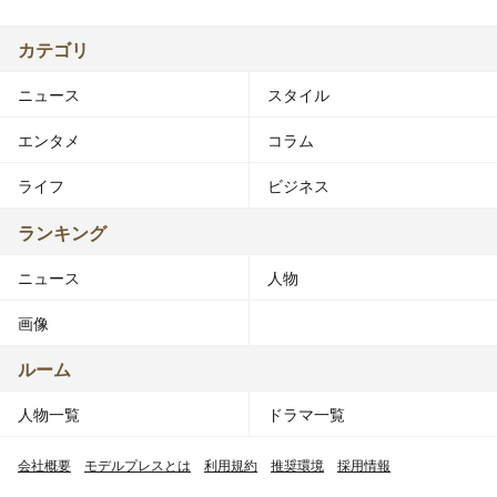
ンのオーディションを見つけて応募し、事務所に入所す
カテゴリ
る。
ニュース
スタイル
2006年4月、フジテレビ系深夜ドラマ『チェケラッチョ!!
in TOKYO』で初主演。
エンタメ
コラム
2008年4月、テレビ東京ドラマ『ケータイ捜査官7』主
演。
ライフ
ビジネス
2009年1月、NHK土曜時代劇『浪花の華～緒方洪庵事件帳
～』主演。
ランキング
2012年6月、『平清盛』に平重盛役でNHK大河ドラマ初出
ニュース
人物
演。
2013年10 - 11月、蜷川幸雄の演出舞台『唐版 滝の白糸』
画像
にアリダ役で出演。
2014年上半期放送の『花子とアン』に、木場朝市役で
ルーム
NHK連続テレビ小説2度目の出演。
人物一覧
ドラマ一覧
2014年10月、TBSテレビドラマ『Nのために』に成瀬慎
司 役で出演。
会社概要
モデルプレスとは
利用規約
推奨環境
採用情報
2015年7月、日本テレビドラマ『デスノート』に夜神月