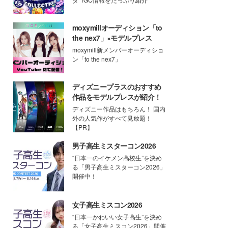
moxymillオーディション「to
the nex7」×モデルプレス
moxymill新メンバーオーディショ
ン「to the nex7」
ディズニープラスのおすすめ
作品をモデルプレスが紹介！
ディズニー作品はもちろん！ 国内
外の人気作がすべて見放題！
【PR】
男子高生ミスターコン2026
“日本一のイケメン高校生”を決め
る「男子高生ミスターコン2026」
開催中！
女子高生ミスコン2026
“日本一かわいい女子高生”を決め
る「女子高生ミスコン2026」開催