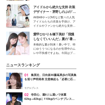
を集めています。メイクやファッ
アイドルから絶大な支持 衣装
ションの完成度を高めるベースと
して、“髪そのものの美しさ”に改
デザイナー・茅野しのぶの“可
めて注目する人が増えている様
愛い”を作る美学＜「シチズン
AKB48や＝LOVEなど数々の人気
子。今回は、そんな憧れの艶やか
クロスシー」インタビュー＞
アイドルたちの衣装を手掛け、ア
な髪を日常で叶える、美容好きの
イドルやファンから絶大な支持を
女性たちのヘアケア事情を紹介し
得る、株式会社オサレカンパニー
ます。
愛甲ひかり＆橋下美好「我慢
取締役兼クリエイティブディレク
ター・茅野しのぶ。一人ひとりの
しなくていいんだ」夏の“暑さ
個性に寄り添い、魅力を引き出す
対策”の新しい選択肢とは？
本格的な夏が到来！暑い中で、特
衣装作りは、多くの女性たちに勇
にゆううつになるのが生理中のム
気と自信を与え続けている。
レや不快感ですよね。今回はプラ
イベートでも仲良しで旅行好きな
モデル・愛甲ひかりさんと橋下美
ニュースランキング
好さんを迎えて本音で女子会トー
ク。猛暑のお出かけを快適に過ご
すヒントや、2人が感動した夏の
01
集英社、日向坂46藤嶌果歩の写真集
生理の新常識にも迫りました。
を巡り声明発表 注意喚起も「必要に応じ
て法的措置を含む対応を検討」
モデルプレス
02
寺田心、週6ジム通いで体重
62kg→82kgに 110kgのベンチプレス持
ち上げる姿披露「胸板の厚みすごい」