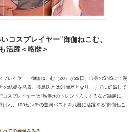
いいコスプレイヤー”御伽ねこむ、
でも活躍＜略歴＞
プレイヤー・御伽ねこむ（20）が29日、自身のSNSにて漫
との結婚を発表。藤島氏とは31歳差となり、すでに妊娠して
コスプレイヤー”がTwitterのトレンド入りするなど話題に。
ばれ、100センチの豊満バストを武器に活躍する“御伽ねこ
すべての画像をみる