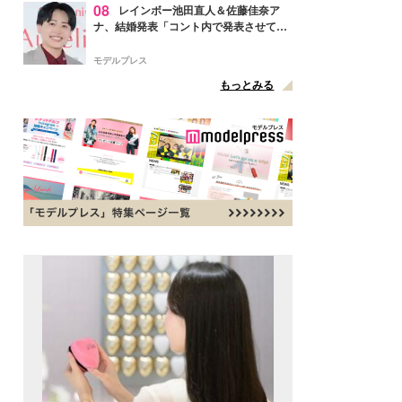
08
レインボー池田直人＆佐藤佳奈ア
ナ、結婚発表「コント内で発表させてい
ただきました」読売テレビ退社は生活拠
点変更のため
モデルプレス
もっとみる