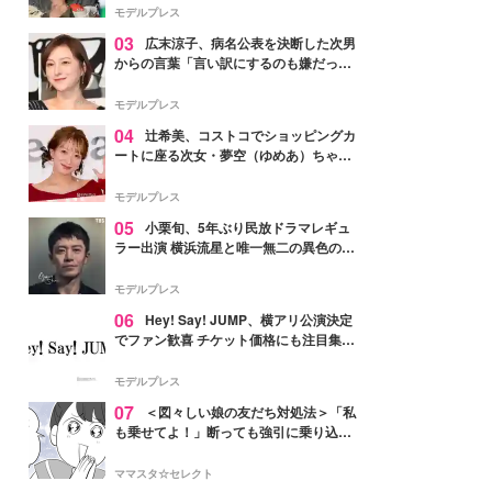
「かっこいい」と反響
モデルプレス
03
広末涼子、病名公表を決断した次男
からの言葉「言い訳にするのも嫌だっ
た」「言うべきか迷った」
モデルプレス
04
辻希美、コストコでショッピングカ
ートに座る次女・夢空（ゆめあ）ちゃん
の姿公開「乗りこなしてる感じが可愛す
ぎ」「成長を感じる」の声
モデルプレス
05
小栗旬、5年ぶり民放ドラマレギュ
ラー出演 横浜流星と唯一無二の異色のバ
ディで初共演【LOST10】
モデルプレス
06
Hey! Say! JUMP、横アリ公演決定
でファン歓喜 チケット価格にも注目集ま
る「激アツ」「平成に戻ったみたい」
モデルプレス
07
＜図々しい娘の友だち対処法＞「私
も乗せてよ！」断っても強引に乗り込ん
でくる友だち【第1話まんが】
ママスタ☆セレクト