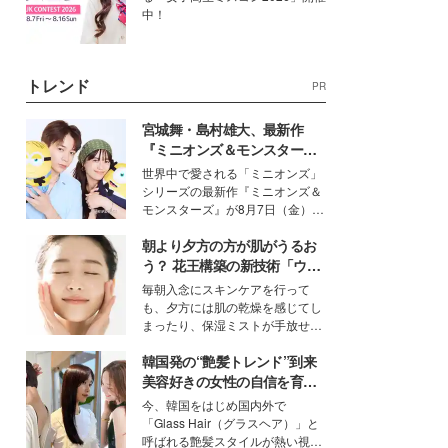
中！
トレンド
PR
宮城舞・島村雄大、最新作
『ミニオンズ＆モンスター
ズ』の魅力熱弁 ハチャメチャ
世界中で愛される「ミニオンズ」
だけじゃない“友情と絆”に感
シリーズの最新作『ミニオンズ＆
動
モンスターズ』が8月7日（金）に
公開。モデルプレスでは、“大のミ
朝より夕方の方が肌がうるお
ニオン好き”という共通点を持つモ
デルの宮城舞と島村雄大の特別対
う？ 花王構築の新技術「ウォ
談をお届け！それぞれの視点か
ーターキャプチャリングスキ
毎朝入念にスキンケアを行って
ら、今作ならではの魅力や予想外
ン（捕水肌）」がスキンケア
も、夕方には肌の乾燥を感じてし
の感動をもたらす奥深いストーリ
の常識を変える予感
まったり、保湿ミストが手放せな
ーについて熱く語り合ってもらっ
いという読者も多いのでは？そん
た。
韓国発の“艶髪トレンド”到来
な美容の常識を大きく変える可能
性を秘めた、革新的な「Water
美容好きの女性の自信を育む
Capturing Skin（ウォーターキャ
「ヘアケア事情」って？
今、韓国をはじめ国内外で
プチャリングスキン：捕水肌）」
「Glass Hair（グラスヘア）」と
技術を、花王が構築した。
呼ばれる艶髪スタイルが熱い視線