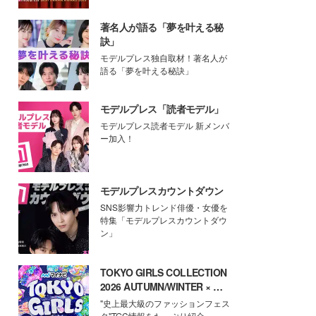
著名人が語る「夢を叶える秘
訣」
モデルプレス独自取材！著名人が
語る「夢を叶える秘訣」
モデルプレス「読者モデル」
モデルプレス読者モデル 新メンバ
ー加入！
モデルプレスカウントダウン
SNS影響力トレンド俳優・女優を
特集「モデルプレスカウントダウ
ン」
TOKYO GIRLS COLLECTION
2026 AUTUMN/WINTER × モ
デルプレス
"史上最大級のファッションフェス
タ"TGC情報をたっぷり紹介