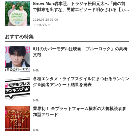
Snow Man岩本照、トラジャ松田元太へ「俺の前
で財布を出すな」男前エピソード明かされる【カラ
ちゃんとシトーさんと、】
2026.03.28 05:00
モデルプレス
おすすめ特集
8月のカバーモデルは映画「ブルーロック」の高橋
文哉
特集
各種エンタメ・ライフスタイルにまつわるランキン
グ＆読者アンケート結果を発表
特集
業界初！ 全プラットフォーム横断の大規模読者参
加型アワード
特集