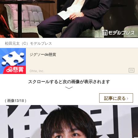
松田元太（C）モデルプレス
ジグソーde懸賞
PR
Ohte, Inc.
スクロールすると次の画像が表示されます
記事に戻る
( 画像13/18 )