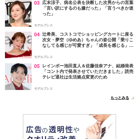
03
広末涼子、病名公表を決断した次男からの言葉
「言い訳にするのも嫌だった」「言うべきか迷
った」
モデルプレス
04
辻希美、コストコでショッピングカートに座る
次女・夢空（ゆめあ）ちゃんの姿公開「乗りこ
なしてる感じが可愛すぎ」「成長を感じる」の
声
モデルプレス
05
レインボー池田直人＆佐藤佳奈アナ、結婚発表
「コント内で発表させていただきました」読売
テレビ退社は生活拠点変更のため
モデルプレス
もっとみる