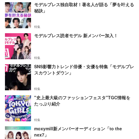
モデルプレス独自取材！著名人が語る「夢を叶える
秘訣」
特集
モデルプレス読者モデル 新メンバー加入！
特集
SNS影響力トレンド俳優・女優を特集「モデルプレ
スカウントダウン」
特集
"史上最大級のファッションフェスタ"TGC情報を
たっぷり紹介
特集
moxymill新メンバーオーディション「to the
nex7」