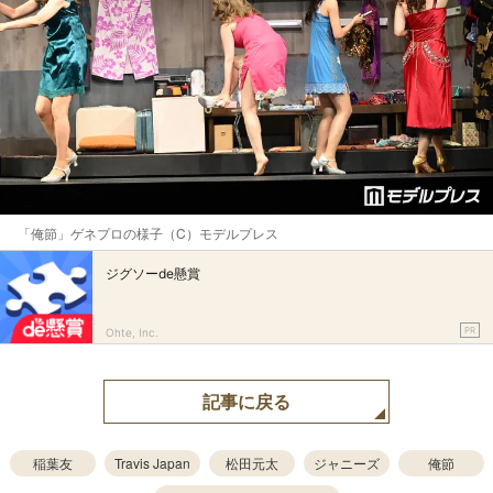
「俺節」ゲネプロの様子（C）モデルプレス
ジグソーde懸賞
PR
Ohte, Inc.
記事に戻る
稲葉友
Travis Japan
松田元太
ジャニーズ
俺節