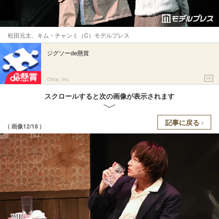
松田元太、キム・チャンミ（C）モデルプレス
ジグソーde懸賞
PR
Ohte, Inc.
スクロールすると次の画像が表示されます
記事に戻る
( 画像12/18 )