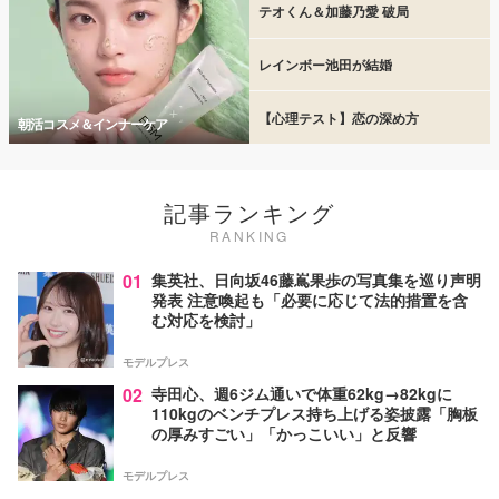
テオくん＆加藤乃愛 破局
レインボー池田が結婚
【心理テスト】恋の深め方
朝活コスメ＆インナーケア
記事ランキング
RANKING
01
集英社、日向坂46藤嶌果歩の写真集を巡り声明
発表 注意喚起も「必要に応じて法的措置を含
む対応を検討」
モデルプレス
02
寺田心、週6ジム通いで体重62kg→82kgに
110kgのベンチプレス持ち上げる姿披露「胸板
の厚みすごい」「かっこいい」と反響
モデルプレス