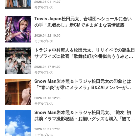
2026.05.01 14:37
モデルプレス
Travis Japan松田元太、合唱団へシュールに合い
の手「忍者めし」新CMでさまざまな表情披露
2026.04.22 10:00
モデルプレス
トラジャ中村海人＆松田元太、リリイベでの誕生日
サプライズに歓喜「歌舞伎町が1番似合ううみと、
歌舞伎が1番似合う元太」【陰ニモ日向ニモ】
2026.04.17 04:00
モデルプレス
Snow Man岩本照＆トラジャ松田元太の印象とは
「“青い炎”が常にメラメラ」B&ZAIメンバーが明
かす
2026.04.15 12:28
モデルプレス
Snow Man岩本照＆トラジャ松田元太、“戦友”初
共演ドラマ撮影秘話・お揃いグッズも購入「観てく
れる人たちがととのってくれたら」【カラちゃんと
2026.03.31 17:00
シトーさんと、】
モデルプレス