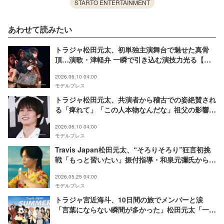
STARTO ENTERTAINMENT
あわせて読みたい
トラジャ松田元太、初単独主演舞台で魅せた真骨
頂…演歌・津軽弁 一瞬で引き込む演技力光る【俺
節／ゲネプロレポ】
2026.06.10 04:00
モデルプレス
トラジャ松田元太、共演者から稽古での姿絶賛され
る「痺れて」「この人本物なんだな」祖父の影響で
演歌に馴染み【俺節／囲み取材全文前編】
2026.06.10 04:00
モデルプレス
Travis Japan松田元太、“そろりそろり”狂言初挑
戦「もっと習いたい」振付指導・和泉元彌氏から高
評価
2026.05.25 04:00
モデルプレス
トラジャ宮近海斗、10日間の旅でメンバーと涙
「言葉にならない瞬間が多かった」松田元太「一生
Travis Japan7人で居続けなきゃいけないな」