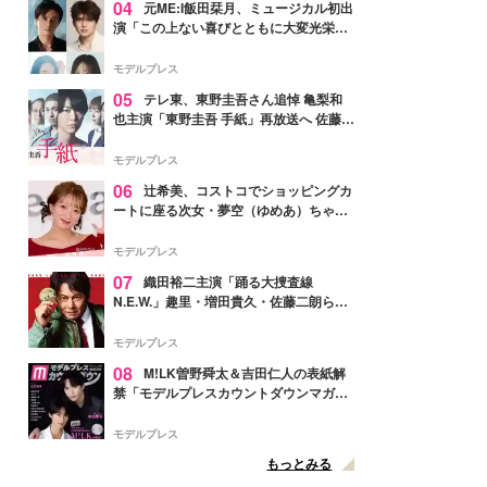
04
元ME:I飯田栞月、ミュージカル初出
演「この上ない喜びとともに大変光栄」
4年ぶり上演「ファントム」城田優らキ
ャスト発表
モデルプレス
05
テレ東、東野圭吾さん追悼 亀梨和
也主演「東野圭吾 手紙」再放送へ 佐藤隆
太・本田翼・中村倫也ら出演
モデルプレス
06
辻希美、コストコでショッピングカ
ートに座る次女・夢空（ゆめあ）ちゃん
の姿公開「乗りこなしてる感じが可愛す
ぎ」「成長を感じる」の声
モデルプレス
07
織田裕二主演「踊る大捜査線
N.E.W.」趣里・増田貴久・佐藤二朗ら新
メンバー紹介映像解禁 各キャラクター象
徴する“謎のキーワード”も
モデルプレス
08
M!LK曽野舜太＆吉田仁人の表紙解
禁「モデルプレスカウントダウンマガジ
ン」巻頭に登場
モデルプレス
もっとみる