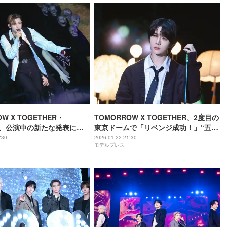
W X TOGETHER・
TOMORROW X TOGETHER、2度目の
UN、公演中の新たな発表にフ
東京ドームで「リベンジ成功！」“五者
く「今年中に頑張って準備
五様”に輝くソロステージ・MOAとの
:30
2026.01.22 21:30
モデルプレス
T : TOMORROW＞
誓いも「次のアルバムも頑張って戻っ
てきたい」＜ACT : TOMORROW＞