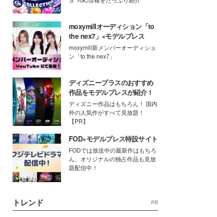
moxymillオーディション「to
the nex7」×モデルプレス
moxymill新メンバーオーディショ
ン「to the nex7」
ディズニープラスのおすすめ
作品をモデルプレスが紹介！
ディズニー作品はもちろん！ 国内
外の人気作がすべて見放題！
【PR】
FOD×モデルプレス特設サイト
FODでは放送中の最新作はもちろ
ん、オリジナルの独占作品も見放
題配信中！
トレンド
PR