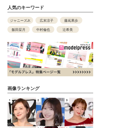
人気のキーワード
ジャニーズJr.
広末涼子
藤嶌果歩
飯田栞月
中村倫也
辻希美
画像ランキング
1
2
3