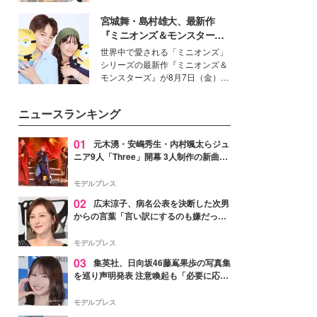
を集めています。メイクやファッ
宮城舞・島村雄大、最新作
ションの完成度を高めるベースと
して、“髪そのものの美しさ”に改
『ミニオンズ＆モンスター
めて注目する人が増えている様
ズ』の魅力熱弁 ハチャメチャ
世界中で愛される「ミニオンズ」
子。今回は、そんな憧れの艶やか
だけじゃない“友情と絆”に感
シリーズの最新作『ミニオンズ＆
な髪を日常で叶える、美容好きの
動
モンスターズ』が8月7日（金）に
女性たちのヘアケア事情を紹介し
公開。モデルプレスでは、“大のミ
ます。
ニオン好き”という共通点を持つモ
ニュースランキング
デルの宮城舞と島村雄大の特別対
談をお届け！それぞれの視点か
ら、今作ならではの魅力や予想外
01
元木湧・安嶋秀生・内村颯太らジュ
の感動をもたらす奥深いストーリ
ニア9人「Three」開幕 3人制作の新曲＆
ーについて熱く語り合ってもらっ
手描きセットに込めた想い「もっと前に
た。
進んで夢を掴みたい」【ゲネプロレポ】
モデルプレス
02
広末涼子、病名公表を決断した次男
からの言葉「言い訳にするのも嫌だっ
た」「言うべきか迷った」
モデルプレス
03
集英社、日向坂46藤嶌果歩の写真集
を巡り声明発表 注意喚起も「必要に応じ
て法的措置を含む対応を検討」
モデルプレス