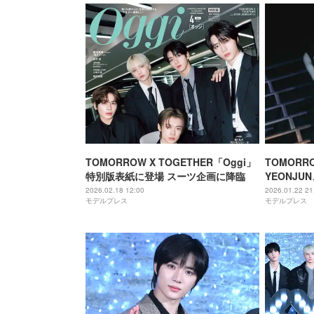
TOMORROW X TOGETHER「Oggi」
TOMORRO
特別版表紙に登場 スーツ企画に降臨
YEONJ
ァンざわめ
2026.02.18 12:00
2026.01.22 21
モデルプレス
モデルプレス
する」＜AC