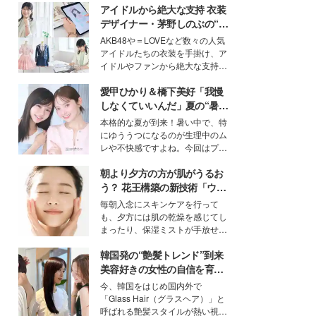
アイドルから絶大な支持 衣装
デザイナー・茅野しのぶの“可
愛い”を作る美学＜「シチズン
AKB48や＝LOVEなど数々の人気
クロスシー」インタビュー＞
アイドルたちの衣装を手掛け、ア
イドルやファンから絶大な支持を
得る、株式会社オサレカンパニー
愛甲ひかり＆橋下美好「我慢
取締役兼クリエイティブディレク
ター・茅野しのぶ。一人ひとりの
しなくていいんだ」夏の“暑さ
個性に寄り添い、魅力を引き出す
対策”の新しい選択肢とは？
本格的な夏が到来！暑い中で、特
衣装作りは、多くの女性たちに勇
にゆううつになるのが生理中のム
気と自信を与え続けている。
レや不快感ですよね。今回はプラ
イベートでも仲良しで旅行好きな
朝より夕方の方が肌がうるお
モデル・愛甲ひかりさんと橋下美
好さんを迎えて本音で女子会トー
う？ 花王構築の新技術「ウォ
ク。猛暑のお出かけを快適に過ご
ーターキャプチャリングスキ
毎朝入念にスキンケアを行って
すヒントや、2人が感動した夏の
ン（捕水肌）」がスキンケア
も、夕方には肌の乾燥を感じてし
生理の新常識にも迫りました。
の常識を変える予感
まったり、保湿ミストが手放せな
いという読者も多いのでは？そん
韓国発の“艶髪トレンド”到来
な美容の常識を大きく変える可能
性を秘めた、革新的な「Water
美容好きの女性の自信を育む
Capturing Skin（ウォーターキャ
「ヘアケア事情」って？
今、韓国をはじめ国内外で
プチャリングスキン：捕水肌）」
「Glass Hair（グラスヘア）」と
技術を、花王が構築した。
呼ばれる艶髪スタイルが熱い視線