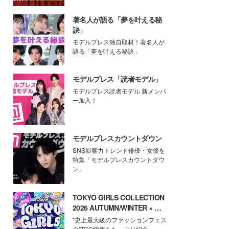
著名人が語る「夢を叶える秘
訣」
モデルプレス独自取材！著名人が
語る「夢を叶える秘訣」
モデルプレス「読者モデル」
モデルプレス読者モデル 新メンバ
ー加入！
モデルプレスカウントダウン
SNS影響力トレンド俳優・女優を
特集「モデルプレスカウントダウ
ン」
TOKYO GIRLS COLLECTION
2026 AUTUMN/WINTER × モ
デルプレス
"史上最大級のファッションフェス
タ"TGC情報をたっぷり紹介