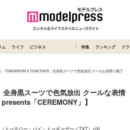
ラム
ライフ
ビジネス
特集
ランキング
ドラ
TOMORROW X TOGETHER、全身黒スーツで色気放出 クールな表情で魅了
>
HER、全身黒スーツで色気放出 クールな表情
 presents「CEREMONY」】
ER（トゥモロー・バイ・トゥギャザー／TXT）が6...