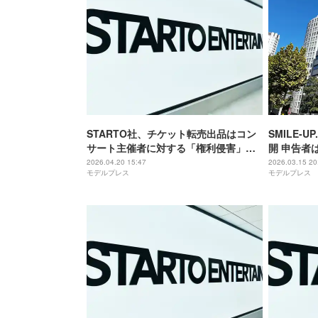
STARTO社、チケット転売出品はコン
SMILE-
サート主催者に対する「権利侵害」日
開 申告者は
本初の判決を報告「当然の帰結である
支払い
2026.04.20 15:47
2026.03.15 20
モデルプレス
モデルプレス
と考えます」【全文】