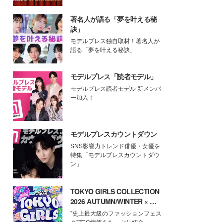
著名人が語る「夢を叶える秘
訣」
モデルプレス独自取材！著名人が
語る「夢を叶える秘訣」
モデルプレス「読者モデル」
モデルプレス読者モデル 新メンバ
ー加入！
モデルプレスカウントダウン
SNS影響力トレンド俳優・女優を
特集「モデルプレスカウントダウ
ン」
TOKYO GIRLS COLLECTION
2026 AUTUMN/WINTER × モ
デルプレス
"史上最大級のファッションフェス
タ"TGC情報をたっぷり紹介