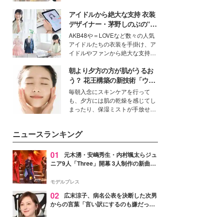
ーについて熱く語り合ってもらっ
を集めています。メイクやファッ
た。
アイドルから絶大な支持 衣装
ションの完成度を高めるベースと
して、“髪そのものの美しさ”に改
デザイナー・茅野しのぶの“可
めて注目する人が増えている様
愛い”を作る美学＜「シチズン
AKB48や＝LOVEなど数々の人気
子。今回は、そんな憧れの艶やか
クロスシー」インタビュー＞
アイドルたちの衣装を手掛け、ア
な髪を日常で叶える、美容好きの
イドルやファンから絶大な支持を
女性たちのヘアケア事情を紹介し
得る、株式会社オサレカンパニー
ます。
朝より夕方の方が肌がうるお
取締役兼クリエイティブディレク
ター・茅野しのぶ。一人ひとりの
う？ 花王構築の新技術「ウォ
個性に寄り添い、魅力を引き出す
ーターキャプチャリングスキ
毎朝入念にスキンケアを行って
衣装作りは、多くの女性たちに勇
ン（捕水肌）」がスキンケア
も、夕方には肌の乾燥を感じてし
気と自信を与え続けている。
の常識を変える予感
まったり、保湿ミストが手放せな
いという読者も多いのでは？そん
な美容の常識を大きく変える可能
ニュースランキング
性を秘めた、革新的な「Water
Capturing Skin（ウォーターキャ
プチャリングスキン：捕水肌）」
01
元木湧・安嶋秀生・内村颯太らジュ
技術を、花王が構築した。
ニア9人「Three」開幕 3人制作の新曲＆
手描きセットに込めた想い「もっと前に
進んで夢を掴みたい」【ゲネプロレポ】
モデルプレス
02
広末涼子、病名公表を決断した次男
からの言葉「言い訳にするのも嫌だっ
た」「言うべきか迷った」