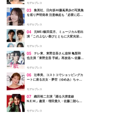
モデルプレス
03
集英社、日向坂46藤嶌果歩の写真集
を巡り声明発表 注意喚起も「必要に応じ
て法的措置を含む対応を検討」
モデルプレス
04
元ME:I飯田栞月、ミュージカル初出
演「この上ない喜びとともに大変光栄」
4年ぶり上演「ファントム」城田優らキ
ャスト発表
モデルプレス
05
テレ東、東野圭吾さん追悼 亀梨和
也主演「東野圭吾 手紙」再放送へ 佐藤隆
太・本田翼・中村倫也ら出演
モデルプレス
06
辻希美、コストコでショッピングカ
ートに座る次女・夢空（ゆめあ）ちゃん
の姿公開「乗りこなしてる感じが可愛す
ぎ」「成長を感じる」の声
モデルプレス
07
織田裕二主演「踊る大捜査線
N.E.W.」趣里・増田貴久・佐藤二朗ら新
メンバー紹介映像解禁 各キャラクター象
徴する“謎のキーワード”も
モデルプレス