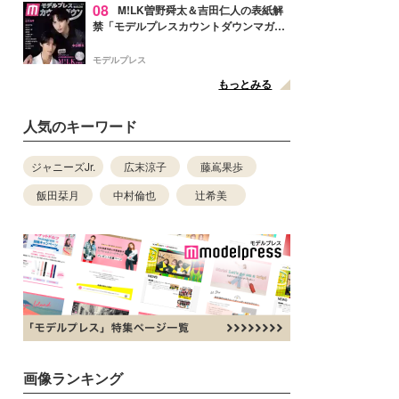
08
M!LK曽野舜太＆吉田仁人の表紙解
禁「モデルプレスカウントダウンマガジ
ン」巻頭に登場
モデルプレス
もっとみる
人気のキーワード
ジャニーズJr.
広末涼子
藤嶌果歩
飯田栞月
中村倫也
辻希美
画像ランキング