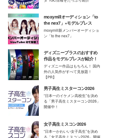
moxymillオーディション「to
the nex7」×モデルプレス
moxymill新メンバーオーディショ
ン「to the nex7」
ディズニープラスのおすすめ
作品をモデルプレスが紹介！
ディズニー作品はもちろん！ 国内
外の人気作がすべて見放題！
【PR】
男子高生ミスターコン2026
“日本一のイケメン高校生”を決め
る「男子高生ミスターコン2026」
開催中！
女子高生ミスコン2026
“日本一かわいい女子高生”を決め
る「女子高生ミスコン2026」開催