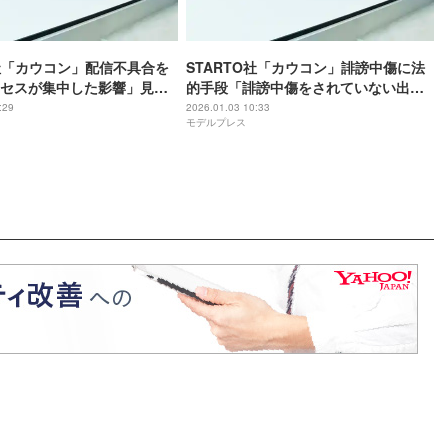
O社「カウコン」配信不具合を
STARTO社「カウコン」誹謗中傷に法
セスが集中した影響」見逃
的手段「誹謗中傷をされていない出演
延長へ
者たちまでも心を痛め苦しんでおりま
:29
2026.01.03 10:33
モデルプレス
す」