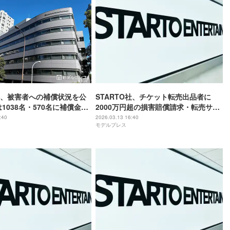
UP.、被害者への補償状況を公
STARTO社、チケット転売出品者に
1038名・570名に補償金を
2000万円超の損害賠償請求・転売サイ
トへの訴訟提起発表【全文】
:40
2026.03.13 16:40
モデルプレス