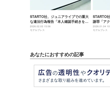
STARTO社、ジュニアライブでの重大
START
な違法行為報告「本人確認手続きを強
謝罪「アク
引に振り切るという事態が発生」【全
し配信期間
2026.02.03 15:06
2026.01.04 10
モデルプレス
モデルプレス
文】
あなたにおすすめの記事