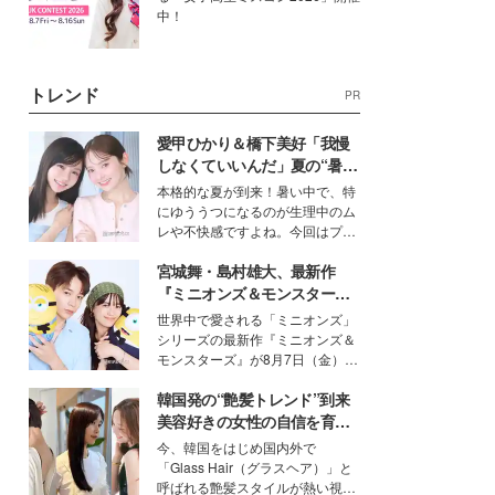
中！
トレンド
PR
愛甲ひかり＆橋下美好「我慢
しなくていいんだ」夏の“暑さ
対策”の新しい選択肢とは？
本格的な夏が到来！暑い中で、特
にゆううつになるのが生理中のム
レや不快感ですよね。今回はプラ
イベートでも仲良しで旅行好きな
宮城舞・島村雄大、最新作
モデル・愛甲ひかりさんと橋下美
好さんを迎えて本音で女子会トー
『ミニオンズ＆モンスター
ク。猛暑のお出かけを快適に過ご
ズ』の魅力熱弁 ハチャメチャ
世界中で愛される「ミニオンズ」
すヒントや、2人が感動した夏の
だけじゃない“友情と絆”に感
シリーズの最新作『ミニオンズ＆
生理の新常識にも迫りました。
動
モンスターズ』が8月7日（金）に
公開。モデルプレスでは、“大のミ
韓国発の“艶髪トレンド”到来
ニオン好き”という共通点を持つモ
デルの宮城舞と島村雄大の特別対
美容好きの女性の自信を育む
談をお届け！それぞれの視点か
「ヘアケア事情」って？
今、韓国をはじめ国内外で
ら、今作ならではの魅力や予想外
「Glass Hair（グラスヘア）」と
の感動をもたらす奥深いストーリ
呼ばれる艶髪スタイルが熱い視線