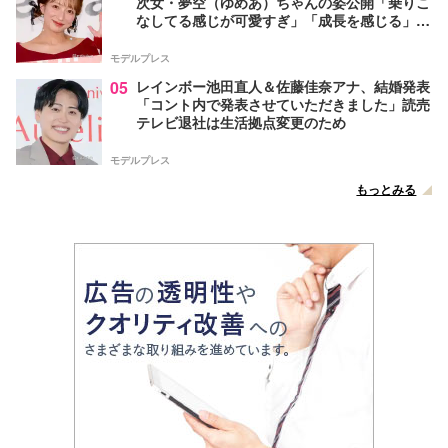
次女・夢空（ゆめあ）ちゃんの姿公開「乗りこ
なしてる感じが可愛すぎ」「成長を感じる」の
声
モデルプレス
05
レインボー池田直人＆佐藤佳奈アナ、結婚発表
「コント内で発表させていただきました」読売
テレビ退社は生活拠点変更のため
モデルプレス
もっとみる