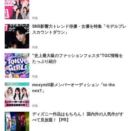
特集
SNS影響力トレンド俳優・女優を特集「モデルプレ
スカウントダウン」
特集
"史上最大級のファッションフェスタ"TGC情報を
たっぷり紹介
特集
moxymill新メンバーオーディション「to the
nex7」
特集
ディズニー作品はもちろん！ 国内外の人気作がす
べて見放題！【PR】