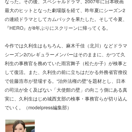
なった。その後、スペシャルドラマ、2007年に日本映画
最大のヒットとなった劇場版を経て、昨年夏にシーズン2
の連続ドラマとしてカムバックを果たした。そして今夏、
『HERO』が8年ぶりにスクリーンに帰ってくる。
今作では久利生はもちろん、麻木千佳（北川）などドラマ
シーズン2のレギュラーメンバーはそのままに、かつて久
利生の事務官を務めていた雨宮舞子（松たか子）が検事と
して復活。また、久利生の前に立ちはだかる外務省官僚役
で佐藤浩市が登場する。“治外法権の壁”を題材とし、日本
の司法が全く及ばない「大使館の壁」の向こう側にある真
実に、久利生はじめ城西支部の検事・事務官らが切り込ん
でいく。（modelpress編集部）