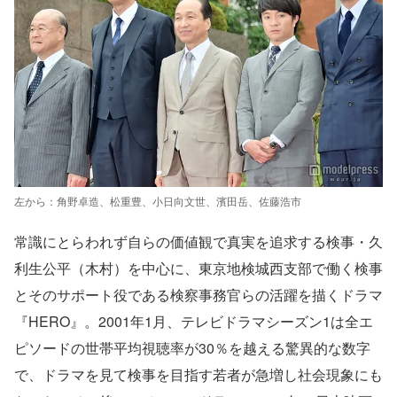
左から：角野卓造、松重豊、小日向文世、濱田岳、佐藤浩市
常識にとらわれず自らの価値観で真実を追求する検事・久
利生公平（木村）を中心に、東京地検城西支部で働く検事
とそのサポート役である検察事務官らの活躍を描くドラマ
『HERO』。2001年1月、テレビドラマシーズン1は全エ
ピソードの世帯平均視聴率が30％を越える驚異的な数字
で、ドラマを見て検事を目指す若者が急増し社会現象にも