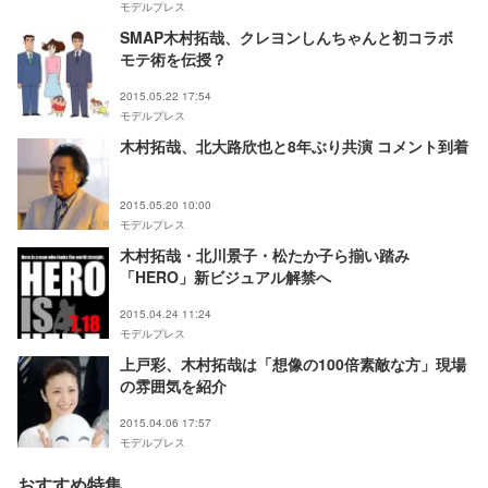
モデルプレス
SMAP木村拓哉、クレヨンしんちゃんと初コラボ
モテ術を伝授？
2015.05.22 17:54
モデルプレス
木村拓哉、北大路欣也と8年ぶり共演 コメント到着
2015.05.20 10:00
モデルプレス
木村拓哉・北川景子・松たか子ら揃い踏み
「HERO」新ビジュアル解禁へ
2015.04.24 11:24
モデルプレス
上戸彩、木村拓哉は「想像の100倍素敵な方」現場
の雰囲気を紹介
2015.04.06 17:57
モデルプレス
おすすめ特集