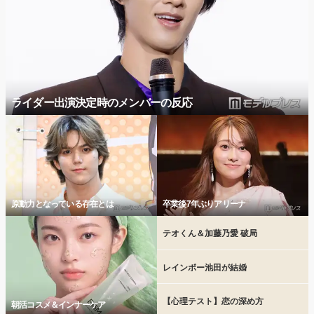
ライダー出演決定時のメンバーの反応
原動力となっている存在とは
卒業後7年ぶりアリーナ
テオくん＆加藤乃愛 破局
レインボー池田が結婚
【心理テスト】恋の深め方
朝活コスメ＆インナーケア