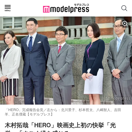
「HERO」完成報告会見／左から：北川景子、杉本哲太、八嶋智人、吉田
羊、正名僕蔵【モデルプレス】
木村拓哉「HERO」映画史上初の快挙「光