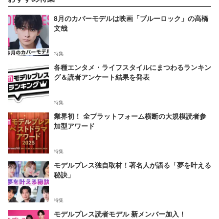
8月のカバーモデルは映画「ブルーロック」の高橋
文哉
特集
各種エンタメ・ライフスタイルにまつわるランキン
グ＆読者アンケート結果を発表
特集
業界初！ 全プラットフォーム横断の大規模読者参
加型アワード
特集
モデルプレス独自取材！著名人が語る「夢を叶える
秘訣」
特集
モデルプレス読者モデル 新メンバー加入！