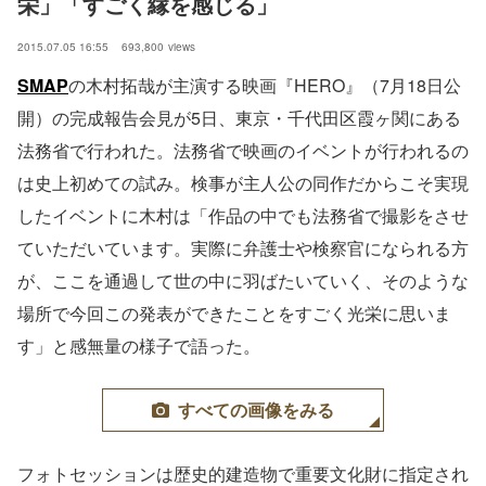
栄」「すごく縁を感じる」
2015.07.05 16:55
693,800
views
SMAP
の木村拓哉が主演する映画『HERO』（7月18日公
開）の完成報告会見が5日、東京・千代田区霞ヶ関にある
法務省で行われた。法務省で映画のイベントが行われるの
は史上初めての試み。検事が主人公の同作だからこそ実現
したイベントに木村は「作品の中でも法務省で撮影をさせ
ていただいています。実際に弁護士や検察官になられる方
が、ここを通過して世の中に羽ばたいていく、そのような
場所で今回この発表ができたことをすごく光栄に思いま
す」と感無量の様子で語った。
すべての画像をみる
フォトセッションは歴史的建造物で重要文化財に指定され