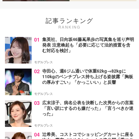
記事ランキング
RANKING
01
集英社、日向坂46藤嶌果歩の写真集を巡り声明
発表 注意喚起も「必要に応じて法的措置を含
む対応を検討」
モデルプレス
02
寺田心、週6ジム通いで体重62kg→82kgに
110kgのベンチプレス持ち上げる姿披露「胸板
の厚みすごい」「かっこいい」と反響
モデルプレス
03
広末涼子、病名公表を決断した次男からの言葉
「言い訳にするのも嫌だった」「言うべきか迷
った」
モデルプレス
04
辻希美、コストコでショッピングカートに座る