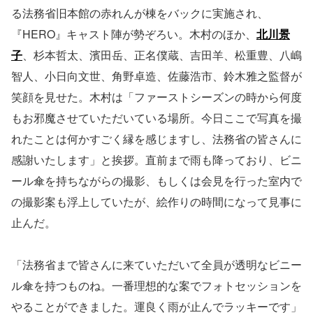
る法務省旧本館の赤れんが棟をバックに実施され、
『HERO』キャスト陣が勢ぞろい。木村のほか、
北川景
子
、杉本哲太、濱田岳、正名僕蔵、吉田羊、松重豊、八嶋
智人、小日向文世、角野卓造、佐藤浩市、鈴木雅之監督が
笑顔を見せた。木村は「ファーストシーズンの時から何度
もお邪魔させていただいている場所。今日ここで写真を撮
れたことは何かすごく縁を感じますし、法務省の皆さんに
感謝いたします」と挨拶。直前まで雨も降っており、ビニ
ール傘を持ちながらの撮影、もしくは会見を行った室内で
の撮影案も浮上していたが、絵作りの時間になって見事に
止んだ。
「法務省まで皆さんに来ていただいて全員が透明なビニー
ル傘を持つものね。一番理想的な案でフォトセッションを
やることができました。運良く雨が止んでラッキーです」