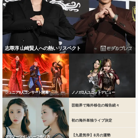
志尊淳 山崎賢人への熱いリスペクト
ジュニア9人コンサート開幕
ノノガ2人ユニットデビュー
芸能界で海外移住の報告続々
初の海外単独ライブ決定
【九星気学】8月の運勢
グラマーツインハーフ作り方