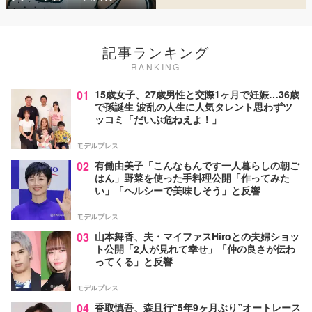
記事ランキング
RANKING
01
15歳女子、27歳男性と交際1ヶ月で妊娠…36歳
で孫誕生 波乱の人生に人気タレント思わずツ
ッコミ「だいぶ危ねえよ！」
モデルプレス
02
有働由美子「こんなもんです一人暮らしの朝ご
はん」野菜を使った手料理公開「作ってみた
い」「ヘルシーで美味しそう」と反響
モデルプレス
03
山本舞香、夫・マイファスHiroとの夫婦ショッ
ト公開「2人が見れて幸せ」「仲の良さが伝わ
ってくる」と反響
モデルプレス
04
香取慎吾、森且行“5年9ヶ月ぶり”オートレース