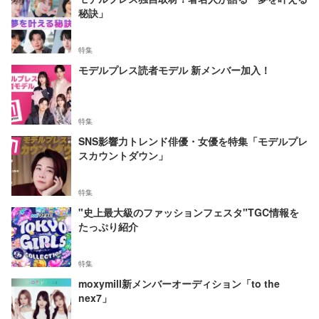
秘訣」
特集
モデルプレス読者モデル 新メンバー加入！
特集
SNS影響力トレンド俳優・女優を特集「モデルプレ
スカウントダウン」
特集
"史上最大級のファッションフェスタ"TGC情報を
たっぷり紹介
特集
moxymill新メンバーオーディション「to the
nex7」