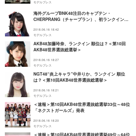
モデルプレス
海外グループBNK48注目のキャプテン・
CHERPRANG（チャープラン）、初ランクイン
「みんなを愛しています」＜第10回AKB48世界選
2018.06.16 18:42
抜総選挙＞
モデルプレス
AKB48加藤玲奈、ランクイン 順位は？＜第10回
AKB48世界選抜総選挙＞
2018.06.16 18:27
モデルプレス
NGT48“炎上キャラ”中井りか、ランクイン 順位
は？＜第10回AKB48世界選抜総選挙＞
2018.06.16 18:21
モデルプレス
＜速報＞第10回AKB48世界選抜総選挙33位～48位
「ネクストガールズ」発表
2018.06.16 18:20
モデルプレス
＜速報＞第10回AKB48世界選抜総選挙49位～64位