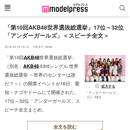
「第10回AKB48世界選抜総選挙」17位～32位
「アンダーガールズ」＜スピーチ全文＞
2018.06.16 19:12
109,817
views
「第10回
AKB48
世界選抜総選挙」
（別名：
AKB48
53rdシングル 世界
選抜総選挙 ～世界のセンターは誰
だ？～）の開票イベントが16日、愛
拡大する
知・ナゴヤドームにて開催された。
「アンダーガールズ」
（C）AKS
17位～32位「アンダーガールズ」ス
ピーチ全文まとめ。
全文を読む