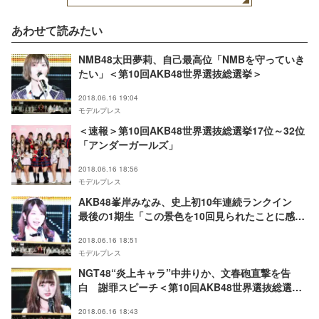
あわせて読みたい
NMB48太田夢莉、自己最高位「NMBを守っていき
たい」＜第10回AKB48世界選抜総選挙＞
2018.06.16 19:04
モデルプレス
＜速報＞第10回AKB48世界選抜総選挙17位～32位
「アンダーガールズ」
2018.06.16 18:56
モデルプレス
AKB48峯岸みなみ、史上初10年連続ランクイン
最後の1期生「この景色を10回見られたことに感
謝」＜第10回AKB48世界選抜総選挙＞
2018.06.16 18:51
モデルプレス
NGT48“炎上キャラ”中井りか、文春砲直撃を告
白 謝罪スピーチ＜第10回AKB48世界選抜総選挙
＞
2018.06.16 18:43