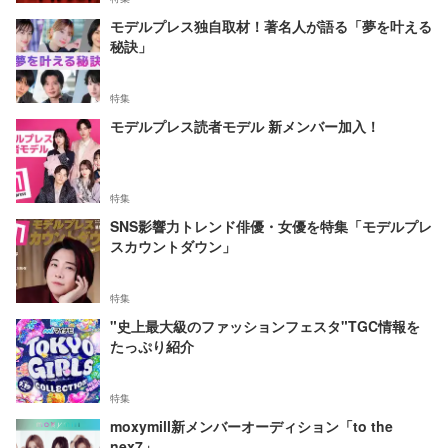
モデルプレス独自取材！著名人が語る「夢を叶える
秘訣」
特集
モデルプレス読者モデル 新メンバー加入！
特集
SNS影響力トレンド俳優・女優を特集「モデルプレ
スカウントダウン」
特集
"史上最大級のファッションフェスタ"TGC情報を
たっぷり紹介
特集
moxymill新メンバーオーディション「to the
nex7」