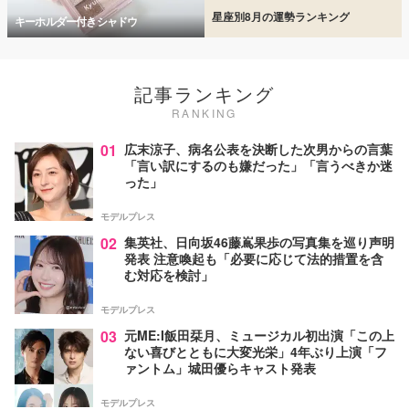
星座別8月の運勢ランキング
キーホルダー付きシャドウ
記事ランキング
RANKING
01
広末涼子、病名公表を決断した次男からの言葉
「言い訳にするのも嫌だった」「言うべきか迷
った」
モデルプレス
02
集英社、日向坂46藤嶌果歩の写真集を巡り声明
発表 注意喚起も「必要に応じて法的措置を含
む対応を検討」
モデルプレス
03
元ME:I飯田栞月、ミュージカル初出演「この上
ない喜びとともに大変光栄」4年ぶり上演「フ
ァントム」城田優らキャスト発表
モデルプレス