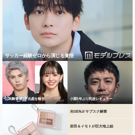
サッカー経験ゼロから演じる覚悟
山本舞香 第1子出産を報告
小栗5年ぶり民放レギュラー
光GENJI サブスク解禁
岩田＆イモトが巨大地上絵