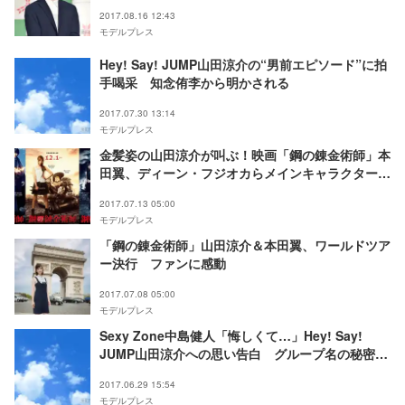
初告白
2017.08.16 12:43
モデルプレス
Hey! Say! JUMP山田涼介の“男前エピソード”に拍
手喝采 知念侑李から明かされる
2017.07.30 13:14
モデルプレス
金髪姿の山田涼介が叫ぶ！映画「鋼の錬金術師」本
田翼、ディーン・フジオカらメインキャラクタービ
ジュアルも解禁
2017.07.13 05:00
モデルプレス
「鋼の錬金術師」山田涼介＆本田翼、ワールドツア
ー決行 ファンに感動
2017.07.08 05:00
モデルプレス
Sexy Zone中島健人「悔しくて…」Hey! Say!
JUMP山田涼介への思い告白 グループ名の秘密と
は？
2017.06.29 15:54
モデルプレス