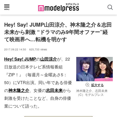
Hey! Say! JUMP山田涼介、神木隆之介＆志田
未来から刺激 “ドラマのみ9年間オファー”経
て映画界へ…転機を明かす
2017.09.22 14:50
625,733
views
Hey! Say! JUMP
の
山田涼介
が、22
日放送の日本テレビ系情報番組
『ZIP！』（毎週月～金曜あさ5：
50）にVTR出演。同い年である俳優
拡大する
の
神木隆之介
、女優の
志田未来
から
神木隆之介、志田未来
（C）モデルプレス
刺激を受けたことなど、自身の俳優
業について語った。