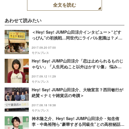
全文を読む
あわせて読みたい
＜Hey! Say! JUMP山田涼介インタビュー＞“どす
っぴん”の初挑戦…同世代にライバル意識は？メン
バーの活躍をどう思う？“絶対的エース”が明かす今
2017.09.20 07:00
と未来
モデルプレス
Hey! Say! JUMP山田涼介「恋は止められるものじ
ゃない」「人生死ぬこと以外はかすり傷」 悩み相
談で名回答を連発＜ナミヤ雑貨店の奇蹟＞
2017.09.12 11:29
モデルプレス
Hey! Say! JUMP山田涼介、大物宣言？西田敏行が
絶賛＜ナミヤ雑貨店の奇蹟＞
2017.08.18 19:38
モデルプレス
神木隆之介、Hey! Say! JUMP山田涼介・知念侑
李・中島裕翔ら“豪華すぎる同級生”との高校秘話を