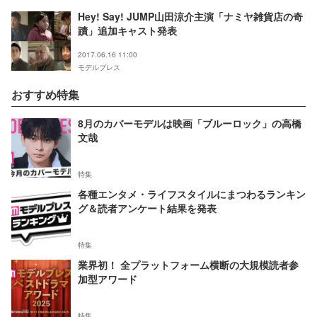
Hey! Say! JUMP山田涼介主演「ナミヤ雑貨店の奇
蹟」追加キャスト発表
2017.06.16 11:00
モデルプレス
おすすめ特集
8月のカバーモデルは映画「ブルーロック」の高橋
文哉
特集
各種エンタメ・ライフスタイルにまつわるランキン
グ＆読者アンケート結果を発表
特集
業界初！ 全プラットフォーム横断の大規模読者参
加型アワード
特集