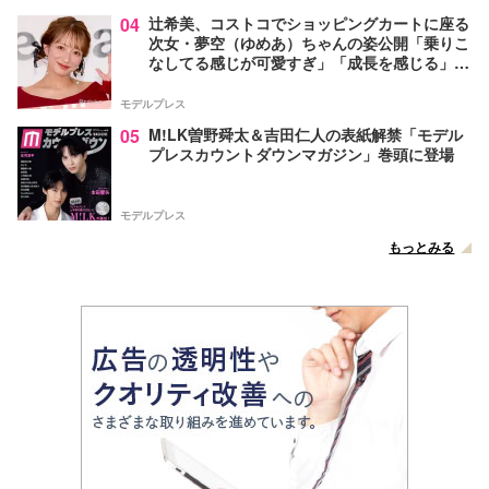
04
辻希美、コストコでショッピングカートに座る
次女・夢空（ゆめあ）ちゃんの姿公開「乗りこ
なしてる感じが可愛すぎ」「成長を感じる」の
声
モデルプレス
05
M!LK曽野舜太＆吉田仁人の表紙解禁「モデル
プレスカウントダウンマガジン」巻頭に登場
モデルプレス
もっとみる