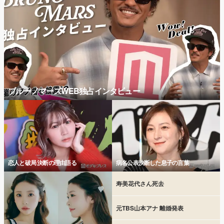
ブルーノマーズWEB独占インタビュー
恋人と破局 決断の理由語る
病名公表決断した息子の言葉
寿美花代さん死去
元TBS山本アナ 離婚発表