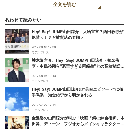
全文を読む
あわせて読みたい
Hey! Say! JUMP山田涼介、大物宣言？西田敏行が
絶賛＜ナミヤ雑貨店の奇蹟＞
2017.08.18 19:38
モデルプレス
神木隆之介、Hey! Say! JUMP山田涼介・知念侑
李・中島裕翔ら“豪華すぎる同級生”との高校秘話を
初告白
2017.08.16 12:43
モデルプレス
Hey! Say! JUMP山田涼介の“男前エピソード”に拍
手喝采 知念侑李から明かされる
2017.07.30 13:14
モデルプレス
金髪姿の山田涼介が叫ぶ！映画「鋼の錬金術師」本
田翼、ディーン・フジオカらメインキャラクタービ