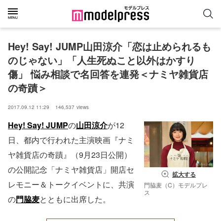
Hey! Say! JUMP山田涼介「恋は止められるも
のじゃない」「人生死ぬこと以外はかすり
傷」 悩み相談で名回答を連発＜ナミヤ雑貨店
の奇蹟＞
2017.09.12 11:29
146,537
views
Hey! Say! JUMP
の
山田涼介
が12
日、都内で行われた主演映画『ナミ
ヤ雑貨店の奇蹟』（9月23日公開）
の公開記念「ナミヤ雑貨店」開店セ
拡大する
レモニー＆トークイベントに、共演
門脇麦（C）モデルプレ
ス
の
門脇麦
とともに出席した。