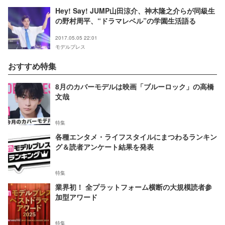
Hey! Say! JUMP山田涼介、神木隆之介らが同級生
の野村周平、“ドラマレベル”の学園生活語る
2017.05.05 22:01
モデルプレス
おすすめ特集
8月のカバーモデルは映画「ブルーロック」の高橋
文哉
特集
各種エンタメ・ライフスタイルにまつわるランキン
グ＆読者アンケート結果を発表
特集
業界初！ 全プラットフォーム横断の大規模読者参
加型アワード
特集