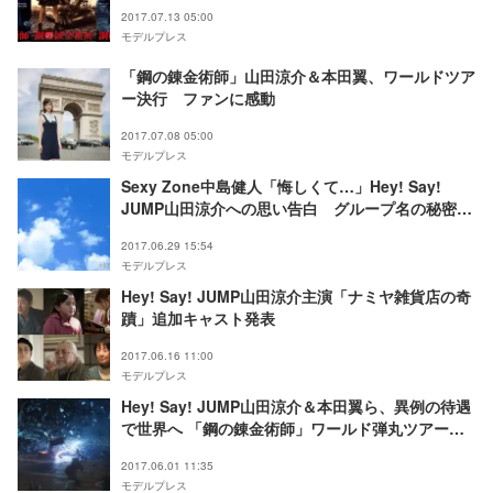
ジュアルも解禁
2017.07.13 05:00
モデルプレス
「鋼の錬金術師」山田涼介＆本田翼、ワールドツア
ー決行 ファンに感動
2017.07.08 05:00
モデルプレス
Sexy Zone中島健人「悔しくて…」Hey! Say!
JUMP山田涼介への思い告白 グループ名の秘密と
は？
2017.06.29 15:54
モデルプレス
Hey! Say! JUMP山田涼介主演「ナミヤ雑貨店の奇
蹟」追加キャスト発表
2017.06.16 11:00
モデルプレス
Hey! Say! JUMP山田涼介＆本田翼ら、異例の待遇
で世界へ 「鋼の錬金術師」ワールド弾丸ツアー決
定
2017.06.01 11:35
モデルプレス