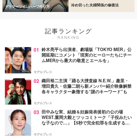
冷め切った夫婦関係の修復法
グラマーツインハーフ作り方
記事ランキング
RANKING
01
鈴木亮平ら出演者、劇場版「TOKYO MER」公
開延期にコメント「現実のヒーローたちにチー
ムMERから最大の敬意とエールを」
モデルプレス
02
織田裕二主演「踊る大捜査線 N.E.W.」趣里・
増田貴久・佐藤二朗ら新メンバー紹介映像解禁
各キャラクター象徴する“謎のキーワード”も
モデルプレス
03
田中みな実、結婚＆妊娠発表後初の公の場
WEST.重岡大毅とツッコミトーク「子役みたい
な子なので…」【5秒で完全犯罪を生成する方
法】
モデルプレス