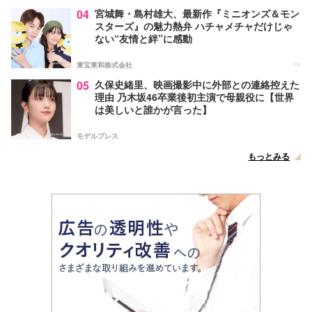
04
宮城舞・島村雄大、最新作『ミニオンズ＆モン
スターズ』の魅力熱弁 ハチャメチャだけじゃ
ない“友情と絆”に感動
東宝東和株式会社
PR
05
久保史緒里、映画撮影中に外部との連絡控えた
理由 乃木坂46卒業後初主演で母親役に【世界
は美しいと誰かが言った】
モデルプレス
もっとみる