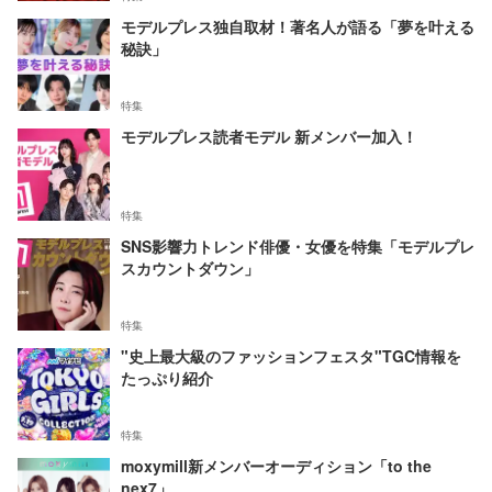
モデルプレス独自取材！著名人が語る「夢を叶える
秘訣」
特集
モデルプレス読者モデル 新メンバー加入！
特集
SNS影響力トレンド俳優・女優を特集「モデルプレ
スカウントダウン」
特集
"史上最大級のファッションフェスタ"TGC情報を
たっぷり紹介
特集
moxymill新メンバーオーディション「to the
nex7」