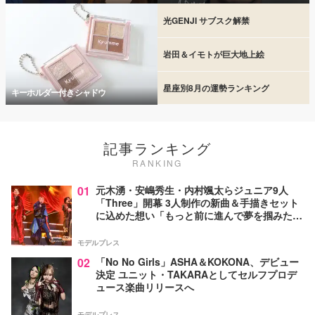
光GENJI サブスク解禁
岩田＆イモトが巨大地上絵
星座別8月の運勢ランキング
キーホルダー付きシャドウ
記事ランキング
RANKING
01
元木湧・安嶋秀生・内村颯太らジュニア9人
「Three」開幕 3人制作の新曲＆手描きセット
に込めた想い「もっと前に進んで夢を掴みた
い」【ゲネプロレポ】
モデルプレス
02
「No No Girls」ASHA＆KOKONA、デビュー
決定 ユニット・TAKARAとしてセルフプロデ
ュース楽曲リリースへ
モデルプレス