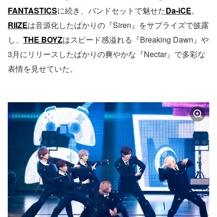
FANTASTICS
に続き、バンドセットで魅せた
Da-iCE
。
RIIZE
は音源化したばかりの『Siren』をサプライズで披露
し、
THE BOYZ
はスピード感溢れる『Breaking Dawn』や
3月にリリースしたばかりの爽やかな『Nectar』で多彩な
表情を見せていた。