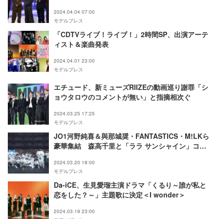
2024.04.04 07:00
モデルプレス
「CDTVライブ！ライブ！」2時間SP、出演アーテ
ィスト＆楽曲発表
2024.04.01 23:00
モデルプレス
エチュード、新ミューズRIIZEの動画巡り謝罪「シ
ョウタロウのコメントが無い」と指摘相次ぐ
2024.03.25 17:25
モデルプレス
JO1河野純喜＆與那城奨・FANTASTICS・M!LKら
豪華集結 森高千里と「ララ サンシャイン」コラ
ボも実現＜めざましテレビ30周年フェス in 東京＞
2024.03.20 18:00
モデルプレス
Da-iCE、生見愛瑠主演ドラマ「くるり～誰が私と
恋をした？～」主題歌に決定＜I wonder＞
2024.03.19 23:00