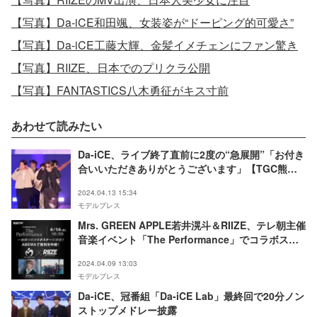
【写真】Da-iCE和田颯、女装姿が“ドーピング的可愛さ”
【写真】Da-iCE工藤大輝、金髪イメチェンにファン驚き
【写真】RIIZE、日本でのプリクラ公開
【写真】FANTASTICS八木勇征がキス寸前
あわせて読みたい
Da-iCE、ライブ終了直前に2度の“急展開”「お付き
合いいただきありがとうございます」【TGC熊本
2024】
2024.04.13 15:34
モデルプレス
Mrs. GREEN APPLE若井滉斗＆RIIZE、テレ朝主催
音楽イベント「The Performance」でコラボステ
ージ決定
2024.04.09 13:03
モデルプレス
Da-iCE、冠番組「Da-iCE Lab」最終回で20分ノン
ストップメドレー披露