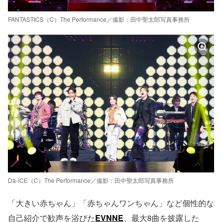
FANTASTICS（C）The Performance／撮影：田中聖太郎写真事務所
Da-iCE（C）The Performance／撮影：田中聖太郎写真事務所
「大きい赤ちゃん」「赤ちゃんワンちゃん」など個性的な
自己紹介で歓声を浴びた
EVNNE
、最大8曲を披露した