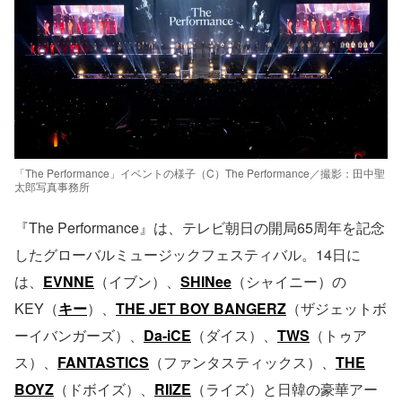
「The Performance」イベントの様子（C）The Performance／撮影：田中聖
太郎写真事務所
『The Performance』は、テレビ朝日の開局65周年を記念
したグローバルミュージックフェスティバル。14日に
は、
EVNNE
（イブン）、
SHINee
（シャイニー）の
KEY（
キー
）、
THE JET BOY BANGERZ
（ザジェットボ
ーイバンガーズ）、
Da-iCE
（ダイス）、
TWS
（トゥア
ス）、
FANTASTICS
（ファンタスティックス）、
THE
BOYZ
（ドボイズ）、
RIIZE
（ライズ）と日韓の豪華アー