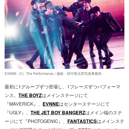
EVNNE（C）The Performance／撮影：田中聖太郎写真事務所
最初に1グループずつ登場し、1フレーズずつパフォーマ
ンス。
THE BOYZ
はメインステージにて
『MAVERICK』、
EVNNE
はセンターステージにて
『UGLY』、
THE JET BOY BANGERZ
はメイン端のステ
ージにて『PHOTOGENIC』、
FANTASTICS
はメインステ