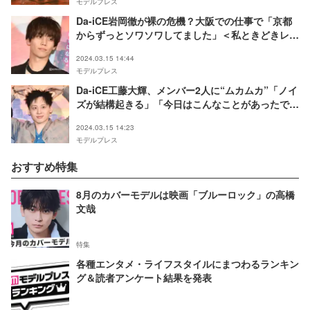
モデルプレス
Da-iCE岩岡徹が裸の危機？大阪での仕事で「京都
からずっとソワソワしてました」＜私ときどきレッ
サーパンダ＞
2024.03.15 14:44
モデルプレス
Da-iCE工藤大輝、メンバー2人に“ムカムカ”「ノイ
ズが結構起きる」「今日はこんなことがあったでー
とか」＜私ときどきレッサーパンダ＞
2024.03.15 14:23
モデルプレス
おすすめ特集
8月のカバーモデルは映画「ブルーロック」の高橋
文哉
特集
各種エンタメ・ライフスタイルにまつわるランキン
グ＆読者アンケート結果を発表