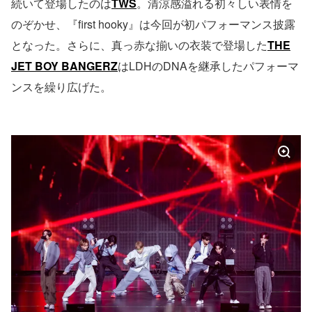
続いて登場したのは
TWS
。清涼感溢れる初々しい表情を
のぞかせ、『first hooky』は今回が初パフォーマンス披露
となった。さらに、真っ赤な揃いの衣装で登場した
THE
JET BOY BANGERZ
はLDHのDNAを継承したパフォーマ
ンスを繰り広げた。