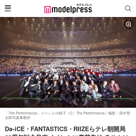
「The Performance」イベントの様子（C）The Performance／撮影：田中聖
太郎写真事務所
Da-iCE・FANTASTICS・RIIZEらテレ朝開局