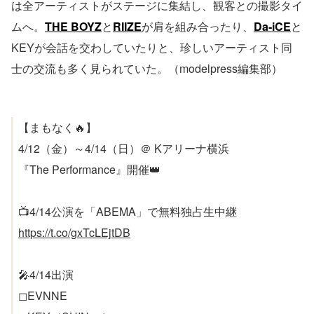
は全アーティストがステージに集結し、観客との撮影タイ
ムへ。
THE BOYZ
と
RIIZE
が肩を組み合ったり、
Da-iCE
と
KEYが会話を交わしていたりと、珍しいアーティスト同
士の交流も多く見られていた。（modelpress編集部）
【まもなく🔥】
4/12（金）～4/14（日）＠ Kアリーナ横浜
『The Performance』開催👑
📺️4/14公演を「ABEMA」で無料独占生中継
https://t.co/gxTcLEjtDB
🎤4/14出演
◻EVNNE