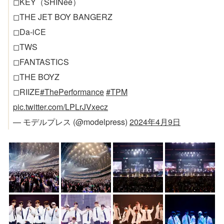
◻KEY（SHINee）
◻THE JET BOY BANGERZ
◻Da-iCE
◻TWS
◻FANTASTICS
◻THE BOYZ
◻RIIZE
#ThePerformance
#TPM
pic.twitter.com/LPLrJVxecz
— モデルプレス (@modelpress)
2024年4月9日