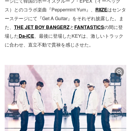
ージにて韓国のボーイズグループ・EPEX（イーペック
ス）とのコラボ楽曲『Peppermint Yum』、
RIIZE
はセンタ
ーステージにて『Get A Guitar』をそれぞれ披露した。ま
た、
THE JET BOY BANGERZ
と
FANTASTICS
の間に登
場した
Da-iCE
、最後に登場したKEYは、激しいトラック
に合わせ、直立不動で貫禄を感じさせた。