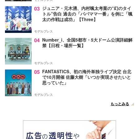
03
ジュニア・元木湧、内村颯太考案の“幻のタイ
トル”告白 過去の「パパママ一番」を例に「颯
太の作戦は成功」【Three】
モデルプレス
04
Number_i、全国5都市・5大ドーム公演詳細解
禁【日程・場所一覧】
モデルプレス
05
FANTASTICS、初の海外単独ライブ決定 台北
で10月開催 佐藤大樹「いつか実現させたいと
思っていた」
モデルプレス
もっとみる