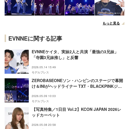
もっと見る
EVNNEに関する記事
EVNNEケイタ、実妹2人と共演「最強の3兄妹」
「寺園3兄妹推し」と反響
2026.05.14 15:49
モデルプレス
ZEROBASEONEソン・ハンビンのステージで幕開
け＆INIがヘッドライナー TXT・BLACKPINKジェ
ニ・NCT 127らの名曲続々…カバーステージも
2026.05.09 10:03
【KCON JAPAN 2026／Mカウントダウン1日目セ
モデルプレス
ットリスト】
【写真特集／1日目 Vol.2】KCON JAPAN 2026レ
ッドカーペット
2026.05.08 20:58