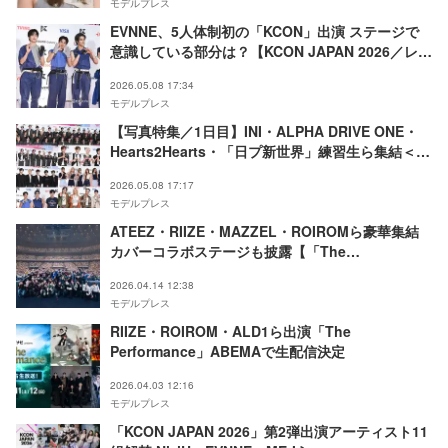
モデルプレス
EVNNE、5人体制初の「KCON」出演 ステージで
意識している部分は？【KCON JAPAN 2026／レッ
ドカーペット】
2026.05.08 17:34
モデルプレス
【写真特集／1日目】INI・ALPHA DRIVE ONE・
Hearts2Hearts・「日プ新世界」練習生ら集結＜
KCON JAPAN 2026／レッドカーペット＞
2026.05.08 17:17
モデルプレス
ATEEZ・RIIZE・MAZZEL・ROIROMら豪華集結
カバーコラボステージも披露【「The
Performance」DAY2＆DAY3】
2026.04.14 12:38
モデルプレス
RIIZE・ROIROM・ALD1ら出演「The
Performance」ABEMAで生配信決定
2026.04.03 12:16
モデルプレス
「KCON JAPAN 2026」第2弾出演アーティスト11