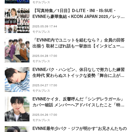
モデルプレス
【写真特集／1日目】D-LITE・INI・IS:SUE・
EVNNEら豪華集結＜KCON JAPAN 2025／レッド
カーペット＞
2025.05.09 17:44
モデルプレス
「EVNNE内でユニットを組むなら？」全員の回答
出揃う 取材こぼれ話も一挙放出【インタビュー連
載特別編】
2025.04.28 17:00
モデルプレス
EVNNEパク・ハンビン、休日なしで努力した練習
生時代 変わらぬストイックな姿勢「舞台に上がる
前まで完璧ではない」【インタビュー連載Vol.7】
2025.04.27 17:00
モデルプレス
EVNNEケイタ、反響呼んだ「シンデレラガール」
カバー秘話 メンバーへアドバイスしたこと「特に
気を使って見ていました」【インタビュー連載
2025.04.26 17:00
Vol.6】
モデルプレス
EVNNE最年少パク・ジフが明かす“お兄さんたちの