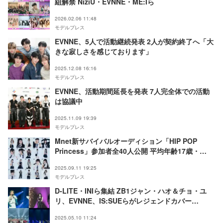
組解禁 NiziU・EVNNE・ME:Iら
2026.02.06 11:48
モデルプレス
EVNNE、5人で活動継続発表 2人が契約終了へ「大
きな寂しさを感じております」
2025.12.08 16:16
モデルプレス
EVNNE、活動期間延長を発表 7人完全体での活動
は協議中
2025.11.09 19:39
モデルプレス
Mnet新サバイバルオーディション「HIP POP
Princess」参加者全40人公開 平均年齢17歳・
EVNNEケイタの妹も
2025.09.11 19:25
モデルプレス
D-LITE・INIら集結 ZB1ジャン・ハオ＆チョ・ユ
リ、EVNNE、IS:SUEらがレジェンドカバー
【KCON JAPAN 2025／Mカウントダウン1日目セ
2025.05.10 11:24
ットリスト】