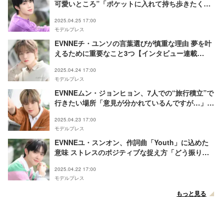
可愛いところ”「ポケットに入れて持ち歩きたくな
るくらい」【インタビュー連載Vol.5】
2025.04.25 17:00
モデルプレス
EVNNEチ・ユンソの言葉選びが慎重な理由 夢を叶
えるために重要なこと3つ【インタビュー連載
Vol.4】
2025.04.24 17:00
モデルプレス
EVNNEムン・ジョンヒョン、7人での“旅行積立”で
行きたい場所「意見が分かれているんですが…」ア
イドルという職業への強い愛情も【インタビュー連
2025.04.23 17:00
載Vol.3】
モデルプレス
EVNNEユ・スンオン、作詞曲「Youth」に込めた
意味 ストレスのポジティブな捉え方「どう振り払
って立ち上がるのかが重要」【インタビュー連載
2025.04.22 17:00
Vol.2】
モデルプレス
もっと見る