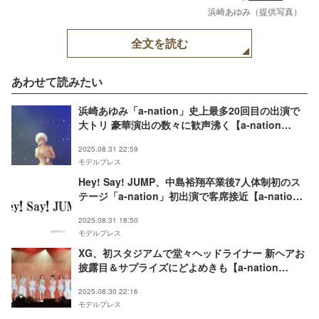
浜崎あゆみ（提供写真）
全文を読む
あわせて読みたい
浜崎あゆみ「a-nation」史上最多20回目の出演で
大トリ 豪華演出の数々に歓声沸く【a-nation
2025】
2025.08.31 22:59
モデルプレス
Hey! Say! JUMP、中島裕翔卒業後7人体制初のス
テージ「a-nation」初出演で客席接近【a-nation
2025】
2025.08.31 18:50
モデルプレス
XG、初スタジアムで堂々ヘッドライナー 新ヘアお
披露目＆サプライズにどよめきも【a-nation
2025】
2025.08.30 22:16
モデルプレス