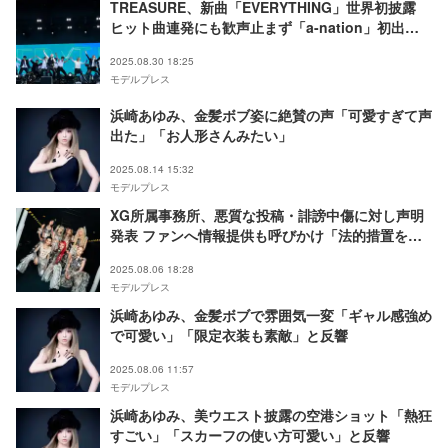
TREASURE、新曲「EVERYTHING」世界初披露
ヒット曲連発にも歓声止まず「a-nation」初出演
【a-nation 2025】
2025.08.30 18:25
モデルプレス
浜崎あゆみ、金髪ボブ姿に絶賛の声「可愛すぎて声
出た」「お人形さんみたい」
2025.08.14 15:32
モデルプレス
XG所属事務所、悪質な投稿・誹謗中傷に対し声明
発表 ファンへ情報提供も呼びかけ「法的措置を含
む厳正な対応を講じる方針」
2025.08.06 18:28
モデルプレス
浜崎あゆみ、金髪ボブで雰囲気一変「ギャル感強め
で可愛い」「限定衣装も素敵」と反響
2025.08.06 11:57
モデルプレス
浜崎あゆみ、美ウエスト披露の空港ショット「熱狂
すごい」「スカーフの使い方可愛い」と反響