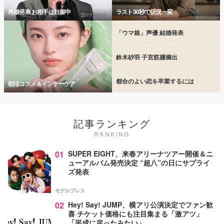
再婚発表 お相手は妊娠中
ラスト30秒で状況一変
「ウマ娘」声優 結婚発表
鈴木砂羽 子宮筋腫摘出
都合のよい恋を卒業するには
朝活コスメ＆インナーケア
記事ランキング
RANKING
01
SUPER EIGHT、来春アリーナツアー開催＆ニ
ューアルバム発売決定 “超八”の日にサプライ
ズ発表
モデルプレス
02
Hey! Say! JUMP、横アリ公演決定でファン歓
喜 チケット価格にも注目集まる「激アツ」
「平成に戻ったみたい」