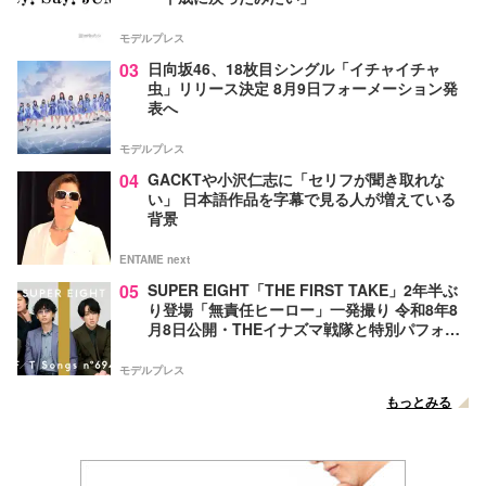
モデルプレス
03
日向坂46、18枚目シングル「イチャイチャ
虫」リリース決定 8月9日フォーメーション発
表へ
モデルプレス
04
GACKTや小沢仁志に「セリフが聞き取れな
い」 日本語作品を字幕で見る人が増えている
背景
ENTAME next
05
SUPER EIGHT「THE FIRST TAKE」2年半ぶ
り登場「無責任ヒーロー」一発撮り 令和8年8
月8日公開・THEイナズマ戦隊と特別パフォー
マンス
モデルプレス
もっとみる