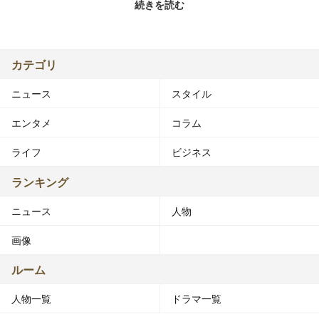
続きを読む
パナシェ!の元メンバー。パナシェ!解散後に引退するもフ
ァンの熱い誘いに負け復帰。TV、ネット、歌手、声優、
着用モデルなどや国内外のイベントに出演している。
カテゴリ
■略歴
ニュース
スタイル
2006年、中学1年生の時にテレビで涼宮ハルヒの憂鬱やロ
ーゼンメイデンに夢中になる。
エンタメ
コラム
2008年、中学2年生の時にコスプレイヤーの友人に誘われ
ライフ
ビジネス
て一緒にコスプレを始め出す。
ランキング
2012年8月16日にパナシェ!のメンバーになる。以後パナ
ニュース
人物
シェ!の略歴は#パナシェ!を参照。
画像
2015年3月4日に活動を再開することをTwitterで発表。11
月21日にえなこがモデルを務めた写真が賞を受賞。
ルーム
人物一覧
ドラマ一覧
2016年3月24日稼働のREFLEC BEAT VOLZZA 2の収録曲
「Precious☆Star DJ TOTTO feat.えなこ」に抜擢。