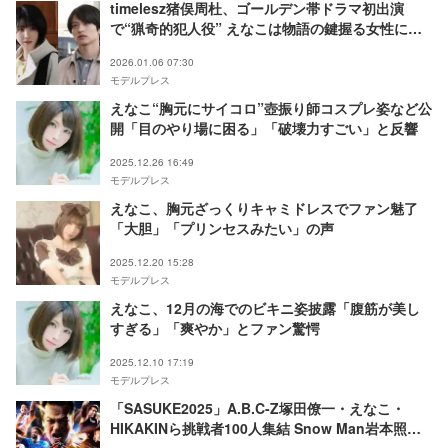
timelesz猪俣周杜、ゴールデン帯ドラマ初出演
で“猟奇的犯人役” えなこは物語の鍵握る女性に
【東京P.D. 警視庁広報2係】
2026.01.06 07:30
モデルプレス
えなこ“胸元にサイコロ”壺振り師コスプレ姿など公
開「目のやり場に困る」「破壊力すごい」と反響
2025.12.26 16:49
モデルプレス
えなこ、胸元ざっくりキャミドレスでファン魅了
「大胆」「プリンセスみたい」の声
2025.12.20 15:28
モデルプレス
えなこ、12月の海でのビキニ姿披露「腹筋が美し
すぎる」「爽やか」とファン驚愕
2025.12.10 17:19
モデルプレス
「SASUKE2025」A.B.C-Z塚田僚一・えなこ・
HIKAKINら挑戦者100人集結 Snow Man岩本照は
コンディション不良で辞退【出場者一部解禁】