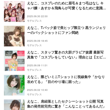
えなこ、コスプレのために眉毛＆まつ毛はなし キ
ャバ嬢・あすか＆飛鳥らが可愛くなるために意識し
ていることは？【モデルプレスインタビュー】
2025.09.30 22:00
モデルプレス
えなこ、Tバック姿で美ヒップ際立つ 黒ランジェリ
ーのバックショットにファン悶絶
2025.09.09 18:45
モデルプレス
えなこ、スタッフ驚きの大胆グラビア披露 最新写
真集で「コスプレをしていない」理由とは【エピロ
ーグ】
2025.09.09 11:01
モデルプレス
えなこ、際どいミニTショットに視線集中「かなり
攻めてる」「目のやり場に困った」
2025.09.02 10:40
モデルプレス
えなこ、肩紐落としたセクシーショット公開 写真
集の発売前完売に驚き「こんなことってあるんだ」