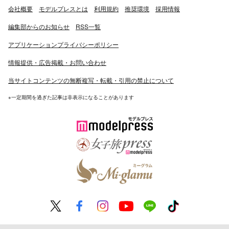
会社概要
モデルプレスとは
利用規約
推奨環境
採用情報
4月12日にメイドカフェ カーニバルスターズのイメージガ
編集部からのお知らせ
RSS一覧
ールに就任したことを発表。23日に秋葉原の店で文庫本
アプリケーションプライバシーポリシー
いづれ神話の放課後戦争〈ラグナロク〉第3巻購入者対象
のイベントを開催し公式レイヤーにも選ばれたことを発
情報提供・広告掲載・お問い合わせ
表。25日放送のテレビ愛知「アイドル応援バラエティ 千
当サイトコンテンツの無断複写・転載・引用の禁止について
原せいじのバズ☆ドルwith松井玲奈」に出演。アシスタン
トとして番組を盛り立てる。28日にアプリゲーム「真空
※一定期間を過ぎた記事は非表示になることがあります
管ドールズ」高槻姫役の声優＆公式レイヤーに抜擢。
9月15日に東京ゲームショウ2016 GREEブースの情報解
禁発表会にてアプリゲーム「武器よさらば」ゆみにゃん役
の声優に選ばれていることを発表。
11月17日にLINEのV.I.P. Pressのインタビュー記事内で
「LINE BLOG OF THE YEAR 2016 新人賞」を受賞してい
る事を報告。