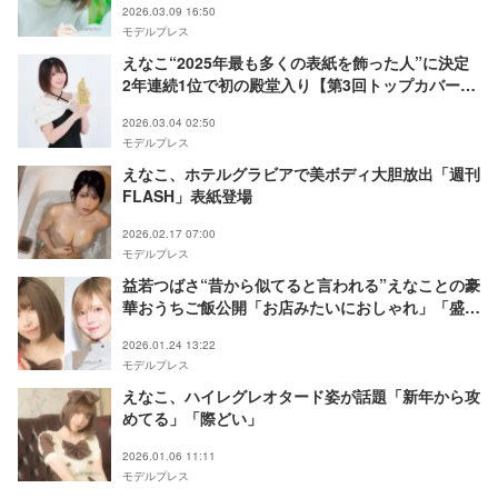
2026.03.09 16:50
モデルプレス
えなこ“2025年最も多くの表紙を飾った人”に決定
2年連続1位で初の殿堂入り【第3回トップカバーア
ワード／受賞者一覧】
2026.03.04 02:50
モデルプレス
えなこ、ホテルグラビアで美ボディ大胆放出「週刊
FLASH」表紙登場
2026.02.17 07:00
モデルプレス
益若つばさ“昔から似てると言われる”えなことの豪
華おうちご飯公開「お店みたいにおしゃれ」「盛り
付けセンス抜群」
2026.01.24 13:22
モデルプレス
えなこ、ハイレグレオタード姿が話題「新年から攻
めてる」「際どい」
2026.01.06 11:11
モデルプレス