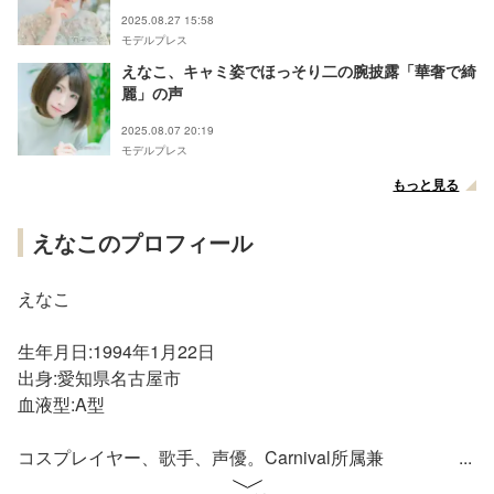
2025.08.27 15:58
モデルプレス
えなこ、キャミ姿でほっそり二の腕披露「華奢で綺
麗」の声
2025.08.07 20:19
モデルプレス
もっと見る
えなこのプロフィール
えなこ
生年月日:1994年1月22日
出身:愛知県名古屋市
血液型:A型
コスプレイヤー、歌手、声優。Carnival所属兼
Carnival☆Starsイメージガール。女性アイドルグループ