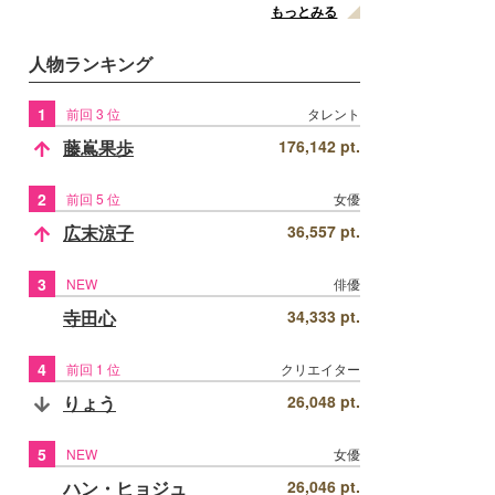
もっとみる
人物ランキング
1
前回 3 位
タレント
藤嶌果歩
176,142 pt.
2
前回 5 位
女優
広末涼子
36,557 pt.
3
NEW
俳優
寺田心
34,333 pt.
4
前回 1 位
クリエイター
りょう
26,048 pt.
5
NEW
女優
ハン・ヒョジュ
26,046 pt.