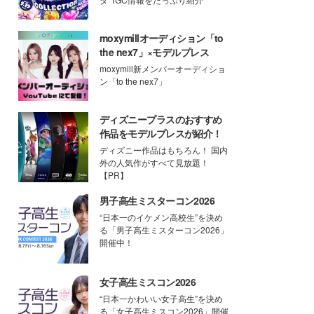
moxymillオーディション「to
the nex7」×モデルプレス
moxymill新メンバーオーディショ
ン「to the nex7」
ディズニープラスのおすすめ
作品をモデルプレスが紹介！
ディズニー作品はもちろん！ 国内
外の人気作がすべて見放題！
【PR】
男子高生ミスターコン2026
“日本一のイケメン高校生”を決め
る「男子高生ミスターコン2026」
開催中！
女子高生ミスコン2026
“日本一かわいい女子高生”を決め
る「女子高生ミスコン2026」開催