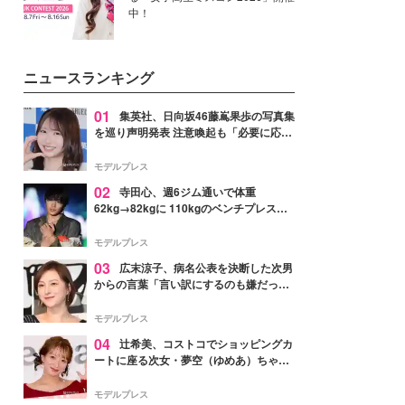
中！
ニュースランキング
01
集英社、日向坂46藤嶌果歩の写真集
を巡り声明発表 注意喚起も「必要に応じ
て法的措置を含む対応を検討」
モデルプレス
02
寺田心、週6ジム通いで体重
62kg→82kgに 110kgのベンチプレス持
ち上げる姿披露「胸板の厚みすごい」
「かっこいい」と反響
モデルプレス
03
広末涼子、病名公表を決断した次男
からの言葉「言い訳にするのも嫌だっ
た」「言うべきか迷った」
モデルプレス
04
辻希美、コストコでショッピングカ
ートに座る次女・夢空（ゆめあ）ちゃん
の姿公開「乗りこなしてる感じが可愛す
ぎ」「成長を感じる」の声
モデルプレス