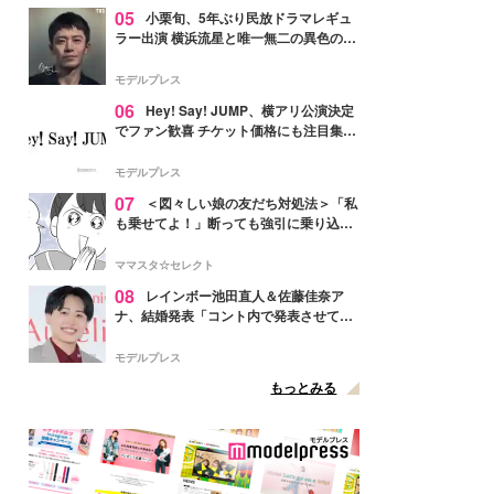
05
小栗旬、5年ぶり民放ドラマレギュ
ラー出演 横浜流星と唯一無二の異色のバ
ディで初共演【LOST10】
モデルプレス
06
Hey! Say! JUMP、横アリ公演決定
でファン歓喜 チケット価格にも注目集ま
る「激アツ」「平成に戻ったみたい」
モデルプレス
07
＜図々しい娘の友だち対処法＞「私
も乗せてよ！」断っても強引に乗り込ん
でくる友だち【第1話まんが】
ママスタ☆セレクト
08
レインボー池田直人＆佐藤佳奈ア
ナ、結婚発表「コント内で発表させてい
ただきました」読売テレビ退社は生活拠
点変更のため
モデルプレス
もっとみる