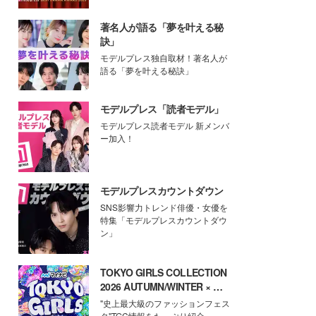
著名人が語る「夢を叶える秘
訣」
モデルプレス独自取材！著名人が
語る「夢を叶える秘訣」
モデルプレス「読者モデル」
モデルプレス読者モデル 新メンバ
ー加入！
モデルプレスカウントダウン
SNS影響力トレンド俳優・女優を
特集「モデルプレスカウントダウ
ン」
TOKYO GIRLS COLLECTION
2026 AUTUMN/WINTER × モ
デルプレス
"史上最大級のファッションフェス
タ"TGC情報をたっぷり紹介