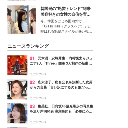
イベートでも仲良しで旅行好きな
韓国発の“艶髪トレンド”到来
モデル・愛甲ひかりさんと橋下美
好さんを迎えて本音で女子会トー
美容好きの女性の自信を育む
ク。猛暑のお出かけを快適に過ご
「ヘアケア事情」って？
今、韓国をはじめ国内外で
すヒントや、2人が感動した夏の
「Glass Hair（グラスヘア）」と
生理の新常識にも迫りました。
呼ばれる艶髪スタイルが熱い視線
を集めています。メイクやファッ
ションの完成度を高めるベースと
ニュースランキング
して、“髪そのものの美しさ”に改
めて注目する人が増えている様
子。今回は、そんな憧れの艶やか
01
元木湧・安嶋秀生・内村颯太らジュ
な髪を日常で叶える、美容好きの
ニア9人「Three」開幕 3人制作の新曲＆
女性たちのヘアケア事情を紹介し
手描きセットに込めた想い「もっと前に
ます。
進んで夢を掴みたい」【ゲネプロレポ】
モデルプレス
02
広末涼子、病名公表を決断した次男
からの言葉「言い訳にするのも嫌だっ
た」「言うべきか迷った」
モデルプレス
03
集英社、日向坂46藤嶌果歩の写真集
を巡り声明発表 注意喚起も「必要に応じ
て法的措置を含む対応を検討」
モデルプレス