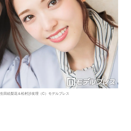
”生田絵梨花＆松村沙友理（C）モデルプレス
Loaded
:
90.51%