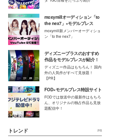
moxymillオーディション「to
the nex7」×モデルプレス
moxymill新メンバーオーディショ
ン「to the nex7」
ディズニープラスのおすすめ
作品をモデルプレスが紹介！
ディズニー作品はもちろん！ 国内
外の人気作がすべて見放題！
【PR】
FOD×モデルプレス特設サイト
FODでは放送中の最新作はもちろ
ん、オリジナルの独占作品も見放
題配信中！
トレンド
PR