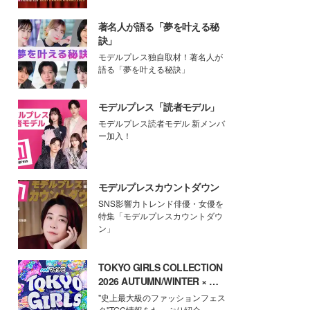
著名人が語る「夢を叶える秘
訣」
モデルプレス独自取材！著名人が
語る「夢を叶える秘訣」
モデルプレス「読者モデル」
モデルプレス読者モデル 新メンバ
ー加入！
モデルプレスカウントダウン
SNS影響力トレンド俳優・女優を
特集「モデルプレスカウントダウ
ン」
TOKYO GIRLS COLLECTION
2026 AUTUMN/WINTER × モ
デルプレス
"史上最大級のファッションフェス
タ"TGC情報をたっぷり紹介