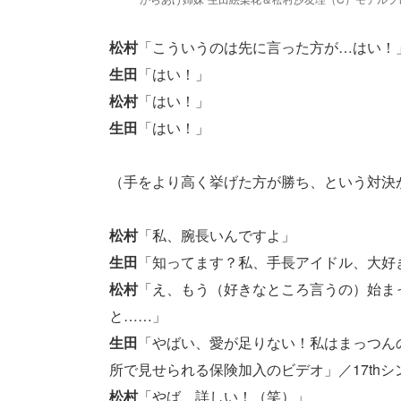
松村
「こういうのは先に言った方が…はい！
生田
「はい！」
松村
「はい！」
生田
「はい！」
（手をより高く挙げた方が勝ち、という対決
松村
「私、腕長いんですよ」
生田
「知ってます？私、手長アイドル、大好
松村
「え、もう（好きなところ言うの）始ま
と……」
生田
「やばい、愛が足りない！私はまっつんの
所で見せられる保険加入のビデオ」／17th
松村
「やば、詳しい！（笑）」