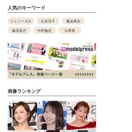
人気のキーワード
ジャニーズJr.
広末涼子
藤嶌果歩
飯田栞月
中村倫也
辻希美
画像ランキング
1
2
3