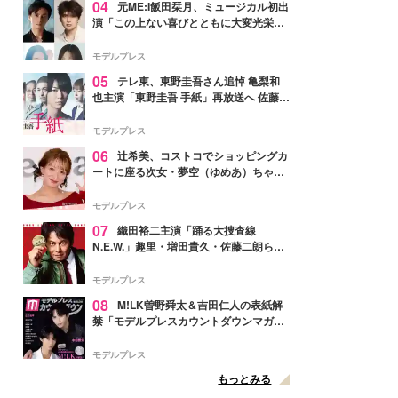
04
元ME:I飯田栞月、ミュージカル初出
演「この上ない喜びとともに大変光栄」
4年ぶり上演「ファントム」城田優らキ
ャスト発表
モデルプレス
05
テレ東、東野圭吾さん追悼 亀梨和
也主演「東野圭吾 手紙」再放送へ 佐藤隆
太・本田翼・中村倫也ら出演
モデルプレス
06
辻希美、コストコでショッピングカ
ートに座る次女・夢空（ゆめあ）ちゃん
の姿公開「乗りこなしてる感じが可愛す
ぎ」「成長を感じる」の声
モデルプレス
07
織田裕二主演「踊る大捜査線
N.E.W.」趣里・増田貴久・佐藤二朗ら新
メンバー紹介映像解禁 各キャラクター象
徴する“謎のキーワード”も
モデルプレス
08
M!LK曽野舜太＆吉田仁人の表紙解
禁「モデルプレスカウントダウンマガジ
ン」巻頭に登場
モデルプレス
もっとみる