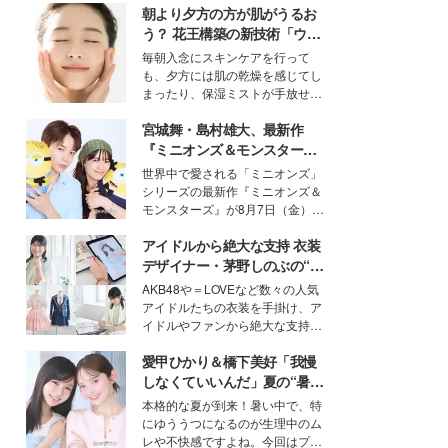
朝より夕方の方が肌がうるお
う？ 花王構築の新技術「ウォ
ーターキャプチャリングスキ
毎朝入念にスキンケアを行って
ン（捕水肌）」がスキンケア
も、夕方には肌の乾燥を感じてし
の常識を変える予感
まったり、保湿ミストが手放せな
いという読者も多いのでは？そん
宮城舞・島村雄大、最新作
な美容の常識を大きく変える可能
性を秘めた、革新的な「Water
『ミニオンズ＆モンスター
Capturing Skin（ウォーターキャ
ズ』の魅力熱弁 ハチャメチャ
世界中で愛される「ミニオンズ」
プチャリングスキン：捕水肌）」
だけじゃない“友情と絆”に感
シリーズの最新作『ミニオンズ＆
技術を、花王が構築した。
動
モンスターズ』が8月7日（金）に
公開。モデルプレスでは、“大のミ
アイドルから絶大な支持 衣装
ニオン好き”という共通点を持つモ
デルの宮城舞と島村雄大の特別対
デザイナー・茅野しのぶの“可
談をお届け！それぞれの視点か
愛い”を作る美学＜「シチズン
AKB48や＝LOVEなど数々の人気
ら、今作ならではの魅力や予想外
クロスシー」インタビュー＞
アイドルたちの衣装を手掛け、ア
の感動をもたらす奥深いストーリ
イドルやファンから絶大な支持を
ーについて熱く語り合ってもらっ
得る、株式会社オサレカンパニー
た。
愛甲ひかり＆橋下美好「我慢
取締役兼クリエイティブディレク
ター・茅野しのぶ。一人ひとりの
しなくていいんだ」夏の“暑さ
個性に寄り添い、魅力を引き出す
対策”の新しい選択肢とは？
本格的な夏が到来！暑い中で、特
衣装作りは、多くの女性たちに勇
にゆううつになるのが生理中のム
気と自信を与え続けている。
レや不快感ですよね。今回はプラ