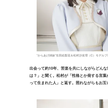
“からあげ姉妹”生田絵梨花＆松村沙友理（C）モデルプ
出会って約10年、苦楽を共にしながらどん
は？」と聞く。松村が「性格とか発する言葉
って生まれた人」と返す。照れながらもお互