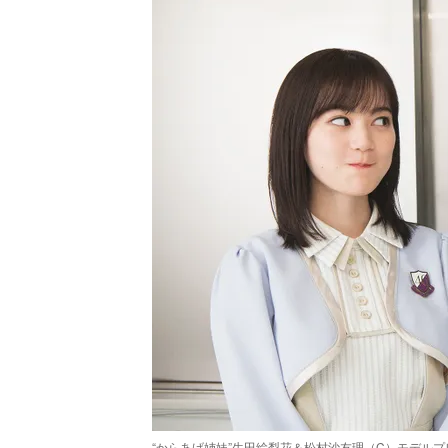
“からあげ姉妹”生田絵梨花＆松村沙友理（C）モデルプ