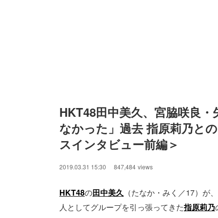
HKT48田中美久、宮脇咲良
なかった」過去 指原莉乃と
スインタビュー前編＞
2019.03.31 15:30
847,484
views
HKT48
の
田中美久
（たなか・みく／17）が
人としてグループを引っ張ってきた
指原莉乃