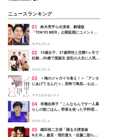
を集めています。メイクやファッ
ションの完成度を高めるベースと
ニュースランキング
して、“髪そのものの美しさ”に改
めて注目する人が増えている様
子。今回は、そんな憧れの艶やか
01
鈴木亮平ら出演者、劇場版
な髪を日常で叶える、美容好きの
「TOKYO MER」公開延期にコメント
女性たちのヘアケア事情を紹介し
「現実のヒーローたちにチームMERから
ます。
最大の敬意とエールを」
モデルプレス
02
15歳女子、27歳男性と交際1ヶ月で
妊娠…36歳で孫誕生 波乱の人生に人気タ
レント思わずツッコミ「だいぶ危ねえ
よ！」
モデルプレス
03
＜俺のジャガイモ食え！＞「アンタ
にあげてるんだッ」恐怖で鳥肌…もはや
ストーカー？【第3話まんが】
ママスタ☆セレクト
04
有働由美子「こんなもんです一人暮
らしの朝ごはん」野菜を使った手料理公
開「作ってみたい」「ヘルシーで美味し
そう」と反響
モデルプレス
05
織田裕二主演「踊る大捜査線
N.E.W.」趣里・増田貴久・佐藤二朗ら新