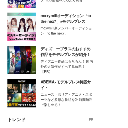
moxymillオーディション「to
the nex7」×モデルプレス
moxymill新メンバーオーディショ
ン「to the nex7」
ディズニープラスのおすすめ
作品をモデルプレスが紹介！
ディズニー作品はもちろん！ 国内
外の人気作がすべて見放題！
【PR】
ABEMA×モデルプレス特設サ
イト
ニュース・恋リア・アニメ・スポ
ーツなど多彩な番組を24時間無料
で楽しめる！
トレンド
PR