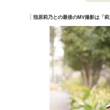
指原莉乃との最後のMV撮影は「