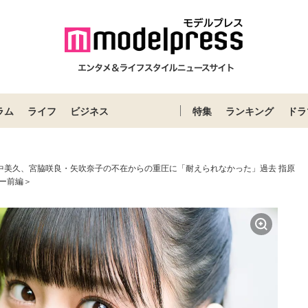
ラム
ライフ
ビジネス
特集
ランキング
ドラ
8田中美久、宮脇咲良・矢吹奈子の不在からの重圧に「耐えられなかった」過去 指原
ー前編＞