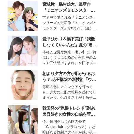
宮城舞・島村雄大、最新作
『ミニオンズ＆モンスター
ズ』の魅力熱弁 ハチャメチャ
世界中で愛される「ミニオンズ」
だけじゃない“友情と絆”に感
シリーズの最新作『ミニオンズ＆
動
モンスターズ』が8月7日（金）に
公開。モデルプレスでは、“大のミ
愛甲ひかり＆橋下美好「我慢
ニオン好き”という共通点を持つモ
デルの宮城舞と島村雄大の特別対
しなくていいんだ」夏の“暑さ
談をお届け！それぞれの視点か
対策”の新しい選択肢とは？
本格的な夏が到来！暑い中で、特
ら、今作ならではの魅力や予想外
にゆううつになるのが生理中のム
の感動をもたらす奥深いストーリ
レや不快感ですよね。今回はプラ
ーについて熱く語り合ってもらっ
イベートでも仲良しで旅行好きな
た。
朝より夕方の方が肌がうるお
モデル・愛甲ひかりさんと橋下美
好さんを迎えて本音で女子会トー
う？ 花王構築の新技術「ウォ
ク。猛暑のお出かけを快適に過ご
ーターキャプチャリングスキ
毎朝入念にスキンケアを行って
すヒントや、2人が感動した夏の
ン（捕水肌）」がスキンケア
も、夕方には肌の乾燥を感じてし
生理の新常識にも迫りました。
の常識を変える予感
まったり、保湿ミストが手放せな
いという読者も多いのでは？そん
韓国発の“艶髪トレンド”到来
な美容の常識を大きく変える可能
性を秘めた、革新的な「Water
美容好きの女性の自信を育む
Capturing Skin（ウォーターキャ
「ヘアケア事情」って？
今、韓国をはじめ国内外で
プチャリングスキン：捕水肌）」
「Glass Hair（グラスヘア）」と
技術を、花王が構築した。
呼ばれる艶髪スタイルが熱い視線