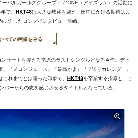
ローバルガールズグループ・IZ*ONE（アイズワン）の活動に
半年で、
HKT48
は大きな岐路を迎え、田中にかける期待はま
内に迫ったロングインタビュー前編。
すべての画像をみる
業コンサートを控える指原のラストシングルとなる今作。デビ
来、『メロンジュース』『最高かよ』『早送りカレンダー』
はこれまでとは違った印象で、
HKT48
を卒業する指原と、こ
ンバーたちの志を感じさせるタイトルとなっている。