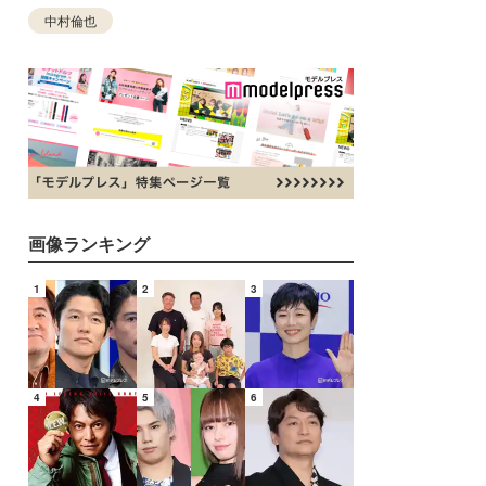
中村倫也
画像ランキング
1
2
3
4
5
6