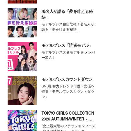
著名人が語る「夢を叶える秘
訣」
モデルプレス独自取材！著名人が
語る「夢を叶える秘訣」
モデルプレス「読者モデル」
モデルプレス読者モデル 新メンバ
ー加入！
モデルプレスカウントダウン
SNS影響力トレンド俳優・女優を
特集「モデルプレスカウントダウ
ン」
TOKYO GIRLS COLLECTION
2026 AUTUMN/WINTER × モ
デルプレス
"史上最大級のファッションフェス
タ"TGC情報をたっぷり紹介