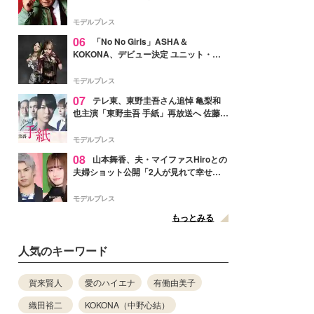
メンバー紹介映像解禁 各キャラクター象
徴する“謎のキーワード”も
モデルプレス
06
「No No Girls」ASHA＆
KOKONA、デビュー決定 ユニット・
TAKARAとしてセルフプロデュース楽曲
リリースへ
モデルプレス
07
テレ東、東野圭吾さん追悼 亀梨和
也主演「東野圭吾 手紙」再放送へ 佐藤隆
太・本田翼・中村倫也ら出演
モデルプレス
08
山本舞香、夫・マイファスHiroとの
夫婦ショット公開「2人が見れて幸せ」
「仲の良さが伝わってくる」と反響
モデルプレス
もっとみる
人気のキーワード
賀来賢人
愛のハイエナ
有働由美子
織田裕二
KOKONA（中野心結）