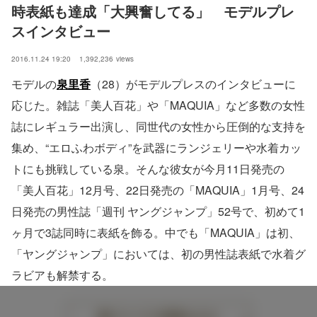
時表紙も達成「大興奮してる」　モデルプレ
スインタビュー
2016.11.24 19:20
1,392,236
views
モデルの
泉里香
（28）がモデルプレスのインタビューに
応じた。雑誌「美人百花」や「MAQUIA」など多数の女性
誌にレギュラー出演し、同世代の女性から圧倒的な支持を
集め、“エロふわボディ”を武器にランジェリーや水着カッ
トにも挑戦している泉。そんな彼女が今月11日発売の
「美人百花」12月号、22日発売の「MAQUIA」1月号、24
日発売の男性誌「週刊 ヤングジャンプ」52号で、初めて1
ヶ月で3誌同時に表紙を飾る。中でも「MAQUIA」は初、
「ヤングジャンプ」においては、初の男性誌表紙で水着グ
ラビアも解禁する。
すべての画像をみる