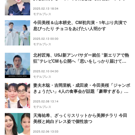
ンゲーム』インタビュー】
2025.02.13 18:04
モデルプレス
今田美桜＆山本耕史、CM初共演・1年ぶり共演で
息ぴったり チョコをあげたい人明かす
2025.02.13 00:00
モデルプレス
北村匠海、USJ新アンバサダー就任 “新エリアで熱
狂”テレビCMも公開へ「思いをしっかり届けてい
きたい」
2025.02.10 04:00
モデルプレス
妻夫木聡・吉岡里帆・成田凌・今田美桜「ジャンボ
きょうだい」4人の食事会が話題「豪華すぎる」
「貴重」
2025.02.08 13:14
モデルプレス
天海祐希、ざっくりスリットから美脚チラリ 今田
美桜と純白ドレス姿で個性放つ
2025.02.06 13:03