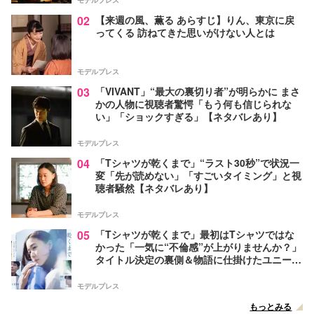
モデルプレス
02
【来週の風、薫る あらすじ】りん、東京に戻
ってくる 訪ねてきた思いがけない人とは
モデルプレス
03
「VIVANT」“最大の裏切り者”が明らかに まさ
かの人物に視聴者驚愕「もう何も信じられな
い」「ショックすぎる」【ネタバレあり】
モデルプレス
04
「Tシャツが乾くまで」“ラスト30秒”で状況一
変「先が読めない」「すごいタイミング」と視
聴者騒然【ネタバレあり】
モデルプレス
05
「Tシャツが乾くまで」最初はTシャツではな
かった「一気に“不倫感”が上がりませんか？」
タイトル決定の裏側＆物語に仕掛けたユニーク
な視点【脚本家・生方美久氏インタビュー】
モデルプレス
もっとみる