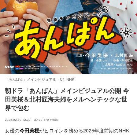
「あんぱん」メインビジュアル（C）NHK
朝ドラ「あんぱん」メインビジュアル公開 今
田美桜＆北村匠海夫婦をメルヘンチックな世
界で包む
2025.02.19 12:30
2,430,170
views
女優の
今田美桜
がヒロインを務める2025年度前期のNHK