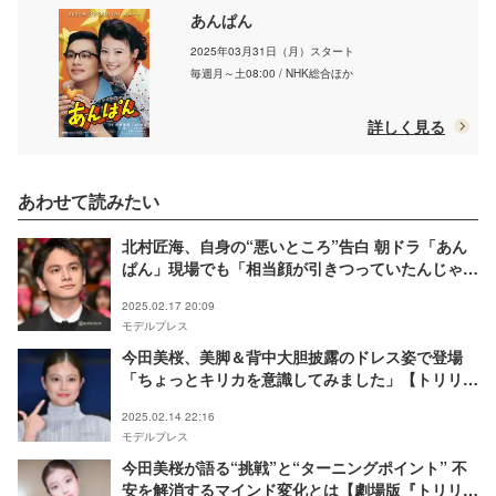
あんぱん
2025年03月31日（月）スタート
毎週月～土08:00 / NHK総合ほか
詳しく見る
あわせて読みたい
北村匠海、自身の“悪いところ”告白 朝ドラ「あん
ぱん」現場でも「相当顔が引きつっていたんじゃな
いかな…」【悪い夏】
2025.02.17 20:09
モデルプレス
今田美桜、美脚＆背中大胆披露のドレス姿で登場
「ちょっとキリカを意識してみました」【トリリオ
ンゲーム】
2025.02.14 22:16
モデルプレス
今田美桜が語る“挑戦”と“ターニングポイント” 不
安を解消するマインド変化とは【劇場版『トリリオ