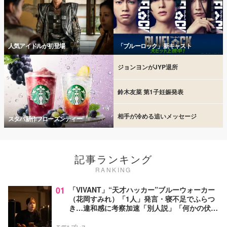
人気アイドルが初登場
「ブルーロック」新キャスト
ジョンヨンがJYP退所
鈴木友菜 第1子妊娠発表
相手が冷める追いメッセージ
スタバ新作フローズンティー
記事ランキング
RANKING
01
「VIVANT」“天才ハッカー”ブルーウォーカー
（花岡すみれ）「1人」発言・寝不足でふらつ
き…違和感に考察加速「別人説」「何かの伏線
か」【ネタバレあり】