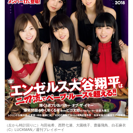
（左から時計回りに）与田祐希、西野七瀬、大園桃子、齋藤飛鳥、白石麻衣
（C）LUCKMAN／週刊プレイボーイ