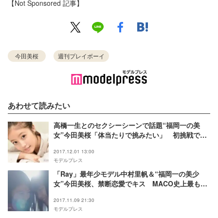
【Not Sponsored 記事】
今田美桜
週刊プレイボーイ
あわせて読みたい
高橋一生とのセクシーシーンで話題“福岡一の美
女”今田美桜「体当たりで挑みたい」 初挑戦で感
じた悔しさとは＜モデルプレスインタビュー＞
2017.12.01 13:00
モデルプレス
「Ray」最年少モデル中村里帆＆“福岡一の美少
女”今田美桜、禁断恋愛でキス MACO史上最も切
ない世界観
2017.11.09 21:30
モデルプレス