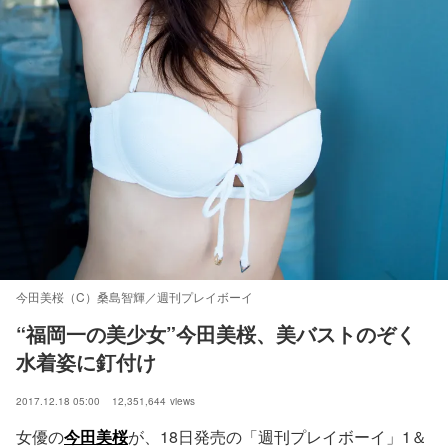
今田美桜（C）桑島智輝／週刊プレイボーイ
“福岡一の美少女”今田美桜、美バストのぞく
水着姿に釘付け
2017.12.18 05:00
12,351,644
views
女優の
今田美桜
が、18日発売の「週刊プレイボーイ」1＆