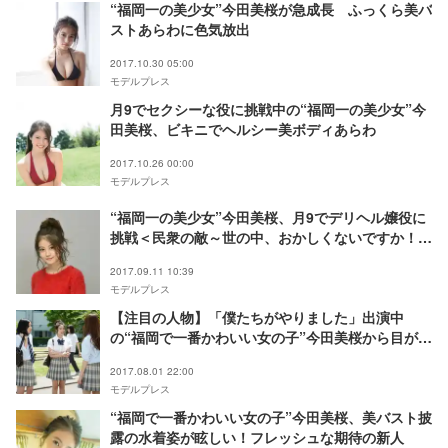
“福岡一の美少女”今田美桜が急成長 ふっくら美バ
ストあらわに色気放出
2017.10.30 05:00
モデルプレス
月9でセクシーな役に挑戦中の“福岡一の美少女”今
田美桜、ビキニでヘルシー美ボディあらわ
2017.10.26 00:00
モデルプレス
“福岡一の美少女”今田美桜、月9でデリヘル嬢役に
挑戦＜民衆の敵～世の中、おかしくないですか！？
～＞
2017.09.11 10:39
モデルプレス
【注目の人物】「僕たちがやりました」出演中
の“福岡で一番かわいい女の子”今田美桜から目が離
せない！グラビアデビューで美ボディにも脚光
2017.08.01 22:00
モデルプレス
“福岡で一番かわいい女の子”今田美桜、美バスト披
露の水着姿が眩しい！フレッシュな期待の新人