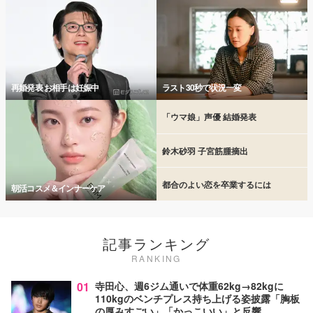
再婚発表 お相手は妊娠中
ラスト30秒で状況一変
「ウマ娘」声優 結婚発表
鈴木砂羽 子宮筋腫摘出
都合のよい恋を卒業するには
朝活コスメ＆インナーケア
記事ランキング
RANKING
01
寺田心、週6ジム通いで体重62kg→82kgに
110kgのベンチプレス持ち上げる姿披露「胸板
の厚みすごい」「かっこいい」と反響