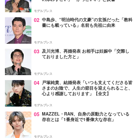
モデルプレス
02
中島歩、“明治時代の文豪”の玄孫だった「教科
書にも載っている」名前も先祖に由来
モデルプレス
03
及川光博、再婚発表 お相手は妊娠中「交際し
ておりました方と」
モデルプレス
04
戸塚純貴、結婚発表「いつも支えてくださる皆
さまのお陰で、人生の節目を迎えられること、
心より感謝しております」【全文】
モデルプレス
05
MAZZEL・RAN、自身の原動力となっている
存在とは「1番身近で1番偉大な存在」
モデルプレス