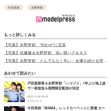
今田美桜
永野芽郁
もっと詳しくみる
【写真】永野芽郁、“匂わせ”に言及
【写真】佐藤健＆永野芽郁、添い寝ハグ＆キス
【写真】永野芽郁「とんでもなく辛い」女優を続ける理由、掴んだ答え
あわせて読みたい
戸田恵梨香＆永野芽郁「ハコヅメ」1年ぶり地上波
で一挙放送＆期間限定配信が決定
2022.12.06 06:00
モデルプレス
今田美桜「MAMA」レッドカーペットに登場 カー