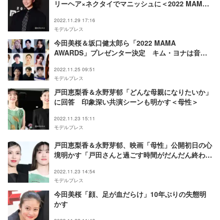
リーヘア×ネクタイでマニッシュに＜2022 MAMA
AWARDS1日目＞
2022.11.29 17:16
モデルプレス
今田美桜＆坂口健太郎ら「2022 MAMA
AWARDS」プレゼンター決定 キム・ヨナは音楽
授賞式初参加
2022.11.25 09:51
モデルプレス
戸田恵梨香＆永野芽郁「どんな母親になりたいか」
に回答 印象深い共演シーンも明かす＜母性＞
2022.11.23 15:11
モデルプレス
戸田恵梨香＆永野芽郁、映画「母性」公開初日の心
境明かす「戸田さんと過ごす時間がだんだん終わり
に近づいている」
2022.11.23 14:54
モデルプレス
今田美桜「顔、足が血だらけ」10年ぶりの失態明
かす