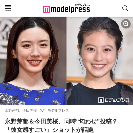
永野芽郁、今田美桜 （C）モデルプレス
永野芽郁＆今田美桜、同時“匂わせ”投稿？
「彼女感すごい」ショットが話題