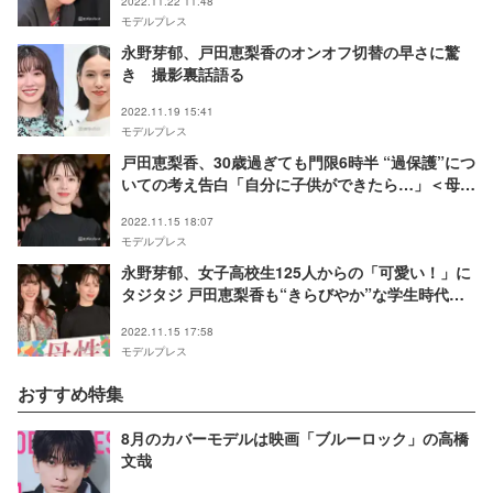
2022.11.22 11:48
モデルプレス
永野芽郁、戸田恵梨香のオンオフ切替の早さに驚
き 撮影裏話語る
2022.11.19 15:41
モデルプレス
戸田恵梨香、30歳過ぎても門限6時半 “過保護”につ
いての考え告白「自分に子供ができたら…」＜母性
＞
2022.11.15 18:07
モデルプレス
永野芽郁、女子高校生125人からの「可愛い！」に
タジタジ 戸田恵梨香も“きらびやか”な学生時代明
かす＜母性＞
2022.11.15 17:58
モデルプレス
おすすめ特集
8月のカバーモデルは映画「ブルーロック」の高橋
文哉