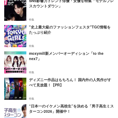
SNS影響力トレンド俳優・女優を特集「モデルプレ
スカウントダウン」
特集
"史上最大級のファッションフェスタ"TGC情報を
たっぷり紹介
特集
moxymill新メンバーオーディション「to the
nex7」
特集
ディズニー作品はもちろん！ 国内外の人気作がす
べて見放題！【PR】
特集
“日本一のイケメン高校生”を決める「男子高生ミス
ターコン2026」開催中！