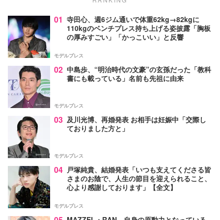
01
寺田心、週6ジム通いで体重62kg→82kgに
110kgのベンチプレス持ち上げる姿披露「胸板
の厚みすごい」「かっこいい」と反響
モデルプレス
02
中島歩、“明治時代の文豪”の玄孫だった「教科
書にも載っている」名前も先祖に由来
モデルプレス
03
及川光博、再婚発表 お相手は妊娠中「交際し
ておりました方と」
モデルプレス
04
戸塚純貴、結婚発表「いつも支えてくださる皆
さまのお陰で、人生の節目を迎えられること、
心より感謝しております」【全文】
モデルプレス
05
MAZZEL・RAN、自身の原動力となっている