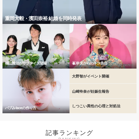
重岡大毅・濱田崇裕 結婚を同時発表
福山雅治がサプライズ登場
峯岸 夫からのキス告白
大野智がイベント開催
山崎怜奈が妊娠生報告
しつこい異性の心理と対処法
バブみfaceの作り方
記事ランキング
RANKING