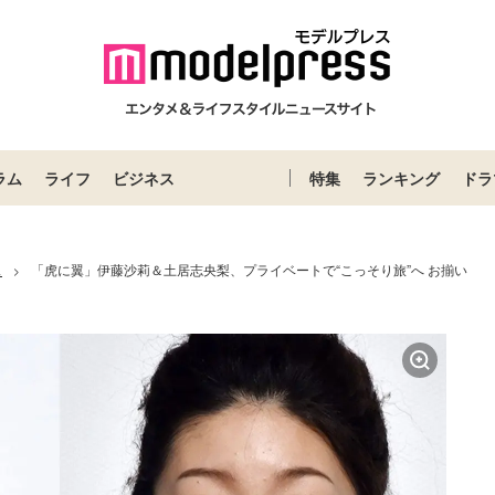
ラム
ライフ
ビジネス
特集
ランキング
ドラ
ス
「虎に翼」伊藤沙莉＆土居志央梨、プライベートで“こっそり旅”へ お揃い
>