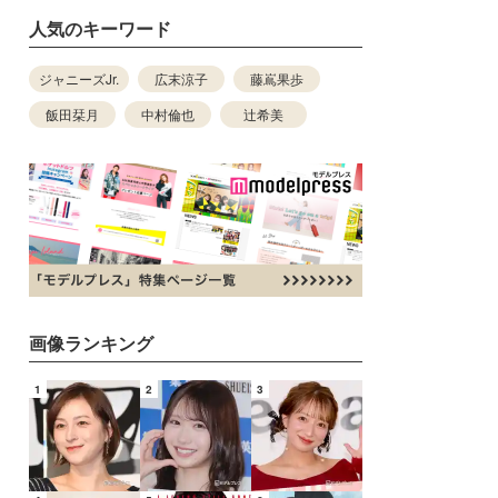
人気のキーワード
ジャニーズJr.
広末涼子
藤嶌果歩
飯田栞月
中村倫也
辻希美
画像ランキング
1
2
3