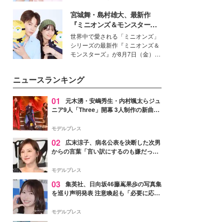
女性たちのヘアケア事情を紹介し
イベートでも仲良しで旅行好きな
ます。
宮城舞・島村雄大、最新作
モデル・愛甲ひかりさんと橋下美
好さんを迎えて本音で女子会トー
『ミニオンズ＆モンスター
ク。猛暑のお出かけを快適に過ご
ズ』の魅力熱弁 ハチャメチャ
世界中で愛される「ミニオンズ」
すヒントや、2人が感動した夏の
だけじゃない“友情と絆”に感
シリーズの最新作『ミニオンズ＆
生理の新常識にも迫りました。
動
モンスターズ』が8月7日（金）に
公開。モデルプレスでは、“大のミ
ニオン好き”という共通点を持つモ
ニュースランキング
デルの宮城舞と島村雄大の特別対
談をお届け！それぞれの視点か
ら、今作ならではの魅力や予想外
01
元木湧・安嶋秀生・内村颯太らジュ
の感動をもたらす奥深いストーリ
ニア9人「Three」開幕 3人制作の新曲＆
ーについて熱く語り合ってもらっ
手描きセットに込めた想い「もっと前に
た。
進んで夢を掴みたい」【ゲネプロレポ】
モデルプレス
02
広末涼子、病名公表を決断した次男
からの言葉「言い訳にするのも嫌だっ
た」「言うべきか迷った」
モデルプレス
03
集英社、日向坂46藤嶌果歩の写真集
を巡り声明発表 注意喚起も「必要に応じ
て法的措置を含む対応を検討」
モデルプレス