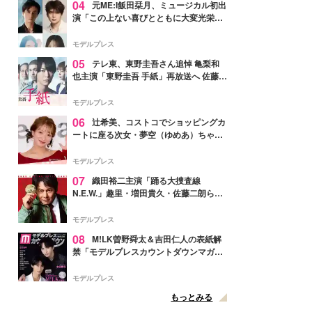
04
元ME:I飯田栞月、ミュージカル初出
演「この上ない喜びとともに大変光栄」
4年ぶり上演「ファントム」城田優らキ
ャスト発表
モデルプレス
05
テレ東、東野圭吾さん追悼 亀梨和
也主演「東野圭吾 手紙」再放送へ 佐藤隆
太・本田翼・中村倫也ら出演
モデルプレス
06
辻希美、コストコでショッピングカ
ートに座る次女・夢空（ゆめあ）ちゃん
の姿公開「乗りこなしてる感じが可愛す
ぎ」「成長を感じる」の声
モデルプレス
07
織田裕二主演「踊る大捜査線
N.E.W.」趣里・増田貴久・佐藤二朗ら新
メンバー紹介映像解禁 各キャラクター象
徴する“謎のキーワード”も
モデルプレス
08
M!LK曽野舜太＆吉田仁人の表紙解
禁「モデルプレスカウントダウンマガジ
ン」巻頭に登場
モデルプレス
もっとみる