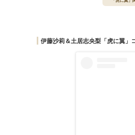
「虎に翼」
伊藤沙莉＆土居志央梨「虎に翼」