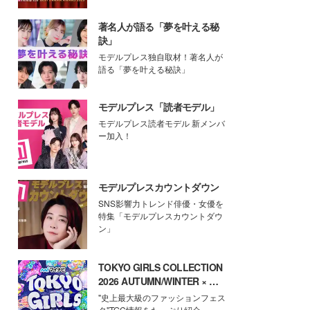
著名人が語る「夢を叶える秘
訣」
モデルプレス独自取材！著名人が
語る「夢を叶える秘訣」
モデルプレス「読者モデル」
モデルプレス読者モデル 新メンバ
ー加入！
モデルプレスカウントダウン
SNS影響力トレンド俳優・女優を
特集「モデルプレスカウントダウ
ン」
TOKYO GIRLS COLLECTION
2026 AUTUMN/WINTER × モ
デルプレス
"史上最大級のファッションフェス
タ"TGC情報をたっぷり紹介