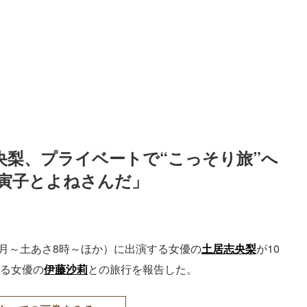
梨、プライベートで“こっそり旅”へ 
寅子とよねさんだ」
週月～土あさ8時～ほか）に出演する女優の
土居志央梨
が10
める女優の
伊藤沙莉
との旅行を報告した。