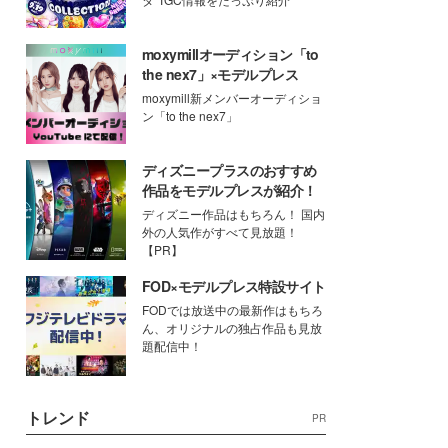
moxymillオーディション「to
the nex7」×モデルプレス
moxymill新メンバーオーディショ
ン「to the nex7」
ディズニープラスのおすすめ
作品をモデルプレスが紹介！
ディズニー作品はもちろん！ 国内
外の人気作がすべて見放題！
【PR】
FOD×モデルプレス特設サイト
FODでは放送中の最新作はもちろ
ん、オリジナルの独占作品も見放
題配信中！
トレンド
PR