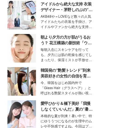
アイドルから絶大な支持 衣装
デザイナー・茅野しのぶの“可
愛い”を作る美学＜「シチズン
AKB48や＝LOVEなど数々の人気
クロスシー」インタビュー＞
アイドルたちの衣装を手掛け、ア
イドルやファンから絶大な支持を
得る、株式会社オサレカンパニー
朝より夕方の方が肌がうるお
取締役兼クリエイティブディレク
ター・茅野しのぶ。一人ひとりの
う？ 花王構築の新技術「ウォ
個性に寄り添い、魅力を引き出す
ーターキャプチャリングスキ
毎朝入念にスキンケアを行って
衣装作りは、多くの女性たちに勇
ン（捕水肌）」がスキンケア
も、夕方には肌の乾燥を感じてし
気と自信を与え続けている。
の常識を変える予感
まったり、保湿ミストが手放せな
いという読者も多いのでは？そん
韓国発の“艶髪トレンド”到来
な美容の常識を大きく変える可能
性を秘めた、革新的な「Water
美容好きの女性の自信を育む
Capturing Skin（ウォーターキャ
「ヘアケア事情」って？
今、韓国をはじめ国内外で
プチャリングスキン：捕水肌）」
「Glass Hair（グラスヘア）」と
技術を、花王が構築した。
呼ばれる艶髪スタイルが熱い視線
を集めています。メイクやファッ
愛甲ひかり＆橋下美好「我慢
ションの完成度を高めるベースと
して、“髪そのものの美しさ”に改
しなくていいんだ」夏の“暑さ
めて注目する人が増えている様
対策”の新しい選択肢とは？
本格的な夏が到来！暑い中で、特
子。今回は、そんな憧れの艶やか
にゆううつになるのが生理中のム
な髪を日常で叶える、美容好きの
レや不快感ですよね。今回はプラ