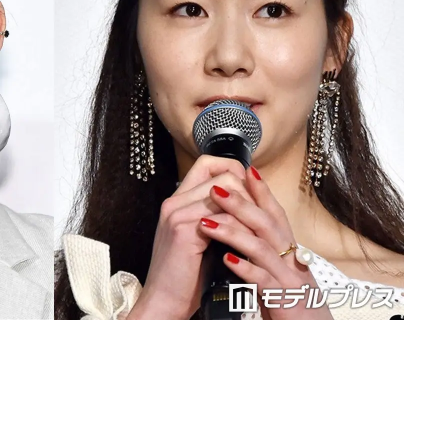
Loaded
:
87.03%