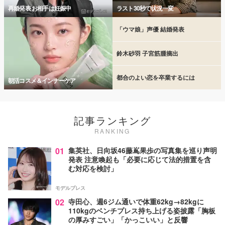
再婚発表 お相手は妊娠中
ラスト30秒で状況一変
「ウマ娘」声優 結婚発表
鈴木砂羽 子宮筋腫摘出
都合のよい恋を卒業するには
朝活コスメ＆インナーケア
記事ランキング
RANKING
01
集英社、日向坂46藤嶌果歩の写真集を巡り声明
発表 注意喚起も「必要に応じて法的措置を含
む対応を検討」
モデルプレス
02
寺田心、週6ジム通いで体重62kg→82kgに
110kgのベンチプレス持ち上げる姿披露「胸板
の厚みすごい」「かっこいい」と反響