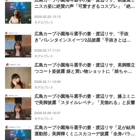
ニスカ姿に絶賛の声「可愛すぎるコスプレ」「絶世
の美女」
2026.02.25 13:13
モデルプレス
広島カープ小園海斗選手の妻・渡辺リサ、“手抜
き”バレンタインスイーツ2品披露「手抜きとは思
えないクオリティ」「小園選手羨ましい」の声
2026.02.17 11:21
モデルプレス
広島カープ小園海斗選手の妻・渡辺リサ、美脚際立
つコート姿披露 娘と買い物ショットに「娘ちゃん
可愛い」「レベチな美しさ」の声
2026.02.11 13:09
モデルプレス
広島カープ小園海斗選手の妻・渡辺リサ、膝上ミニ
で美脚披露「スタイルレベチ」「見惚れる」と反響
2026.02.06 16:47
モデルプレス
広島カープ小園海斗選手の妻・渡辺リサ「足が結局
運動部」美脚輝くミニスカコーデ披露「全身バラン
スが神」「健康的で美しい」と反響