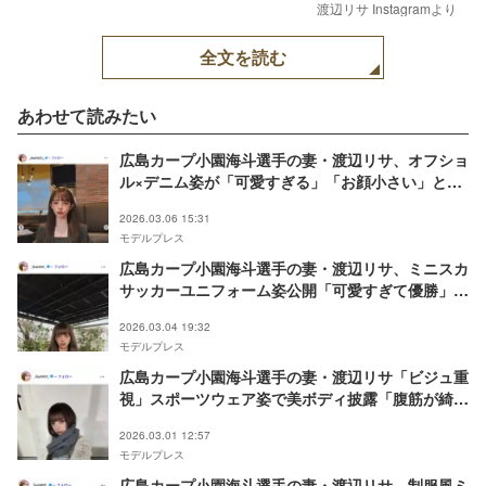
渡辺リサ Instagramより
全文を読む
あわせて読みたい
広島カープ小園海斗選手の妻・渡辺リサ、オフショ
ル×デニム姿が「可愛すぎる」「お顔小さい」と話
題に
2026.03.06 15:31
モデルプレス
広島カープ小園海斗選手の妻・渡辺リサ、ミニスカ
サッカーユニフォーム姿公開「可愛すぎて優勝」
「スタイル良すぎる」と反響
2026.03.04 19:32
モデルプレス
広島カープ小園海斗選手の妻・渡辺リサ「ビジュ重
視」スポーツウェア姿で美ボディ披露「腹筋が綺
麗」
2026.03.01 12:57
モデルプレス
広島カープ小園海斗選手の妻・渡辺リサ、制服風ミ