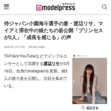
侍ジャパン小園海斗選手の妻・渡辺リサ、マ
イアミ滞在中の娘たちの姿公開「プリンセス
が2人」「成長を感じる」の声
2026.03.16 17:53
736,649
views
TikTokやYouTubeなどでインフルエ
ンサーとして活躍する
渡辺リサ
が3月
16日、自身のInstagramを更新。娘2
人の後ろ姿を公開し、注目を集めて
いる。
拡大する