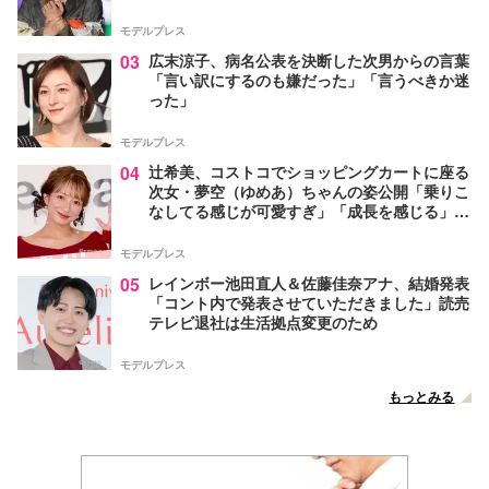
モデルプレス
03
広末涼子、病名公表を決断した次男からの言葉
「言い訳にするのも嫌だった」「言うべきか迷
った」
モデルプレス
04
辻希美、コストコでショッピングカートに座る
次女・夢空（ゆめあ）ちゃんの姿公開「乗りこ
なしてる感じが可愛すぎ」「成長を感じる」の
声
モデルプレス
05
レインボー池田直人＆佐藤佳奈アナ、結婚発表
「コント内で発表させていただきました」読売
テレビ退社は生活拠点変更のため
モデルプレス
もっとみる