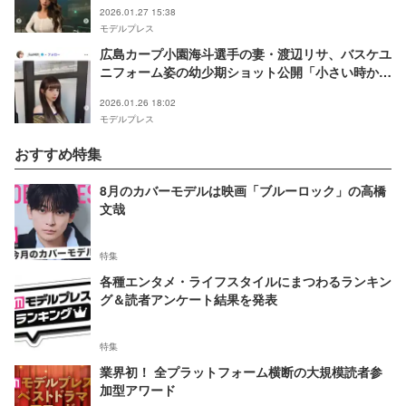
2026.01.27 15:38
モデルプレス
広島カープ小園海斗選手の妻・渡辺リサ、バスケユ
ニフォーム姿の幼少期ショット公開「小さい時から
可愛すぎる」「面影ある」と反響
2026.01.26 18:02
モデルプレス
おすすめ特集
8月のカバーモデルは映画「ブルーロック」の高橋
文哉
特集
各種エンタメ・ライフスタイルにまつわるランキン
グ＆読者アンケート結果を発表
特集
業界初！ 全プラットフォーム横断の大規模読者参
加型アワード