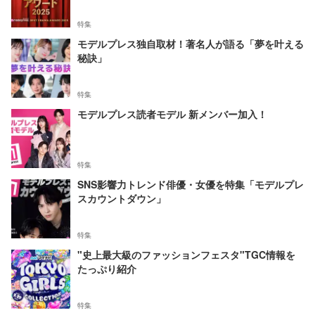
特集
モデルプレス独自取材！著名人が語る「夢を叶える
秘訣」
特集
モデルプレス読者モデル 新メンバー加入！
特集
SNS影響力トレンド俳優・女優を特集「モデルプレ
スカウントダウン」
特集
"史上最大級のファッションフェスタ"TGC情報を
たっぷり紹介
特集