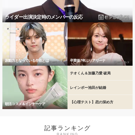
ライダー出演決定時のメンバーの反応
原動力となっている存在とは
卒業後7年ぶりアリーナ
テオくん＆加藤乃愛 破局
レインボー池田が結婚
【心理テスト】恋の深め方
朝活コスメ＆インナーケア
記事ランキング
RANKING