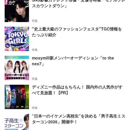
スカウントダウン」
特集
"史上最大級のファッションフェスタ"TGC情報を
たっぷり紹介
特集
moxymill新メンバーオーディション「to the
nex7」
特集
ディズニー作品はもちろん！ 国内外の人気作がす
べて見放題！【PR】
特集
“日本一のイケメン高校生”を決める「男子高生ミス
ターコン2026」開催中！