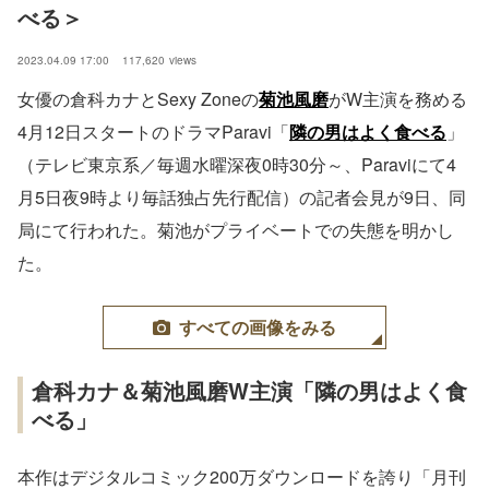
べる＞
2023.04.09 17:00
117,620
views
女優の倉科カナとSexy Zoneの
菊池風磨
がW主演を務める
4月12日スタートのドラマParavi「
隣の男はよく食べる
」
（テレビ東京系／毎週水曜深夜0時30分～、Paraviにて4
月5日夜9時より毎話独占先行配信）の記者会見が9日、同
局にて行われた。菊池がプライベートでの失態を明かし
た。
すべての画像をみる
倉科カナ＆菊池風磨W主演「隣の男はよく食
べる」
本作はデジタルコミック200万ダウンロードを誇り「月刊