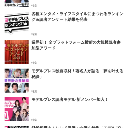
特集
各種エンタメ・ライフスタイルにまつわるランキン
グ＆読者アンケート結果を発表
特集
業界初！ 全プラットフォーム横断の大規模読者参
加型アワード
特集
モデルプレス独自取材！著名人が語る「夢を叶える
秘訣」
特集
モデルプレス読者モデル 新メンバー加入！
特集
SNS影響力トレンド俳優・女優を特集「モデルプレ