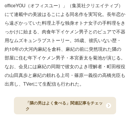
officeYOU（オフィスユー）」（集英社クリエイティブ）
にて連載中の美波はるこによる同名作を実写化。長年恋か
ら遠ざかっていた料理上手な独身オトナ女子の手料理をき
っかけに始まる、肉食年下イケメン男子とのピュアで不器
用なムズキュンラブストーリー。35歳、彼氏いない歴・
約10年の大河内麻紀を倉科、麻紀の前に突然現れた隣の
部屋に住む年下イケメン男子・本宮蒼太を菊池が演じる。
なお、会見には麻紀の同期で彼女のよき理解者・町田桜役
の山田真歩と麻紀の頼れる上司・篠原一義役の高橋光臣も
出席し、TVerにて生配信も行われた。
「隣の男はよく食べる」関連記事をチェッ
ク