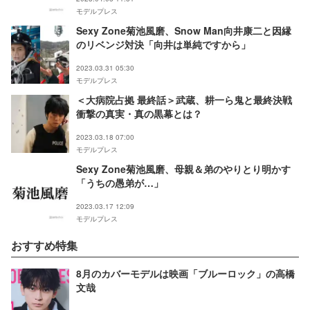
モデルプレス
Sexy Zone菊池風磨、Snow Man向井康二と因縁
のリベンジ対決「向井は単純ですから」
2023.03.31 05:30
モデルプレス
＜大病院占拠 最終話＞武蔵、耕一ら鬼と最終決戦
衝撃の真実・真の黒幕とは？
2023.03.18 07:00
モデルプレス
Sexy Zone菊池風磨、母親＆弟のやりとり明かす
「うちの愚弟が…」
2023.03.17 12:09
モデルプレス
おすすめ特集
8月のカバーモデルは映画「ブルーロック」の高橋
文哉