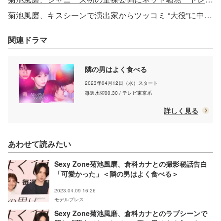
菊池風磨、キスシーンで演出家からツッコミ “大役”に中島健人が「興奮」
関連ドラマ
隣の男はよく食べる
2023年04月12日（水）スタート
毎週水曜00:30 / テレビ東京系
詳しく見る
あわせて読みたい
Sexy Zone菊池風磨、倉科カナとの撮影秘話告白
「可愛かった」＜隣の男はよく食べる＞
2023.04.09 16:26
モデルプレス
Sexy Zone菊池風磨、倉科カナとのラブシーンで