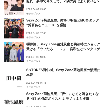
照れ「夢中でキスして」＜隣の男はよく食べる＞
2023.04.09 15:30
モデルプレス
Sexy Zone菊池風磨、霜降り明星とMC再タッグ
“賛否あるニュース”を議論
2023.04.09 07:00
モデルプレス
櫻井翔、Sexy Zone菊池風磨と共演時にショック
受ける「ウソだろ…！？」二宮和也とシンクロゲー
ムも
2023.04.08 18:00
モデルプレス
SixTONES田中樹、Sexy Zone菊池風磨の活躍に
本音
2023.04.06 16:15
モデルプレス
Sexy Zone菊池風磨、“夜中になると聴きたくな
る”憧れの低音ボイスとは モノマネも披露
2023.04.05 11:51