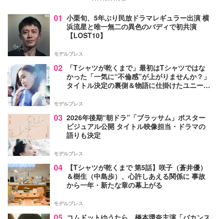
01
小栗旬、5年ぶり民放ドラマレギュラー出演 横
浜流星と唯一無二の異色のバディで初共演
【LOST10】
モデルプレス
02
「Tシャツが乾くまで」最初はTシャツではな
かった「一気に“不倫感”が上がりませんか？」
タイトル決定の裏側＆物語に仕掛けたユニーク
な視点【脚本家・生方美久氏インタビュー】
モデルプレス
03
2026年後期“朝ドラ”「ブラッサム」ポスター
ビジュアル公開 タイトル映像担当・ドラマの
語りも決定
モデルプレス
04
【Tシャツが乾くまで 第5話】咲子（蒼井優）
＆樹生（中島歩）、心許しあえる関係に 事故
から一年・新たな章の幕上がる
モデルプレス
05
コムドットゆうたら、橋本環奈主演「バカンス