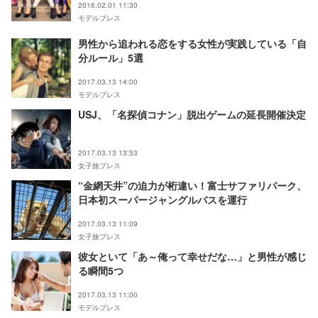
2016.02.01 11:30
モデルプレス
男性から追われる恋をする女性が実践している「自
分ルール」5選
2017.03.13 14:00
モデルプレス
USJ、「名探偵コナン」脱出ゲームの延長開催決定
2017.03.13 13:53
女子旅プレス
“金網天井”の迫力が桁違い！富士サファリパーク、
日本初スーパージャングルバスを運行
2017.03.13 11:09
女子旅プレス
彼女といて「あ～俺って幸せだな…」と男性が感じ
る瞬間5つ
2017.03.13 11:00
モデルプレス