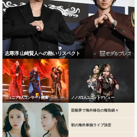
志尊淳 山崎賢人への熱いリスペクト
ジュニア9人コンサート開幕
ノノガ2人ユニットデビュー
芸能界で海外移住の報告続々
初の海外単独ライブ決定