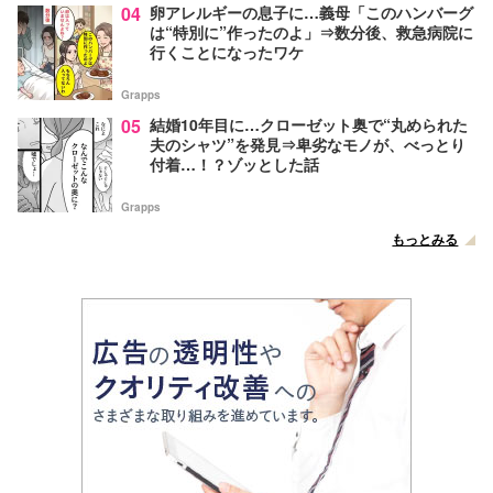
04
卵アレルギーの息子に…義母「このハンバーグ
は“特別に”作ったのよ」⇒数分後、救急病院に
行くことになったワケ
Grapps
05
結婚10年目に…クローゼット奥で“丸められた
夫のシャツ”を発見⇒卑劣なモノが、べっとり
付着…！？ゾッとした話
Grapps
もっとみる