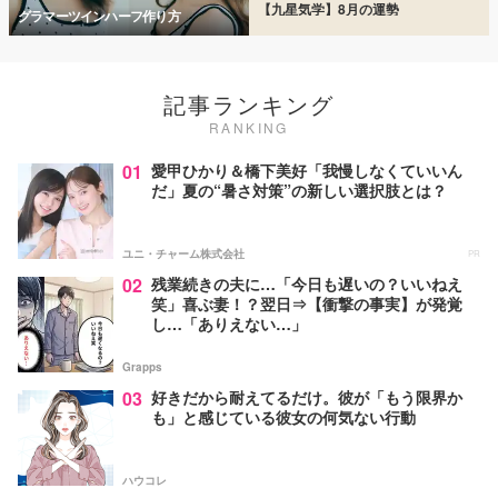
【九星気学】8月の運勢
グラマーツインハーフ作り方
記事ランキング
RANKING
01
愛甲ひかり＆橋下美好「我慢しなくていいん
だ」夏の“暑さ対策”の新しい選択肢とは？
ユニ・チャーム株式会社
PR
02
残業続きの夫に…「今日も遅いの？いいねえ
笑」喜ぶ妻！？翌日⇒【衝撃の事実】が発覚
し…「ありえない…」
Grapps
03
好きだから耐えてるだけ。彼が「もう限界か
も」と感じている彼女の何気ない行動
ハウコレ