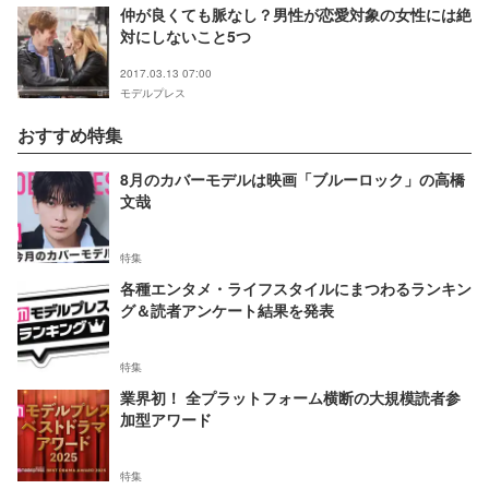
仲が良くても脈なし？男性が恋愛対象の女性には絶
対にしないこと5つ
2017.03.13 07:00
モデルプレス
おすすめ特集
8月のカバーモデルは映画「ブルーロック」の高橋
文哉
特集
各種エンタメ・ライフスタイルにまつわるランキン
グ＆読者アンケート結果を発表
特集
業界初！ 全プラットフォーム横断の大規模読者参
加型アワード
特集