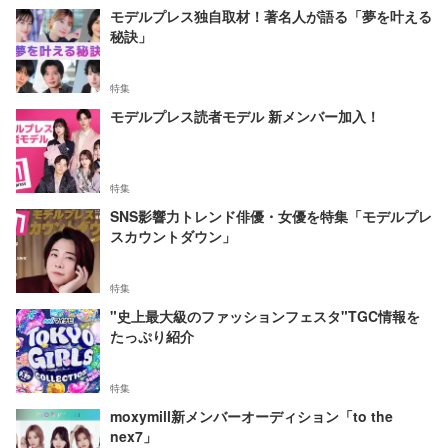
モデルプレス独自取材！著名人が語る「夢を叶える
秘訣」
特集
モデルプレス読者モデル 新メンバー加入！
特集
SNS影響力トレンド俳優・女優を特集「モデルプレ
スカウントダウン」
特集
"史上最大級のファッションフェスタ"TGC情報を
たっぷり紹介
特集
moxymill新メンバーオーディション「to the
nex7」