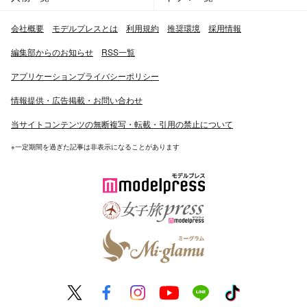
『SWALLOWS BASEBALL L!VE』（フジテレビ739）に
会社概要
モデルプレスとは
利用規約
推奨環境
採用情報
女子マネージャーとしてレギュラー出演。2006年には、
古田敦也選手兼任監督（当時）公認女子マネージャーに任
編集部からのお知らせ
RSS一覧
命される。
アプリケーションプライバシーポリシー
2005年11月16日、『風のゆくえ/ちいさなせかい』でCD
デビュー
情報提供・広告掲載・お問い合わせ
2006年1月、テレビ東京『2ndハウス』でドラマ初主演。
当サイトコンテンツの無断複写・転載・引用の禁止について
2006年、いばらき大使に任命され、同年1月「漫遊いばら
き観光キャンペーン推進協議会」のテレビCMでキャンペ
※一定期間を過ぎた記事は非表示になることがあります
ーンガールを務める。
2008年12月、地元鉾田市から初代「鉾田大使」に任命さ
れる。
2008年10月、『水戸黄門』第39部にレギュラー出演。11
月24日放送の第7話では由美かおると入浴シーンを演じ
た。
2009年3月、コアリズムの『典型的日本人体型脱出プロジ
ェクト磯山くびれ大作戦!』に挑戦する。2009年5月、挑
戦開始57日目で目標の部分やせ合計マイナス30センチを