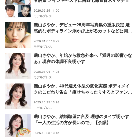
2026.06.25 11:00
モデルプレス
磯山さやか、デビュー25周年写真集の重版決定 魅
惑的なボディライン浮かび上がるカットなど公開
【余韻】
2026.01.07 18:29
モデルプレス
磯山さやか、年始から救急外来へ「満月の影響かな
ぁ」現在の体調不良明かす
2026.01.04 14:05
モデルプレス
磯山さやか、40代迎え体型の変化実感 ボディメイ
クのこだわり告白「痩せちゃったりするとファンの
方に叱られたり」【余韻】
2025.10.25 13:28
モデルプレス
磯山さやか、結婚願望に言及 理想のタイプ明かす
「一人の生活の方が長いので」【余韻】
2025.10.25 13:15