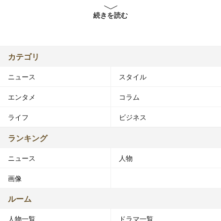
ブラのサイズ：F
続きを読む
靴のサイズ：23.5 cm
デビュー：2000年10月22日
茨城県立鉾田第二高等学校卒業。ホリエージェンシー所
カテゴリ
属。
ニュース
スタイル
■来歴
エンタメ
コラム
高校2年のときにオーディション雑誌の募集案内を見て、
ライフ
ビジネス
部活を1日だけ休ませてもらい、東京見物を兼ねて軽い気
持ちでホリプロスカウトキャラバンを受けたが、2次審査
ランキング
で落ちてしまう。帰ろうと思っていた矢先、審査員の一人
ニュース
人物
であったホリエージェンシーの社員に『うちのオーディシ
ョンを受けてみない?』とスカウトされ、2度目のオーデ
画像
ィションで合格し、2001年に芸能界デビューする[1]。
2003年頃から12球団対抗の正月特番、キャンプ取材、中
ルーム
畑清との対談など、野球関連の仕事が増え始める。
人物一覧
ドラマ一覧
2005年、高校の野球部マネージャーの経験を生かし、