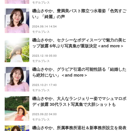
モデルプレス
磯山さやか、豊満美バスト際立つ水着姿「色気すご
い」「綺麗」の声
2024.09.14 14:54
モデルプレス
磯山さやか、セクシーなボディスーツで魅力の美ヒ
ップ披露 6年ぶり写真集が重版決定＜and more＞
2023.12.18 05:00
モデルプレス
磯山さやか、グラビア引退の可能性語る「結婚した
ら絶対にない」＜and more＞
2023.10.21 17:40
モデルプレス
磯山さやか、大人なランジェリー姿でマシュマロボ
ディ披露 30代ラスト写真集で大胆ショットも
2023.09.22 04:00
モデルプレス
磯山さやか、所属事務所退社＆新事務所設立を発表