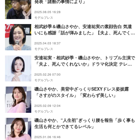
発表「諸般の事情により」
2025.08.05 16:28
モデルプレス
相武紗季＆磯山さやか、安達祐実の素顔告白 気遣
いにも感謝「話が弾みました」【夫よ、死んでくれ
ないか】
2025.04.03 18:37
モデルプレス
安達祐実・相武紗季・磯山さやか、トリプル主演で
「夫よ、死んでくれないか」ドラマ化決定 テレ
東“全夫が震える”シリーズ第3弾
2025.02.26 07:00
モデルプレス
磯山さやか、美背中ざっくりSEXYドレス姿披露
「さすがのスタイル」「変わらず美しい」
2025.02.09 12:04
モデルプレス
磯山さやか、“人生初”ぎっくり腰を報告「歩く事も
生活も何とかできてるレベル」
2025.01.06 16:46