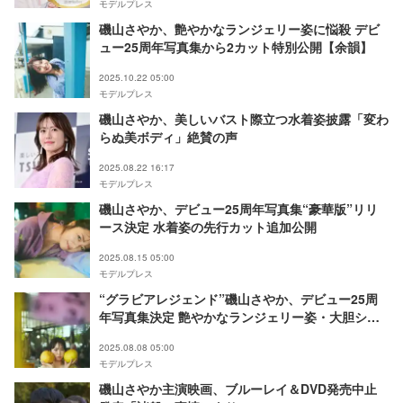
モデルプレス
磯山さやか、艶やかなランジェリー姿に悩殺 デビ
ュー25周年写真集から2カット特別公開【余韻】
2025.10.22 05:00
モデルプレス
磯山さやか、美しいバスト際立つ水着姿披露「変わ
らぬ美ボディ」絶賛の声
2025.08.22 16:17
モデルプレス
磯山さやか、デビュー25周年写真集“豪華版”リリ
ース決定 水着姿の先行カット追加公開
2025.08.15 05:00
モデルプレス
“グラビアレジェンド”磯山さやか、デビュー25周
年写真集決定 艶やかなランジェリー姿・大胆ショ
ットも
2025.08.08 05:00
モデルプレス
磯山さやか主演映画、ブルーレイ＆DVD発売中止