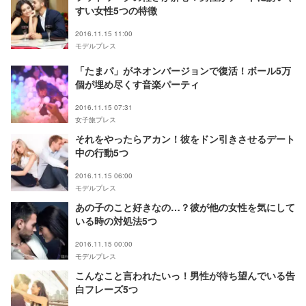
すい女性5つの特徴
2016.11.15 11:00
モデルプレス
「たまパ」がネオンバージョンで復活！ボール5万
個が埋め尽くす音楽パーティ
2016.11.15 07:31
女子旅プレス
それをやったらアカン！彼をドン引きさせるデート
中の行動5つ
2016.11.15 06:00
モデルプレス
あの子のこと好きなの…？彼が他の女性を気にして
いる時の対処法5つ
2016.11.15 00:00
モデルプレス
こんなこと言われたいっ！男性が待ち望んでいる告
白フレーズ5つ