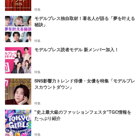
特集
モデルプレス独自取材！著名人が語る「夢を叶える
秘訣」
特集
モデルプレス読者モデル 新メンバー加入！
特集
SNS影響力トレンド俳優・女優を特集「モデルプレ
スカウントダウン」
特集
"史上最大級のファッションフェスタ"TGC情報を
たっぷり紹介
特集