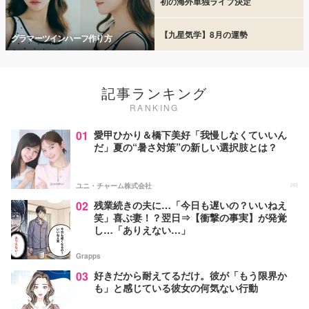
初の海外単独ライブ決定
【九星気学】8月の運勢
グラマーツインハーフ作り方
記事ランキング
RANKING
01
愛甲ひかり＆橋下美好「我慢しなくていいん
だ」夏の“暑さ対策”の新しい選択肢とは？
ユニ・チャーム株式会社
PR
02
残業続きの夫に…「今日も遅いの？いいねえ
笑」喜ぶ妻！？翌日⇒【衝撃の事実】が発覚
し…「ありえない…」
Grapps
03
好きだから耐えてるだけ。彼が「もう限界か
も」と感じている彼女の何気ない行動