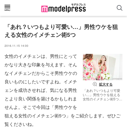
「あれ？いつもより可愛い…」男性ウケを狙
える女性のイメチェン術5つ
2016.11.15 14:00
女性のイメチェンは、男性にとって
かなり大きな印象を与えます。そん
なイメチェンだからこそ男性ウケの
良いものにしたいですよね。イメチ
拡大する
ェンを成功させれば、気になる男性
「あれ？いつもより可愛
い…」男性ウケを狙える
とより良い関係を築けるかもしれま
女性のイメチェン術5つ
（photo by iconogenic／
せんよ。そこで今回は「男性ウケを
Fotolia）
狙える女性のイメチェン術5つ」をご紹介します。ぜひご
覧くださいね。