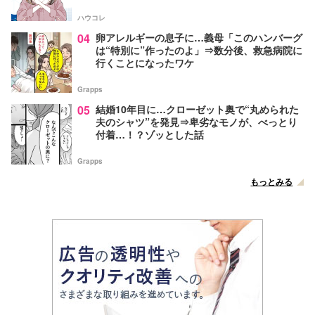
ハウコレ
04
卵アレルギーの息子に…義母「このハンバーグ
は“特別に”作ったのよ」⇒数分後、救急病院に
行くことになったワケ
Grapps
05
結婚10年目に…クローゼット奥で“丸められた
夫のシャツ”を発見⇒卑劣なモノが、べっとり
付着…！？ゾッとした話
Grapps
もっとみる