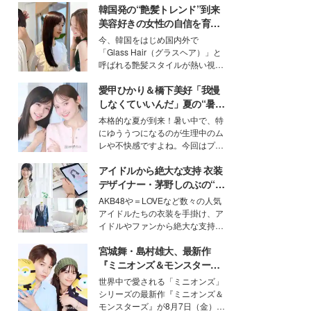
韓国発の“艶髪トレンド”到来
美容好きの女性の自信を育む
「ヘアケア事情」って？
今、韓国をはじめ国内外で
「Glass Hair（グラスヘア）」と
呼ばれる艶髪スタイルが熱い視線
を集めています。メイクやファッ
愛甲ひかり＆橋下美好「我慢
ションの完成度を高めるベースと
して、“髪そのものの美しさ”に改
しなくていいんだ」夏の“暑さ
めて注目する人が増えている様
対策”の新しい選択肢とは？
本格的な夏が到来！暑い中で、特
子。今回は、そんな憧れの艶やか
にゆううつになるのが生理中のム
な髪を日常で叶える、美容好きの
レや不快感ですよね。今回はプラ
女性たちのヘアケア事情を紹介し
イベートでも仲良しで旅行好きな
ます。
アイドルから絶大な支持 衣装
モデル・愛甲ひかりさんと橋下美
好さんを迎えて本音で女子会トー
デザイナー・茅野しのぶの“可
ク。猛暑のお出かけを快適に過ご
愛い”を作る美学＜「シチズン
AKB48や＝LOVEなど数々の人気
すヒントや、2人が感動した夏の
クロスシー」インタビュー＞
アイドルたちの衣装を手掛け、ア
生理の新常識にも迫りました。
イドルやファンから絶大な支持を
得る、株式会社オサレカンパニー
宮城舞・島村雄大、最新作
取締役兼クリエイティブディレク
ター・茅野しのぶ。一人ひとりの
『ミニオンズ＆モンスター
個性に寄り添い、魅力を引き出す
ズ』の魅力熱弁 ハチャメチャ
世界中で愛される「ミニオンズ」
衣装作りは、多くの女性たちに勇
だけじゃない“友情と絆”に感
シリーズの最新作『ミニオンズ＆
気と自信を与え続けている。
動
モンスターズ』が8月7日（金）に