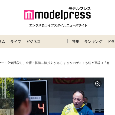
ラム
ライフ
ビジネス
特集
ランキング
ドラ
サー・空気階段ら、全裸・怪演…演技力が光る まさかのゲストも続々登場＜「有