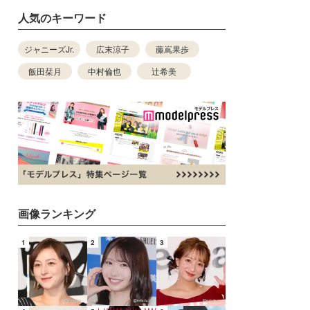
人気のキーワード
ジャニーズJr.
広末涼子
藤嶌果歩
飯田栞月
中村倫也
辻希美
画像ランキング
1
2
3