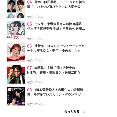
04
元ME:I飯田栞月、ミュージカル初出
演「この上ない喜びとともに大変光栄」
4年ぶり上演「ファントム」城田優らキ
ャスト発表
モデルプレス
05
テレ東、東野圭吾さん追悼 亀梨和
也主演「東野圭吾 手紙」再放送へ 佐藤隆
太・本田翼・中村倫也ら出演
モデルプレス
06
辻希美、コストコでショッピングカ
ートに座る次女・夢空（ゆめあ）ちゃん
の姿公開「乗りこなしてる感じが可愛す
ぎ」「成長を感じる」の声
モデルプレス
07
織田裕二主演「踊る大捜査線
N.E.W.」趣里・増田貴久・佐藤二朗ら新
メンバー紹介映像解禁 各キャラクター象
徴する“謎のキーワード”も
モデルプレス
08
M!LK曽野舜太＆吉田仁人の表紙解
禁「モデルプレスカウントダウンマガジ
ン」巻頭に登場
モデルプレス
もっとみる