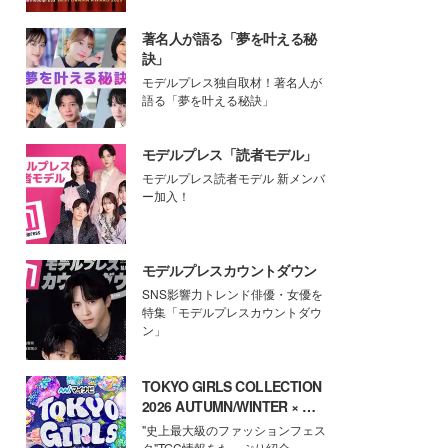
著名人が語る「夢を叶える秘
訣」
モデルプレス独自取材！著名人が
語る「夢を叶える秘訣」
モデルプレス「読者モデル」
モデルプレス読者モデル 新メンバ
ー加入！
モデルプレスカウントダウン
SNS影響力トレンド俳優・女優を
特集「モデルプレスカウントダウ
ン」
TOKYO GIRLS COLLECTION
2026 AUTUMN/WINTER × モ
デルプレス
"史上最大級のファッションフェス
タ"TGC情報をたっぷり紹介