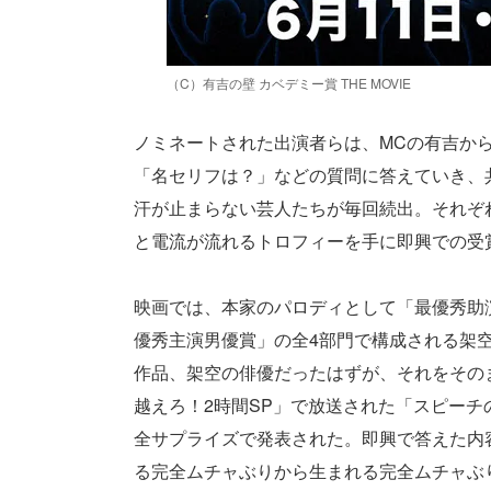
（C）有吉の壁 カベデミー賞 THE MOVIE
ノミネートされた出演者らは、MCの有吉か
「名セリフは？」などの質問に答えていき、
汗が止まらない芸人たちが毎回続出。それぞ
と電流が流れるトロフィーを手に即興での受
映画では、本家のパロディとして「最優秀助
優秀主演男優賞」の全4部門で構成される架
作品、架空の俳優だったはずが、それをそのま
越えろ！2時間SP」で放送された「スピーチ
全サプライズで発表された。即興で答えた内
る完全ムチャぶりから生まれる完全ムチャぶ