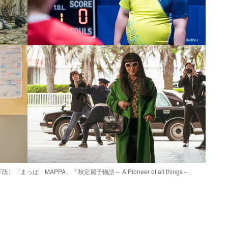
 MAPPA」「秋定麗子物語～ A Pioneer of all things～」
Loaded
:
87.03%