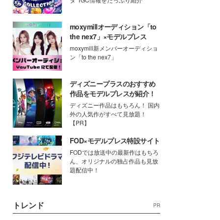
moxymillオーディション「to
the nex7」×モデルプレス
moxymill新メンバーオーディショ
ン「to the nex7」
ディズニープラスのおすすめ
作品をモデルプレスが紹介！
ディズニー作品はもちろん！ 国内
外の人気作がすべて見放題！
【PR】
FOD×モデルプレス特設サイト
FODでは放送中の最新作はもちろ
ん、オリジナルの独占作品も見放
題配信中！
トレンド
PR