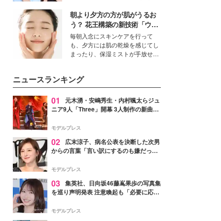
公開。モデルプレスでは、“大のミ
朝より夕方の方が肌がうるお
ニオン好き”という共通点を持つモ
デルの宮城舞と島村雄大の特別対
う？ 花王構築の新技術「ウォ
談をお届け！それぞれの視点か
ーターキャプチャリングスキ
毎朝入念にスキンケアを行って
ら、今作ならではの魅力や予想外
ン（捕水肌）」がスキンケア
も、夕方には肌の乾燥を感じてし
の感動をもたらす奥深いストーリ
の常識を変える予感
まったり、保湿ミストが手放せな
ーについて熱く語り合ってもらっ
いという読者も多いのでは？そん
た。
な美容の常識を大きく変える可能
ニュースランキング
性を秘めた、革新的な「Water
Capturing Skin（ウォーターキャ
プチャリングスキン：捕水肌）」
01
元木湧・安嶋秀生・内村颯太らジュ
技術を、花王が構築した。
ニア9人「Three」開幕 3人制作の新曲＆
手描きセットに込めた想い「もっと前に
進んで夢を掴みたい」【ゲネプロレポ】
モデルプレス
02
広末涼子、病名公表を決断した次男
からの言葉「言い訳にするのも嫌だっ
た」「言うべきか迷った」
モデルプレス
03
集英社、日向坂46藤嶌果歩の写真集
を巡り声明発表 注意喚起も「必要に応じ
て法的措置を含む対応を検討」
モデルプレス