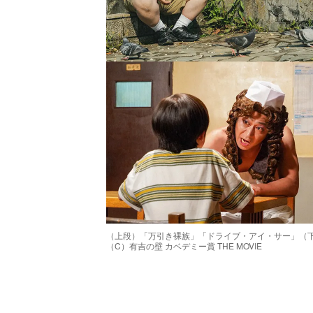
（上段）「万引き裸族」「ドライブ・アイ・サー」（下段）「まっぱ
（C）有吉の壁 カベデミー賞 THE MOVIE
/
Unmute