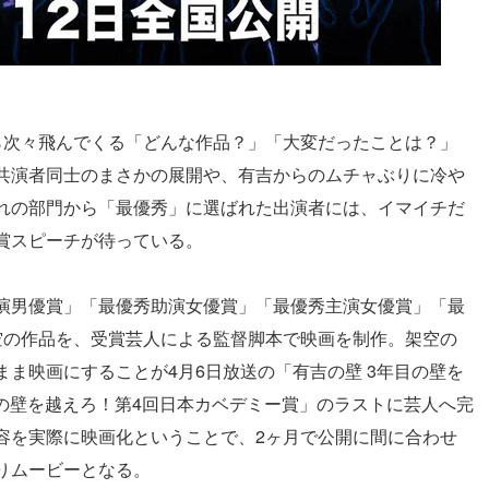
ら次々飛んでくる「どんな作品？」「大変だったことは？」
共演者同士のまさかの展開や、有吉からのムチャぶりに冷や
れの部門から「最優秀」に選ばれた出演者には、イマイチだ
賞スピーチが待っている。
演男優賞」「最優秀助演女優賞」「最優秀主演女優賞」「最
空の作品を、受賞芸人による監督脚本で映画を制作。架空の
ま映画にすることが4月6日放送の「有吉の壁 3年目の壁を
の壁を越えろ！第4回日本カベデミー賞」のラストに芸人へ完
容を実際に映画化ということで、2ヶ月で公開に間に合わせ
りムービーとなる。