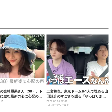
の宮崎麗果さん（38）、ト
二宮和也、東京ドームを1人で埋める山
に励む最新の姿に心配の声
田涼介のすごさを語る「やっぱりあい
」「なんだか痛々しい…」
つはエース」
:15
2026.08.06 22:00
らいばーずワールド