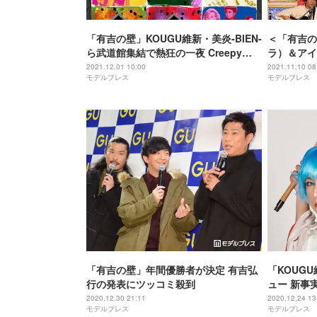
「有吉の壁」KOUGU維新・美炎-BIEN-
＜「有吉の壁
ら武道館集結で熱狂の一夜 Creepy
ラ）＆アイ
Nutsもサプライズ参戦＜「Break
ュー＞武道
2021.12.01 10:00
2021.11.10 08
モデルプレス
モデルプレス
Artist Live’21 BUDOKAN」ライブレ
ルは？「有
ポ＞
「有吉の壁」年間優勝者が決定 有吉弘
「KOUGU
行の発表にツッコミ殺到
ュー 新事
件も…「一
2020.12.30 21:11
2020.12.24 13
モデルプレス
モデルプレス
の関係も語