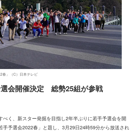
2春」（C）日本テレビ
選会開催決定　総勢25組が参戦
Loaded
:
87.03%
すべく、新スター発掘を目指し2年半ぶりに若手予選会を開
予選会2022春」と題し、3月29日24時59分から放送され