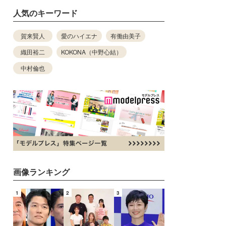
人気のキーワード
賀来賢人
愛のハイエナ
有働由美子
織田裕二
KOKONA（中野心結）
中村倫也
画像ランキング
1
2
3