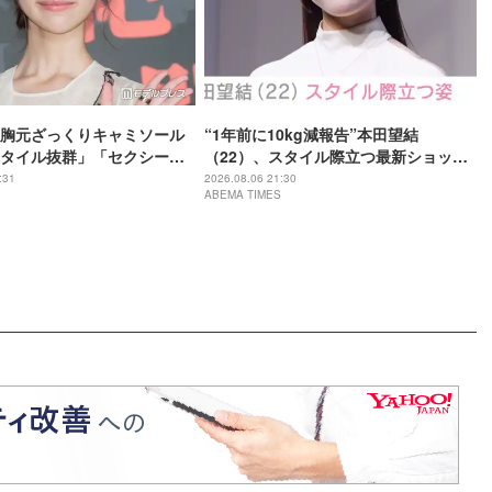
胸元ざっくりキャミソール
“1年前に10kg減報告”本田望結
タイル抜群」「セクシーす
（22）、スタイル際立つ最新ショット
題
に反響「痩せた？」「ミトちゃんに似
:31
2026.08.06 21:30
ABEMA TIMES
てきた」