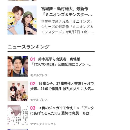
を集めています。メイクやファッ
宮城舞・島村雄大、最新作
ションの完成度を高めるベースと
して、“髪そのものの美しさ”に改
『ミニオンズ＆モンスター
めて注目する人が増えている様
ズ』の魅力熱弁 ハチャメチャ
世界中で愛される「ミニオンズ」
子。今回は、そんな憧れの艶やか
だけじゃない“友情と絆”に感
シリーズの最新作『ミニオンズ＆
な髪を日常で叶える、美容好きの
動
モンスターズ』が8月7日（金）に
女性たちのヘアケア事情を紹介し
公開。モデルプレスでは、“大のミ
ます。
ニオン好き”という共通点を持つモ
ニュースランキング
デルの宮城舞と島村雄大の特別対
談をお届け！それぞれの視点か
ら、今作ならではの魅力や予想外
01
鈴木亮平ら出演者、劇場版
の感動をもたらす奥深いストーリ
「TOKYO MER」公開延期にコメント
ーについて熱く語り合ってもらっ
「現実のヒーローたちにチームMERから
た。
最大の敬意とエールを」
モデルプレス
02
15歳女子、27歳男性と交際1ヶ月で
妊娠…36歳で孫誕生 波乱の人生に人気タ
レント思わずツッコミ「だいぶ危ねえ
よ！」
モデルプレス
03
＜俺のジャガイモ食え！＞「アンタ
にあげてるんだッ」恐怖で鳥肌…もはや
ストーカー？【第3話まんが】
ママスタ☆セレクト