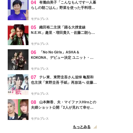
04
有働由美子「こんなもんです一人暮
らしの朝ごはん」野菜を使った手料理公
開「作ってみたい」「ヘルシーで美味し
そう」と反響
モデルプレス
05
織田裕二主演「踊る大捜査線
N.E.W.」趣里・増田貴久・佐藤二朗ら新
メンバー紹介映像解禁 各キャラクター象
徴する“謎のキーワード”も
モデルプレス
06
「No No Girls」ASHA＆
KOKONA、デビュー決定 ユニット・
TAKARAとしてセルフプロデュース楽曲
リリースへ
モデルプレス
07
テレ東、東野圭吾さん追悼 亀梨和
也主演「東野圭吾 手紙」再放送へ 佐藤隆
太・本田翼・中村倫也ら出演
モデルプレス
08
山本舞香、夫・マイファスHiroとの
夫婦ショット公開「2人が見れて幸せ」
「仲の良さが伝わってくる」と反響
モデルプレス
もっとみる