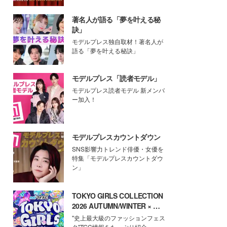
著名人が語る「夢を叶える秘
訣」
モデルプレス独自取材！著名人が
語る「夢を叶える秘訣」
モデルプレス「読者モデル」
モデルプレス読者モデル 新メンバ
ー加入！
モデルプレスカウントダウン
SNS影響力トレンド俳優・女優を
特集「モデルプレスカウントダウ
ン」
TOKYO GIRLS COLLECTION
2026 AUTUMN/WINTER × モ
デルプレス
"史上最大級のファッションフェス
タ"TGC情報をたっぷり紹介