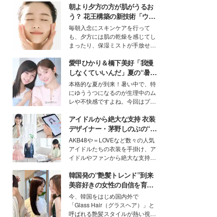
朝より夕方の方が肌がうるお
う？ 花王構築の新技術「ウォ
ーターキャプチャリングスキ
毎朝入念にスキンケアを行って
ン（捕水肌）」がスキンケア
も、夕方には肌の乾燥を感じてし
の常識を変える予感
まったり、保湿ミストが手放せな
いという読者も多いのでは？そん
愛甲ひかり＆橋下美好「我慢
な美容の常識を大きく変える可能
性を秘めた、革新的な「Water
しなくていいんだ」夏の“暑さ
Capturing Skin（ウォーターキャ
対策”の新しい選択肢とは？
本格的な夏が到来！暑い中で、特
プチャリングスキン：捕水肌）」
にゆううつになるのが生理中のム
技術を、花王が構築した。
レや不快感ですよね。今回はプラ
イベートでも仲良しで旅行好きな
アイドルから絶大な支持 衣装
モデル・愛甲ひかりさんと橋下美
好さんを迎えて本音で女子会トー
デザイナー・茅野しのぶの“可
ク。猛暑のお出かけを快適に過ご
愛い”を作る美学＜「シチズン
AKB48や＝LOVEなど数々の人気
すヒントや、2人が感動した夏の
クロスシー」インタビュー＞
アイドルたちの衣装を手掛け、ア
生理の新常識にも迫りました。
イドルやファンから絶大な支持を
得る、株式会社オサレカンパニー
韓国発の“艶髪トレンド”到来
取締役兼クリエイティブディレク
ター・茅野しのぶ。一人ひとりの
美容好きの女性の自信を育む
個性に寄り添い、魅力を引き出す
「ヘアケア事情」って？
今、韓国をはじめ国内外で
衣装作りは、多くの女性たちに勇
「Glass Hair（グラスヘア）」と
気と自信を与え続けている。
呼ばれる艶髪スタイルが熱い視線