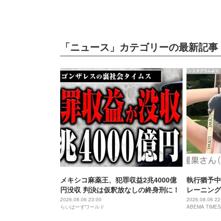
「ニュース」カテゴリーの最新記事
メキシコ麻薬王、犯罪収益2兆4000億
執行猶予中
円没収 判決は仮釈放なしの終身刑に！
レーニング
「痩せ過ぎ
2026.08.06 23:00
2026.08.06 22
らいばーずワールド
ABEMA TIMES