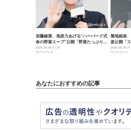
加藤綾菜、免疫力あげる“ハーバード式
菊地姫奈、
命の野菜スープ”公開「野菜たっぷりで
姿公開「ス
美味しそう」「栄養満点ですね」と反
ぎる」と話
2026.08.06 21:34
2026.08.06 21
モデルプレス
モデルプレス
響
あなたにおすすめの記事