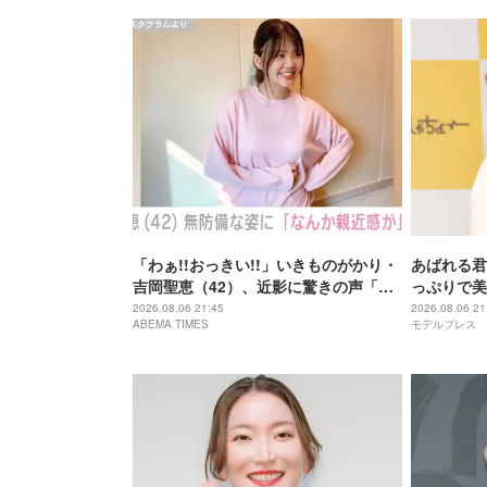
「わぁ!!おっきい!!」いきものがかり・
あばれる君
吉岡聖恵（42）、近影に驚きの声「な
っぷりで美
にこれ…大好き」「なんか親近感が」
が出てそう
2026.08.06 21:45
2026.08.06 21
ABEMA TIMES
モデルプレス