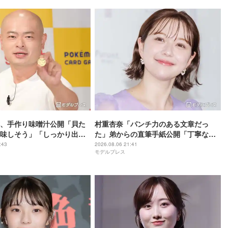
、手作り味噌汁公開「貝た
村重杏奈「パンチ力のある文章だっ
味しそう」「しっかり出汁
た」弟からの直筆手紙公開「丁寧な
」の声
字」「読みやすい」と反響
:43
2026.08.06 21:41
モデルプレス