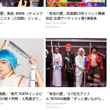
」美炎 -BIEN-（チョコプ
「有吉の壁」武道館LIVEイベント開催
ニスタ（三四郎）インタビ
決定 出演アーティスト第1弾発表
館ライブへの思い・ライバ
:00
2021.10.13 19:56
モデルプレス
吉は、いつひれ伏すんだ」
維新」“巻尺”KATAインタビ
「有吉の壁」“2.7次元アイド
実が続々判明・人気過ぎて事
ル”KOUGU維新「ずっと迷いながら進
番ぶつかる」宮布いつきと
んでいる」きつねらが語る今後の野望
:30
2020.12.24 06:00
モデルプレス
る
とは 参戦して欲しい芸人も実名指名