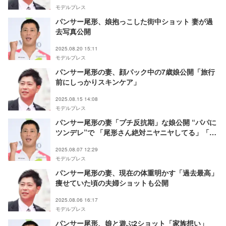
モデルプレス
パンサー尾形、娘抱っこした街中ショット 妻が過
去写真公開
2025.08.20 15:11
モデルプレス
パンサー尾形の妻、顔パック中の7歳娘公開「旅行
前にしっかりスキンケア」
2025.08.15 14:08
モデルプレス
パンサー尾形の妻「プチ反抗期」な娘公開 “パパに
ツンデレ”で 「尾形さん絶対ニヤニヤしてる」「可
愛い」と反響
2025.08.07 12:29
モデルプレス
パンサー尾形の妻、現在の体重明かす「過去最高」
痩せていた頃の夫婦ショットも公開
2025.08.06 16:17
モデルプレス
パンサー尾形、娘と遊ぶ2ショット「家族想い」