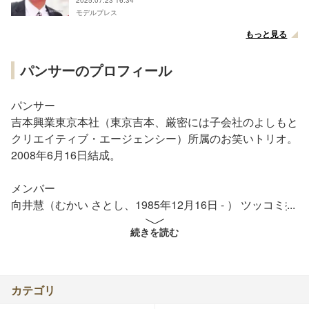
モデルプレス
もっと見る
パンサーのプロフィール
パンサー
吉本興業東京本社（東京吉本、厳密には子会社のよしもと
クリエイティブ・エージェンシー）所属のお笑いトリオ。
2008年6月16日結成。
メンバー
向井慧（むかい さとし、1985年12月16日 - ） ツッコミ担
当 立ち位置：真ん中
続きを読む
尾形貴弘（おがた たかひろ、1977年4月27日 - ）小ボケ担
当 立ち位置：右
菅良太郎（かん りょうたろう、1982年4月7日 - ） 大ボ
ケ・ネタ作り担当 立ち位置：左
カテゴリ