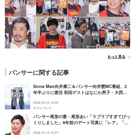
もっと見る
パンサーに関する記事
Snow Man向井康二＆パンサー向井慧MC番組、2
年半ぶりに復活 初回ゲストはなにわ男子・大西流
星【Snow Man向井とパンサー向井のあなたの1週
2026.04.04 12:00
間、壁にしました】
モデルプレス
パンサー尾形の妻・尾形あい「ラブラブすぎてびっ
くりしました」9年前のデート写真に「レア」「パ
チンコデートもキスショットも素敵」と反響
2026.03.10 12:27