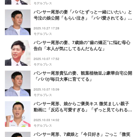
モデルプレス
パンサー尾形の妻「パパとずっと一緒にいたい」と
号泣の娘公開「もらい泣き」「パパ愛されてる」と
反響
2025.10.27 17:28
モデルプレス
パンサー尾形の妻、7歳娘の“歯の矯正”に悩む母心
告白「本人が気にしてるんだもんな」
2025.10.07 17:52
モデルプレス
パンサー尾形貴弘の妻、観葉植物並ぶ豪華自宅公開
「パパが毎日大事に育ててる」
2025.10.07 15:09
モデルプレス
パンサー尾形、娘からご褒美キス 微笑ましい親子
動画に「反応も可愛すぎる」「ずっと見てられる」
の声
2025.10.03 14:02
モデルプレス
パンサー尾形、7歳娘と「今日好き」ごっこ「微笑