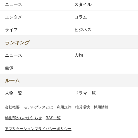
ニュース
スタイル
結成まで
3人全員が、過去にユニットを組んで解散した経験があ
エンタメ
コラム
る。なお、向井のみ前ユニットもトリオだった。同様のパ
ターンを経験しているトリオに、同事務所所属のソーセー
ライフ
ビジネス
ジ（元金時・秋山賢太、元河井山名・山名文和、元ビンチ
ョウタン・藤本聖のトリオで、藤本が脱退し、「アキナ」
ランキング
を結成）とかつて同事務所にいたにのうらご（元蛇腹・西
ニュース
人物
森洋一、元みかんとんがらし・大林健二（以上、現・「モ
ンスターエンジン」）、元バースデイ・荒牧周平）、プロ
画像
ダクション人力舎所属の鬼ヶ島（元チャップメン・野田祐
介、元アメデオ・大川原篤史、元CUBE・和田貴志）がい
ルーム
る。なお、ソーセージとは「全員の芸歴が異なる」という
人物一覧
ドラマ一覧
点でも共通する上、尾形と秋山、菅と山名は（東京NSC
と大阪NSCという違いはあれど）それぞれ同期にあたる
会社概要
モデルプレスとは
利用規約
推奨環境
採用情報
（向井と藤本では藤本の方が1年先輩）。
向井はかつて、「ブルースタンダード」というトリオで近
編集部からのお知らせ
RSS一覧
藤裕希（バース）、小浜隆次（トンファー）と3人で活動
アプリケーションプライバシーポリシー
していた。また、近藤とは幼馴染であり、ブルースタンダ