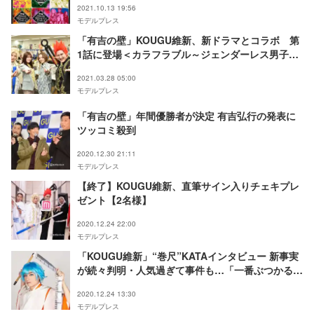
2021.10.13 19:56
モデルプレス
「有吉の壁」KOUGU維新、新ドラマとコラボ 第
1話に登場＜カラフラブル～ジェンダーレス男子に
愛されています。～＞
2021.03.28 05:00
モデルプレス
「有吉の壁」年間優勝者が決定 有吉弘行の発表に
ツッコミ殺到
2020.12.30 21:11
モデルプレス
【終了】KOUGU維新、直筆サイン入りチェキプレ
ゼント【2名様】
2020.12.24 22:00
モデルプレス
「KOUGU維新」“巻尺”KATAインタビュー 新事実
が続々判明・人気過ぎて事件も…「一番ぶつかる」
宮布いつきとの関係も語る
2020.12.24 13:30
モデルプレス