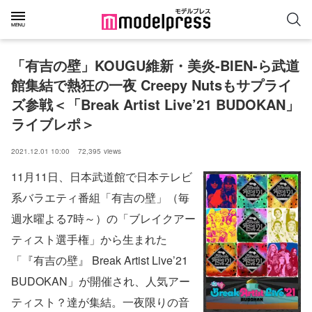
「有吉の壁」KOUGU維新・美炎-BIEN-ら武道
館集結で熱狂の一夜 Creepy Nutsもサプライ
ズ参戦＜「Break Artist Live’21 BUDOKAN」
ライブレポ＞
2021.12.01 10:00
72,395
views
11月11日、日本武道館で日本テレビ
系バラエティ番組「有吉の壁」（毎
週水曜よる7時～）の「ブレイクアー
ティスト選手権」から生まれた
「『有吉の壁』 Break Artist Live’21
BUDOKAN」が開催され、人気アー
ティスト？達が集結。一夜限りの音