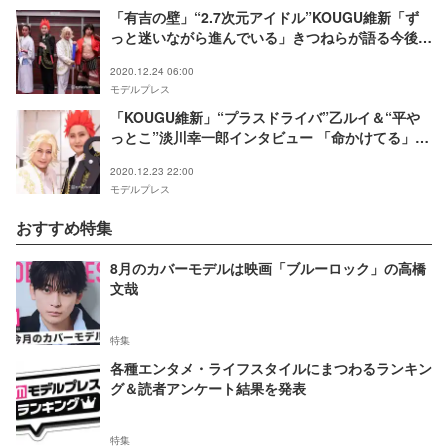
「有吉の壁」“2.7次元アイドル”KOUGU維新「ず
っと迷いながら進んでいる」きつねらが語る今後の
野望とは 参戦して欲しい芸人も実名指名
2020.12.24 06:00
モデルプレス
「KOUGU維新」“プラスドライバ”乙ルイ＆“平や
っとこ”淡川幸一郎インタビュー 「命かけてる」ミ
ュージカルへの思い・メンバーとのエピソードもた
2020.12.23 22:00
っぷり
モデルプレス
おすすめ特集
8月のカバーモデルは映画「ブルーロック」の高橋
文哉
特集
各種エンタメ・ライフスタイルにまつわるランキン
グ＆読者アンケート結果を発表
特集