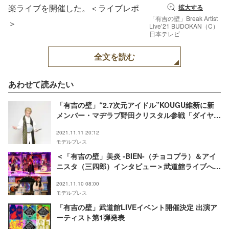
楽ライブを開催した。＜ライブレポ
拡大する
「有吉の壁」Break Artist
＞
Live’21 BUDOKAN（C）
日本テレビ
全文を読む
あわせて読みたい
「有吉の壁」“2.7次元アイドル”KOUGU維新に新
メンバー・マヂラブ野田クリスタル参戦「ダイヤモ
ンドカッター」必殺技は「汝の輝きを我に預けよ、
2021.11.11 20:12
零」
モデルプレス
＜「有吉の壁」美炎 -BIEN-（チョコプラ）＆アイ
ニスタ（三四郎）インタビュー＞武道館ライブへの
思い・ライバルは？「有吉は、いつひれ伏すんだ」
2021.11.10 08:00
モデルプレス
「有吉の壁」武道館LIVEイベント開催決定 出演ア
ーティスト第1弾発表