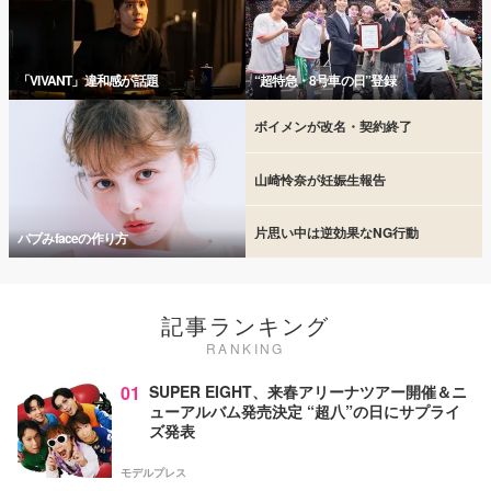
「VIVANT」違和感が話題
“超特急・8号車の日”登録
ボイメンが改名・契約終了
山崎怜奈が妊娠生報告
片思い中は逆効果なNG行動
バブみfaceの作り方
記事ランキング
RANKING
01
SUPER EIGHT、来春アリーナツアー開催＆ニ
ューアルバム発売決定 “超八”の日にサプライ
ズ発表
モデルプレス