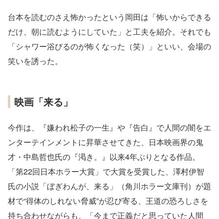
台本を読むのさえ怖かったという岡田は「怖いからできる
だけ、朝に読むようにしていた」と工夫を紹介。それでも
「シャワー浴びるのが怖くなった（笑）」といい、会場の
笑いを誘った。
映画「来る」
今作は、『嫌われ松子の一生』や『告白』で人間の闇をエ
ンターテインメントに昇華させてきた、日本映画界の鬼
才・中島哲也氏の『渇き。』以来4年ぶりとなる作品。
「第22回日本ホラー大賞」で大賞を受賞した、澤村伊智
氏の小説「ぼぎわんが、来る」（角川ホラー文庫刊）が題
材で“得体のしれない脅威”が忍び寄る、王道の恐ろしさを
持ち合わせながらも、「今まで正義だと思っていた人間