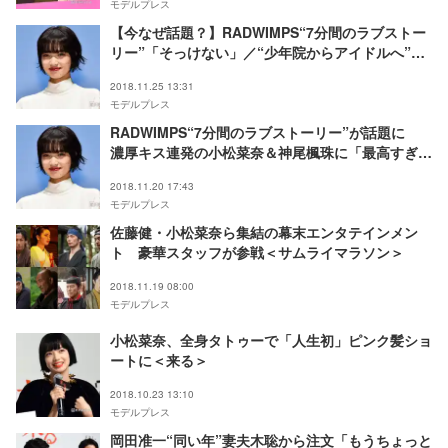
モデルプレス
【今なぜ話題？】RADWIMPS“7分間のラブストー
リー”「そっけない」／“少年院からアイドルへ”戦
慄かなの
2018.11.25 13:31
モデルプレス
RADWIMPS“7分間のラブストーリー”が話題に
濃厚キス連発の小松菜奈＆神尾楓珠に「最高すぎ
る」「思わず声出た」の声＜そっけない＞
2018.11.20 17:43
モデルプレス
佐藤健・小松菜奈ら集結の幕末エンタテインメン
ト 豪華スタッフが参戦＜サムライマラソン＞
2018.11.19 08:00
モデルプレス
小松菜奈、全身タトゥーで「人生初」ピンク髪ショ
ートに＜来る＞
2018.10.23 13:10
モデルプレス
岡田准一“同い年”妻夫木聡から注文「もうちょっと