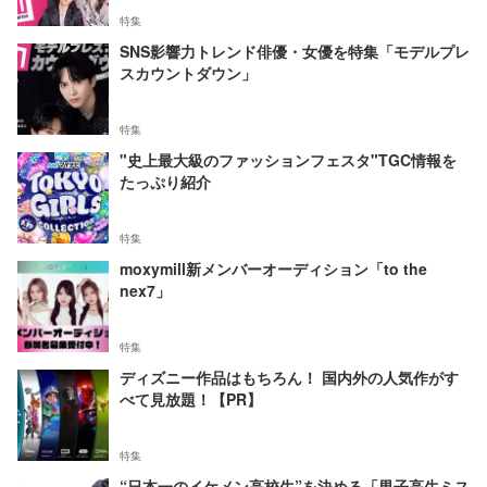
特集
SNS影響力トレンド俳優・女優を特集「モデルプレ
スカウントダウン」
特集
"史上最大級のファッションフェスタ"TGC情報を
たっぷり紹介
特集
moxymill新メンバーオーディション「to the
nex7」
特集
ディズニー作品はもちろん！ 国内外の人気作がす
べて見放題！【PR】
特集
“日本一のイケメン高校生”を決める「男子高生ミス