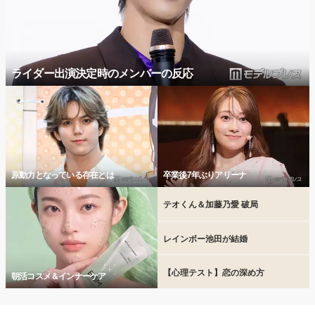
ライダー出演決定時のメンバーの反応
原動力となっている存在とは
卒業後7年ぶりアリーナ
テオくん＆加藤乃愛 破局
レインボー池田が結婚
【心理テスト】恋の深め方
朝活コスメ＆インナーケア