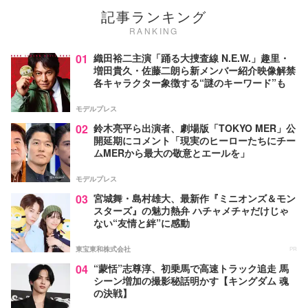
記事ランキング
RANKING
01
織田裕二主演「踊る大捜査線 N.E.W.」趣里・
増田貴久・佐藤二朗ら新メンバー紹介映像解禁
各キャラクター象徴する“謎のキーワード”も
モデルプレス
02
鈴木亮平ら出演者、劇場版「TOKYO MER」公
開延期にコメント「現実のヒーローたちにチー
ムMERから最大の敬意とエールを」
モデルプレス
03
宮城舞・島村雄大、最新作『ミニオンズ＆モン
スターズ』の魅力熱弁 ハチャメチャだけじゃ
ない“友情と絆”に感動
東宝東和株式会社
PR
04
“蒙恬”志尊淳、初乗馬で高速トラック追走 馬
シーン増加の撮影秘話明かす【キングダム 魂
の決戦】