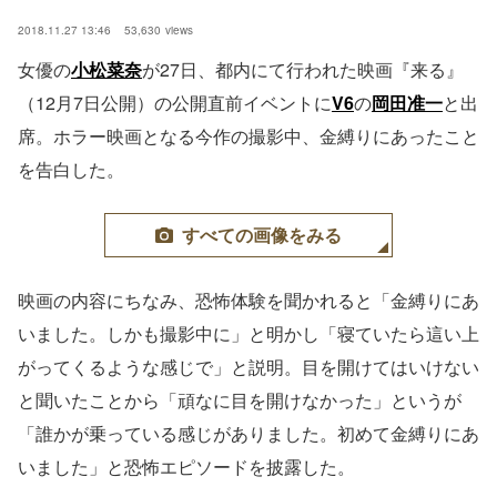
2018.11.27 13:46
53,630
views
女優の
小松菜奈
が27日、都内にて行われた映画『来る』
（12月7日公開）の公開直前イベントに
V6
の
岡田准一
と出
席。ホラー映画となる今作の撮影中、金縛りにあったこと
を告白した。
すべての画像をみる
映画の内容にちなみ、恐怖体験を聞かれると「金縛りにあ
いました。しかも撮影中に」と明かし「寝ていたら這い上
がってくるような感じで」と説明。目を開けてはいけない
と聞いたことから「頑なに目を開けなかった」というが
「誰かが乗っている感じがありました。初めて金縛りにあ
いました」と恐怖エピソードを披露した。