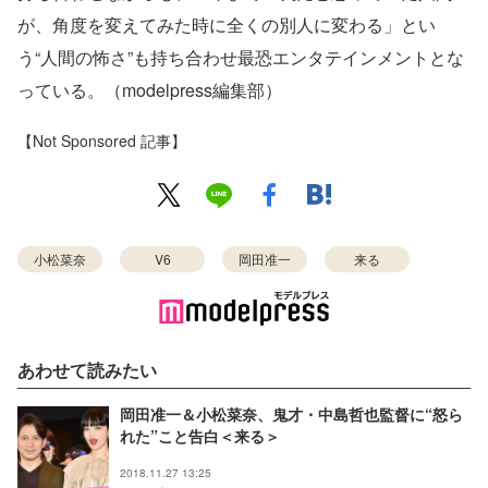
が、角度を変えてみた時に全くの別人に変わる」とい
う“人間の怖さ”も持ち合わせ最恐エンタテインメントとな
っている。（modelpress編集部）
【Not Sponsored 記事】
小松菜奈
V6
岡田准一
来る
あわせて読みたい
岡田准一＆小松菜奈、鬼才・中島哲也監督に“怒ら
れた”こと告白＜来る＞
2018.11.27 13:25