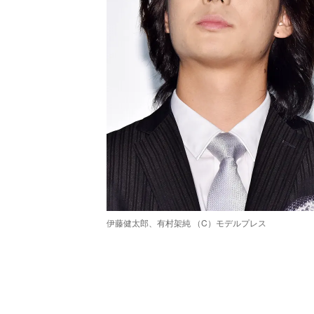
伊藤健太郎、有村架純 （C）モデルプレス
/
Unmute