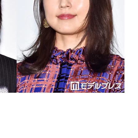
Loaded
:
90.51%