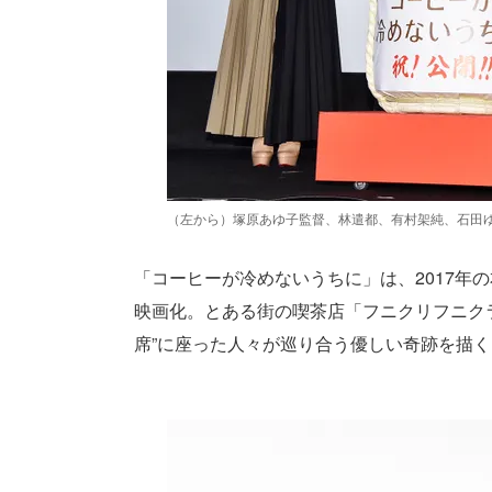
（左から）塚原あゆ子監督、林遣都、有村架純、石田ゆ
「コーヒーが冷めないうちに」は、2017年
映画化。とある街の喫茶店「フニクリフニク
席”に座った人々が巡り合う優しい奇跡を描く