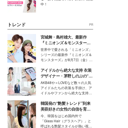
中！
トレンド
PR
宮城舞・島村雄大、最新作
『ミニオンズ＆モンスター
ズ』の魅力熱弁 ハチャメチャ
世界中で愛される「ミニオンズ」
だけじゃない“友情と絆”に感
シリーズの最新作『ミニオンズ＆
動
モンスターズ』が8月7日（金）に
公開。モデルプレスでは、“大のミ
アイドルから絶大な支持 衣装
ニオン好き”という共通点を持つモ
デルの宮城舞と島村雄大の特別対
デザイナー・茅野しのぶの“可
談をお届け！それぞれの視点か
愛い”を作る美学＜「シチズン
AKB48や＝LOVEなど数々の人気
ら、今作ならではの魅力や予想外
クロスシー」インタビュー＞
アイドルたちの衣装を手掛け、ア
の感動をもたらす奥深いストーリ
イドルやファンから絶大な支持を
ーについて熱く語り合ってもらっ
得る、株式会社オサレカンパニー
た。
韓国発の“艶髪トレンド”到来
取締役兼クリエイティブディレク
ター・茅野しのぶ。一人ひとりの
美容好きの女性の自信を育む
個性に寄り添い、魅力を引き出す
「ヘアケア事情」って？
今、韓国をはじめ国内外で
衣装作りは、多くの女性たちに勇
「Glass Hair（グラスヘア）」と
気と自信を与え続けている。
呼ばれる艶髪スタイルが熱い視線