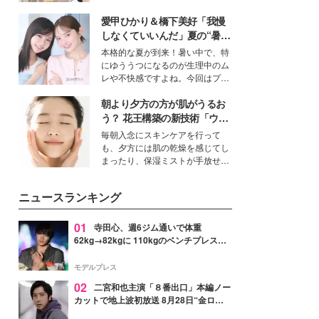
を集めています。メイクやファッ
愛甲ひかり＆橋下美好「我慢
ションの完成度を高めるベースと
して、“髪そのものの美しさ”に改
しなくていいんだ」夏の“暑さ
めて注目する人が増えている様
対策”の新しい選択肢とは？
本格的な夏が到来！暑い中で、特
子。今回は、そんな憧れの艶やか
にゆううつになるのが生理中のム
な髪を日常で叶える、美容好きの
レや不快感ですよね。今回はプラ
女性たちのヘアケア事情を紹介し
イベートでも仲良しで旅行好きな
ます。
朝より夕方の方が肌がうるお
モデル・愛甲ひかりさんと橋下美
好さんを迎えて本音で女子会トー
う？ 花王構築の新技術「ウォ
ク。猛暑のお出かけを快適に過ご
ーターキャプチャリングスキ
毎朝入念にスキンケアを行って
すヒントや、2人が感動した夏の
ン（捕水肌）」がスキンケア
も、夕方には肌の乾燥を感じてし
生理の新常識にも迫りました。
の常識を変える予感
まったり、保湿ミストが手放せな
いという読者も多いのでは？そん
な美容の常識を大きく変える可能
ニュースランキング
性を秘めた、革新的な「Water
Capturing Skin（ウォーターキャ
プチャリングスキン：捕水肌）」
01
寺田心、週6ジム通いで体重
技術を、花王が構築した。
62kg→82kgに 110kgのベンチプレス持
ち上げる姿披露「胸板の厚みすごい」
「かっこいい」と反響
モデルプレス
02
二宮和也主演「８番出口」本編ノー
カットで地上波初放送 8月28日“金ロ
ー”枠