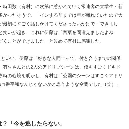
・時田数（有村）に次第に惹かれていく常連客の大学生・新
多かったそうで、「インする前までは年が離れていたので大
が最初にすごく話しかけてくださったおかげで…できまし
と笑いが起き、これに伊藤は「言葉を間違えましたよね
だくことができました」と改めて有村に感謝した。
たといい、伊藤は「好きな人同士って、付き合うまでの関係
、有村さんとの2人のアドリブシーンは、僕もすごくドキド
影時の心境を明かし、有村は「公園のシーンはすごくアドリ
で1番平和なんじゃないかと思うような空間でした（笑）」
は？「今を逃したらない」