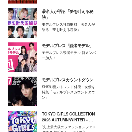
著名人が語る「夢を叶える秘
訣」
モデルプレス独自取材！著名人が
語る「夢を叶える秘訣」
モデルプレス「読者モデル」
モデルプレス読者モデル 新メンバ
ー加入！
モデルプレスカウントダウン
SNS影響力トレンド俳優・女優を
特集「モデルプレスカウントダウ
ン」
TOKYO GIRLS COLLECTION
2026 AUTUMN/WINTER × モ
デルプレス
"史上最大級のファッションフェス
タ"TGC情報をたっぷり紹介