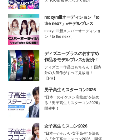
moxymillオーディション「to
the nex7」×モデルプレス
moxymill新メンバーオーディショ
ン「to the nex7」
ディズニープラスのおすすめ
作品をモデルプレスが紹介！
ディズニー作品はもちろん！ 国内
外の人気作がすべて見放題！
【PR】
男子高生ミスターコン2026
“日本一のイケメン高校生”を決め
る「男子高生ミスターコン2026」
開催中！
女子高生ミスコン2026
“日本一かわいい女子高生”を決め
る「女子高生ミスコン2026」開催