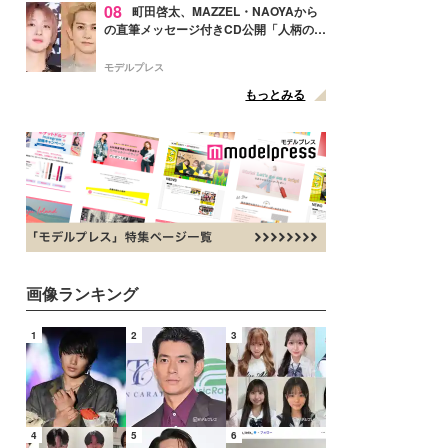
08
町田啓太、MAZZEL・NAOYAから
の直筆メッセージ付きCD公開「人柄の良
さがにじみ出てる」の声
モデルプレス
もっとみる
画像ランキング
1
2
3
4
5
6