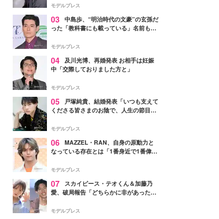
モデルプレス
03
中島歩、“明治時代の文豪”の玄孫だ
った「教科書にも載っている」名前も先
祖に由来
モデルプレス
04
及川光博、再婚発表 お相手は妊娠
中「交際しておりました方と」
モデルプレス
05
戸塚純貴、結婚発表「いつも支えて
くださる皆さまのお陰で、人生の節目を
迎えられること、心より感謝しておりま
す」【全文】
モデルプレス
06
MAZZEL・RAN、自身の原動力と
なっている存在とは「1番身近で1番偉大
な存在」
モデルプレス
07
スカイピース・テオくん＆加藤乃
愛、破局報告「どちらかに非があったわ
けではなく」2023年2月に交際発表
モデルプレス