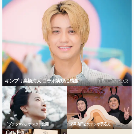
キンプリ高橋海人 コラボ実現に感激
「ブラッサム」ポスター公開
深澤 有田とのテンポ手応え