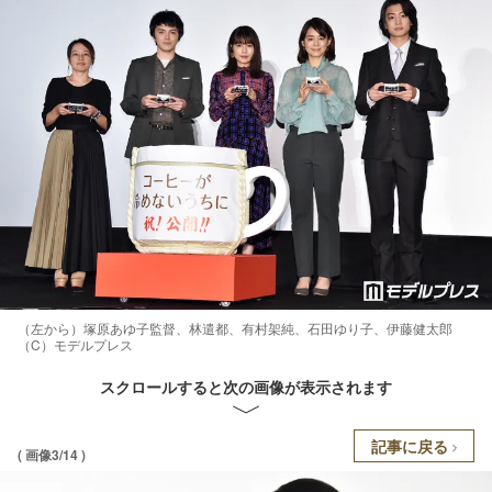
（左から）塚原あゆ子監督、林遣都、有村架純、石田ゆり子、伊藤健太郎
（C）モデルプレス
スクロールすると次の画像が表示されます
記事に戻る
( 画像3/14 )