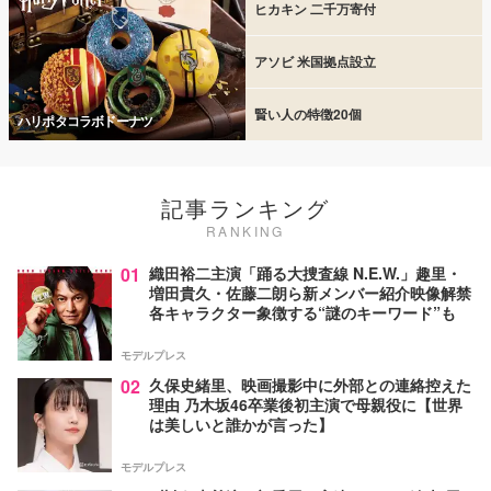
ヒカキン 二千万寄付
アソビ 米国拠点設立
賢い人の特徴20個
ハリポタコラボドーナツ
記事ランキング
RANKING
01
織田裕二主演「踊る大捜査線 N.E.W.」趣里・
増田貴久・佐藤二朗ら新メンバー紹介映像解禁
各キャラクター象徴する“謎のキーワード”も
モデルプレス
02
久保史緒里、映画撮影中に外部との連絡控えた
理由 乃木坂46卒業後初主演で母親役に【世界
は美しいと誰かが言った】
モデルプレス