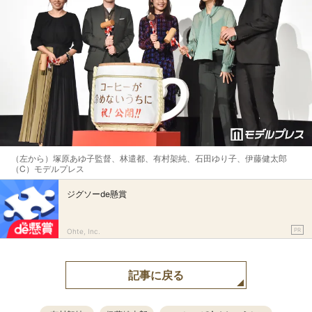
（左から）塚原あゆ子監督、林遣都、有村架純、石田ゆり子、伊藤健太郎
（C）モデルプレス
ジグソーde懸賞
PR
Ohte, Inc.
記事に戻る