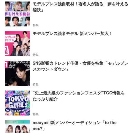
モデルプレス独自取材！著名人が語る「夢を叶える
秘訣」
特集
モデルプレス読者モデル 新メンバー加入！
特集
SNS影響力トレンド俳優・女優を特集「モデルプレ
スカウントダウン」
特集
"史上最大級のファッションフェスタ"TGC情報を
たっぷり紹介
特集
moxymill新メンバーオーディション「to the
nex7」