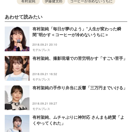
有村架純
伊藤健太郎
コーヒーが冷めないうちに
あわせて読みたい
有村架純「毎日が夢のよう」“人生が変わった瞬
間”明かす＜コーヒーが冷めないうちに＞
2018.09.21 20:10
モデルプレス
有村架純、撮影現場での苦労明かす「すごい苦手」
2018.09.21 16:32
モデルプレス
有村架純の手作り弁当に反響「三万円までいける」
2018.09.21 09:27
モデルプレス
有村架純、ムチャぶりに神対応 さんまも絶賛「よ
くやってくれた」