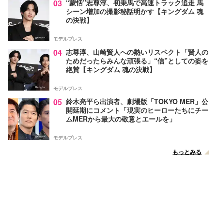
03
“蒙恬”志尊淳、初乗馬で高速トラック追走 馬
シーン増加の撮影秘話明かす【キングダム 魂
の決戦】
モデルプレス
04
志尊淳、山崎賢人への熱いリスペクト「賢人の
ためだったらみんな頑張る」“信”としての姿を
絶賛【キングダム 魂の決戦】
モデルプレス
05
鈴木亮平ら出演者、劇場版「TOKYO MER」公
開延期にコメント「現実のヒーローたちにチー
ムMERから最大の敬意とエールを」
モデルプレス
もっとみる