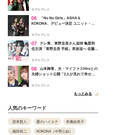
メンバー紹介映像解禁 各キャラクター象
徴する“謎のキーワード”も
モデルプレス
06
「No No Girls」ASHA＆
KOKONA、デビュー決定 ユニット・
TAKARAとしてセルフプロデュース楽曲
リリースへ
モデルプレス
07
テレ東、東野圭吾さん追悼 亀梨和
也主演「東野圭吾 手紙」再放送へ 佐藤隆
太・本田翼・中村倫也ら出演
モデルプレス
08
山本舞香、夫・マイファスHiroとの
夫婦ショット公開「2人が見れて幸せ」
「仲の良さが伝わってくる」と反響
モデルプレス
もっとみる
人気のキーワード
賀来賢人
愛のハイエナ
有働由美子
織田裕二
KOKONA（中野心結）