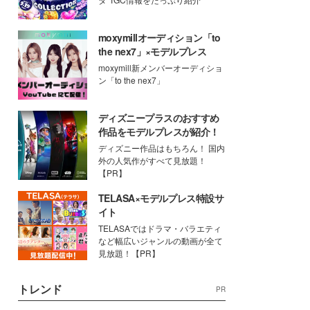
moxymillオーディション「to
the nex7」×モデルプレス
moxymill新メンバーオーディショ
ン「to the nex7」
ディズニープラスのおすすめ
作品をモデルプレスが紹介！
ディズニー作品はもちろん！ 国内
外の人気作がすべて見放題！
【PR】
TELASA×モデルプレス特設サ
イト
TELASAではドラマ・バラエティ
など幅広いジャンルの動画が全て
見放題！【PR】
トレンド
PR