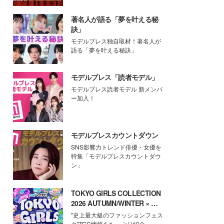
著名人が語る「夢を叶える秘
訣」
モデルプレス独自取材！著名人が
語る「夢を叶える秘訣」
モデルプレス「読者モデル」
モデルプレス読者モデル 新メンバ
ー加入！
モデルプレスカウントダウン
SNS影響力トレンド俳優・女優を
特集「モデルプレスカウントダウ
ン」
TOKYO GIRLS COLLECTION
2026 AUTUMN/WINTER × モ
デルプレス
"史上最大級のファッションフェス
タ"TGC情報をたっぷり紹介