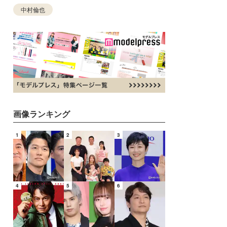
中村倫也
画像ランキング
1
2
3
4
5
6