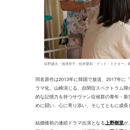
浜野謙太・池津祥子・松井愛莉「グッド・ドクター」第
同名原作は2013年に韓国で放送、2017年
ラマ化。山崎演じる、自閉症スペクトラム障
的な記憶力を持つサヴァン症候群の青年・新
めに闘い、心に寄り添い、そしてともに成長
結婚後初の連続ドラマ出演となる
上野樹里
が