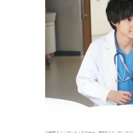
山崎賢人／「グッド・ドクター」第6話より（C）フジ