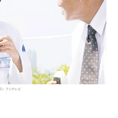
C）フジテレビ
Loaded
:
90.51%