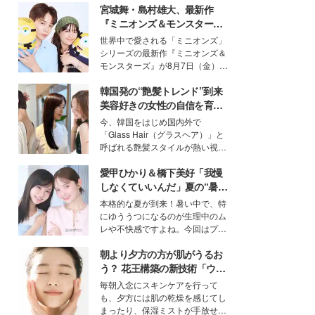
宮城舞・島村雄大、最新作
『ミニオンズ＆モンスター
ズ』の魅力熱弁 ハチャメチャ
世界中で愛される「ミニオンズ」
だけじゃない“友情と絆”に感
シリーズの最新作『ミニオンズ＆
動
モンスターズ』が8月7日（金）に
公開。モデルプレスでは、“大のミ
韓国発の“艶髪トレンド”到来
ニオン好き”という共通点を持つモ
デルの宮城舞と島村雄大の特別対
美容好きの女性の自信を育む
談をお届け！それぞれの視点か
「ヘアケア事情」って？
今、韓国をはじめ国内外で
ら、今作ならではの魅力や予想外
「Glass Hair（グラスヘア）」と
の感動をもたらす奥深いストーリ
呼ばれる艶髪スタイルが熱い視線
ーについて熱く語り合ってもらっ
を集めています。メイクやファッ
た。
愛甲ひかり＆橋下美好「我慢
ションの完成度を高めるベースと
して、“髪そのものの美しさ”に改
しなくていいんだ」夏の“暑さ
めて注目する人が増えている様
対策”の新しい選択肢とは？
本格的な夏が到来！暑い中で、特
子。今回は、そんな憧れの艶やか
にゆううつになるのが生理中のム
な髪を日常で叶える、美容好きの
レや不快感ですよね。今回はプラ
女性たちのヘアケア事情を紹介し
イベートでも仲良しで旅行好きな
ます。
朝より夕方の方が肌がうるお
モデル・愛甲ひかりさんと橋下美
好さんを迎えて本音で女子会トー
う？ 花王構築の新技術「ウォ
ク。猛暑のお出かけを快適に過ご
ーターキャプチャリングスキ
毎朝入念にスキンケアを行って
すヒントや、2人が感動した夏の
ン（捕水肌）」がスキンケア
も、夕方には肌の乾燥を感じてし
生理の新常識にも迫りました。
の常識を変える予感
まったり、保湿ミストが手放せな