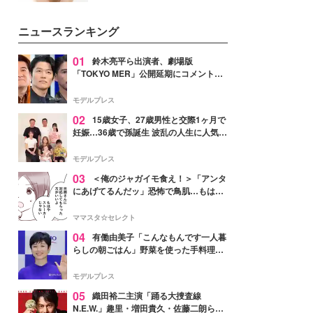
いという読者も多いのでは？そん
な美容の常識を大きく変える可能
ニュースランキング
性を秘めた、革新的な「Water
Capturing Skin（ウォーターキャ
プチャリングスキン：捕水肌）」
01
鈴木亮平ら出演者、劇場版
技術を、花王が構築した。
「TOKYO MER」公開延期にコメント
「現実のヒーローたちにチームMERから
最大の敬意とエールを」
モデルプレス
02
15歳女子、27歳男性と交際1ヶ月で
妊娠…36歳で孫誕生 波乱の人生に人気タ
レント思わずツッコミ「だいぶ危ねえ
よ！」
モデルプレス
03
＜俺のジャガイモ食え！＞「アンタ
にあげてるんだッ」恐怖で鳥肌…もはや
ストーカー？【第3話まんが】
ママスタ☆セレクト
04
有働由美子「こんなもんです一人暮
らしの朝ごはん」野菜を使った手料理公
開「作ってみたい」「ヘルシーで美味し
そう」と反響
モデルプレス
05
織田裕二主演「踊る大捜査線
N.E.W.」趣里・増田貴久・佐藤二朗ら新