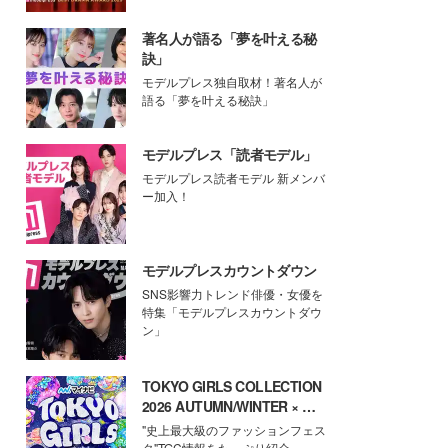
著名人が語る「夢を叶える秘
訣」
モデルプレス独自取材！著名人が
語る「夢を叶える秘訣」
モデルプレス「読者モデル」
モデルプレス読者モデル 新メンバ
ー加入！
モデルプレスカウントダウン
SNS影響力トレンド俳優・女優を
特集「モデルプレスカウントダウ
ン」
TOKYO GIRLS COLLECTION
2026 AUTUMN/WINTER × モ
デルプレス
"史上最大級のファッションフェス
タ"TGC情報をたっぷり紹介