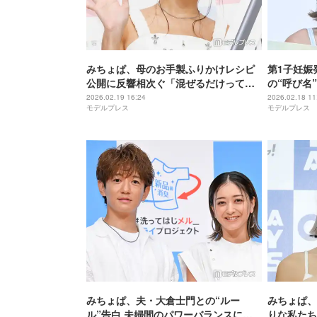
みちょぱ、母のお手製ふりかけレシピ
第1子妊娠
公開に反響相次ぐ「混ぜるだけって最
の“呼び名
高」「簡単なのに本格的そう」
ける様子公
2026.02.19 16:24
2026.02.18 11
モデルプレス
モデルプレス
みちょぱ、夫・大倉士門との“ルー
みちょぱ、
ル”告白 夫婦間のパワーバランスにも
りな私たち