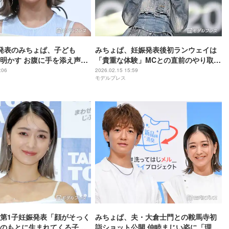
発表のみちょぱ、子ども
みちょぱ、妊娠発表後初ランウェイは
”明かす お腹に手を添え声か
「貴重な体験」MCとの直前のやり取り
開
も明かす「歩きながら頭ぐるぐるっ
:06
2026.02.15 15:59
モデルプレス
て…」【TGCあいち・なごや2026】
第1子妊娠発表「顔がそっく
みちょぱ、夫・大倉士門との鞍馬寺初
のもとに生まれてくる子
詣ショット公開 仲睦まじい姿に「理想