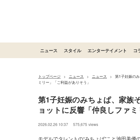
ニュース
スタイル
エンターテイメント
コ
トップページ
ニュース
ニュース
第1子妊娠の
>
>
>
ミリー」「ご利益がありそう」
第1子妊娠のみちょぱ、家族そ
ョットに反響「仲良しファミ
2026.02.26 10:37
575,675
views
モデルでタレントの“みちょぱ”こと池田美優の母・