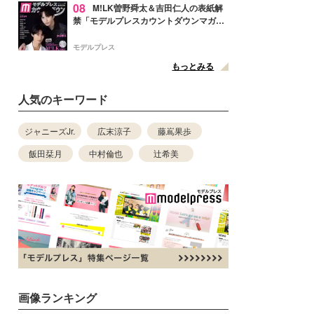
08
M!LK曽野舜太＆吉田仁人の表紙解
禁「モデルプレスカウントダウンマガジ
ン」巻頭に登場
モデルプレス
もっとみる
人気のキーワード
ジャニーズJr.
広末涼子
藤嶌果歩
飯田栞月
中村倫也
辻希美
画像ランキング