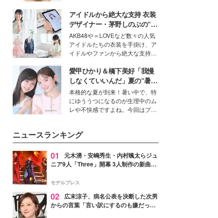
ーについて熱く語り合ってもらっ
いという読者も多いのでは？そん
た。
アイドルから絶大な支持 衣装
な美容の常識を大きく変える可能
性を秘めた、革新的な「Water
デザイナー・茅野しのぶの“可
Capturing Skin（ウォーターキャ
愛い”を作る美学＜「シチズン
AKB48や＝LOVEなど数々の人気
プチャリングスキン：捕水肌）」
クロスシー」インタビュー＞
アイドルたちの衣装を手掛け、ア
技術を、花王が構築した。
イドルやファンから絶大な支持を
得る、株式会社オサレカンパニー
愛甲ひかり＆橋下美好「我慢
取締役兼クリエイティブディレク
ター・茅野しのぶ。一人ひとりの
しなくていいんだ」夏の“暑さ
個性に寄り添い、魅力を引き出す
対策”の新しい選択肢とは？
本格的な夏が到来！暑い中で、特
衣装作りは、多くの女性たちに勇
にゆううつになるのが生理中のム
気と自信を与え続けている。
レや不快感ですよね。今回はプラ
イベートでも仲良しで旅行好きな
モデル・愛甲ひかりさんと橋下美
ニュースランキング
好さんを迎えて本音で女子会トー
ク。猛暑のお出かけを快適に過ご
すヒントや、2人が感動した夏の
01
元木湧・安嶋秀生・内村颯太らジュ
生理の新常識にも迫りました。
ニア9人「Three」開幕 3人制作の新曲＆
手描きセットに込めた想い「もっと前に
進んで夢を掴みたい」【ゲネプロレポ】
モデルプレス
02
広末涼子、病名公表を決断した次男
からの言葉「言い訳にするのも嫌だっ
た」「言うべきか迷った」