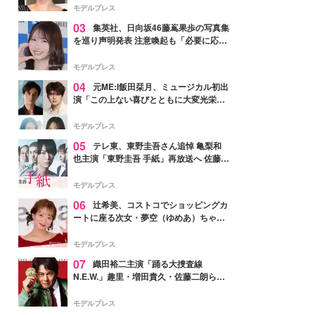
モデルプレス
03
集英社、日向坂46藤嶌果歩の写真集
を巡り声明発表 注意喚起も「必要に応じ
て法的措置を含む対応を検討」
モデルプレス
04
元ME:I飯田栞月、ミュージカル初出
演「この上ない喜びとともに大変光栄」
4年ぶり上演「ファントム」城田優らキ
ャスト発表
モデルプレス
05
テレ東、東野圭吾さん追悼 亀梨和
也主演「東野圭吾 手紙」再放送へ 佐藤隆
太・本田翼・中村倫也ら出演
モデルプレス
06
辻希美、コストコでショッピングカ
ートに座る次女・夢空（ゆめあ）ちゃん
の姿公開「乗りこなしてる感じが可愛す
ぎ」「成長を感じる」の声
モデルプレス
07
織田裕二主演「踊る大捜査線
N.E.W.」趣里・増田貴久・佐藤二朗ら新
メンバー紹介映像解禁 各キャラクター象
徴する“謎のキーワード”も
モデルプレス