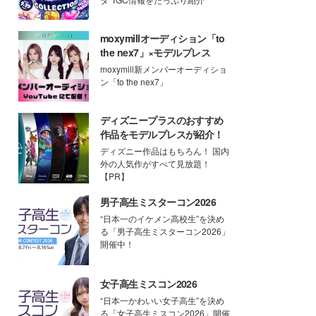
moxymillオーディション「to
the nex7」×モデルプレス
moxymill新メンバーオーディショ
ン「to the nex7」
ディズニープラスのおすすめ
作品をモデルプレスが紹介！
ディズニー作品はもちろん！ 国内
外の人気作がすべて見放題！
【PR】
男子高生ミスターコン2026
“日本一のイケメン高校生”を決め
る「男子高生ミスターコン2026」
開催中！
女子高生ミスコン2026
“日本一かわいい女子高生”を決め
る「女子高生ミスコン2026」開催