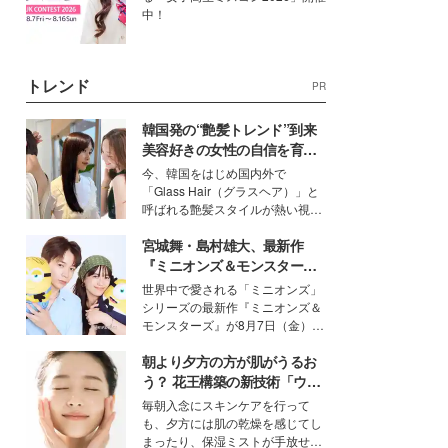
中！
トレンド
PR
韓国発の“艶髪トレンド”到来
美容好きの女性の自信を育む
「ヘアケア事情」って？
今、韓国をはじめ国内外で
「Glass Hair（グラスヘア）」と
呼ばれる艶髪スタイルが熱い視線
を集めています。メイクやファッ
宮城舞・島村雄大、最新作
ションの完成度を高めるベースと
して、“髪そのものの美しさ”に改
『ミニオンズ＆モンスター
めて注目する人が増えている様
ズ』の魅力熱弁 ハチャメチャ
世界中で愛される「ミニオンズ」
子。今回は、そんな憧れの艶やか
だけじゃない“友情と絆”に感
シリーズの最新作『ミニオンズ＆
な髪を日常で叶える、美容好きの
動
モンスターズ』が8月7日（金）に
女性たちのヘアケア事情を紹介し
公開。モデルプレスでは、“大のミ
ます。
朝より夕方の方が肌がうるお
ニオン好き”という共通点を持つモ
デルの宮城舞と島村雄大の特別対
う？ 花王構築の新技術「ウォ
談をお届け！それぞれの視点か
ーターキャプチャリングスキ
毎朝入念にスキンケアを行って
ら、今作ならではの魅力や予想外
ン（捕水肌）」がスキンケア
も、夕方には肌の乾燥を感じてし
の感動をもたらす奥深いストーリ
の常識を変える予感
まったり、保湿ミストが手放せな