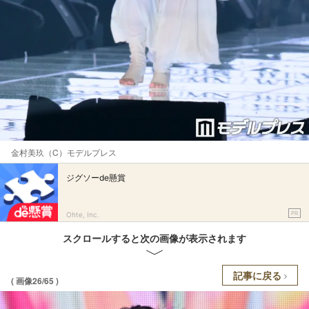
金村美玖（C）モデルプレス
ジグソーde懸賞
PR
Ohte, Inc.
スクロールすると次の画像が表示されます
記事に戻る
( 画像26/65 )