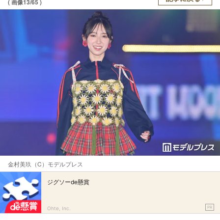
( 画像13/65 )
金村美玖（C）モデルプレス
ジグソーde懸賞
PR
Ohte, Inc.