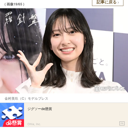
記事に戻る
( 画像19/65 )
金村美玖（C）モデルプレス
ジグソーde懸賞
PR
Ohte, Inc.