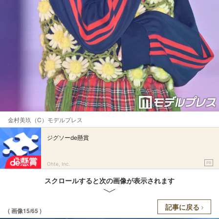
金村美玖（C）モデルプレス
ジグソーde懸賞
PR
Ohte, Inc.
スクロールすると次の画像が表示されます
記事に戻る
( 画像15/65 )