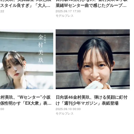
スタイル良すぎ」「大人っ
菜緒Wセンター曲で感じたグループ
賛の声
の“今のあり方” 一期生卒業で立場変化
:22
2025.09.17 17:00
モデルプレス
も「根っこは変わっていない」【「お
願いバッハ！」インタビュー】
金村美玖、“Wセンター”小坂
日向坂46金村美玖、弾ける笑顔に釘付
係性明かす「EX大衆」表紙
け「週刊少年マガジン」表紙登場
カットあり】
:00
2025.09.10 00:00
モデルプレス