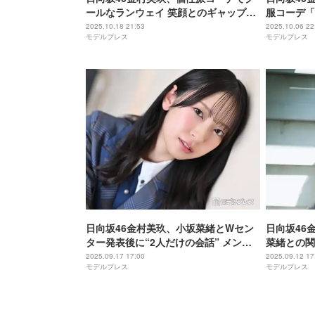
ールなランウェイ 笑顔とのギャップも
服コーデ「
【ガルアワ2025AW】
ぽい」と絶
2025.10.18 21:53
2025.10.06 22
モデルプレス
モデルプレス
日向坂46金村美玖、小坂菜緒とWセン
日向坂46
ター発表後に“2人だけの会話” メンバ
菜緒との関
ー卒業への率直な思いも【「お願いバ
登場【独占
2025.09.17 17:00
2025.09.12 17
モデルプレス
モデルプレス
ッハ！」インタビュー】