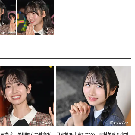
金村美玖、美脚際立つ秋色私
日向坂46上村ひなの、金村美玖＆小坂