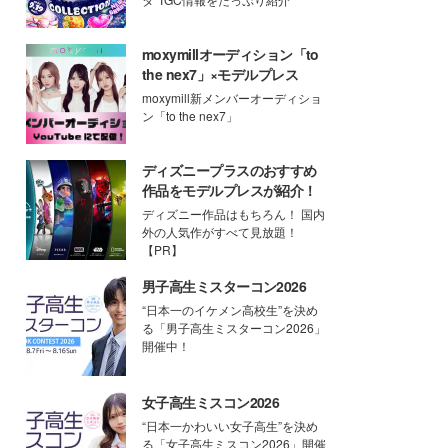
moxymillオーディション「to
the nex7」×モデルプレス
moxymill新メンバーオーディショ
ン「to the nex7」
ディズニープラスのおすすめ
作品をモデルプレスが紹介！
ディズニー作品はもちろん！ 国内
外の人気作がすべて見放題！
【PR】
男子高生ミスターコン2026
“日本一のイケメン高校生”を決め
る「男子高生ミスターコン2026」
開催中！
女子高生ミスコン2026
“日本一かわいい女子高生”を決め
る「女子高生ミスコン2026」開催