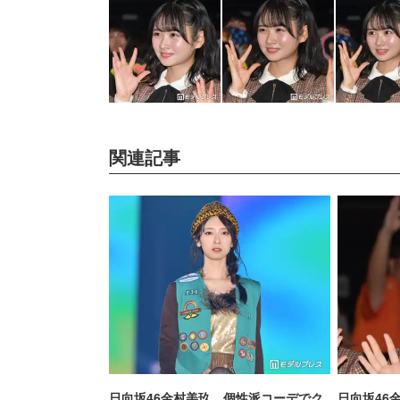
関連記事
日向坂46金村美玖、個性派コーデでク
日向坂46