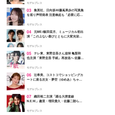
モデルプレス
03
集英社、日向坂46藤嶌果歩の写真集
を巡り声明発表 注意喚起も「必要に応じ
て法的措置を含む対応を検討」
モデルプレス
04
元ME:I飯田栞月、ミュージカル初出
演「この上ない喜びとともに大変光栄」
4年ぶり上演「ファントム」城田優らキ
ャスト発表
モデルプレス
05
テレ東、東野圭吾さん追悼 亀梨和
也主演「東野圭吾 手紙」再放送へ 佐藤隆
太・本田翼・中村倫也ら出演
モデルプレス
06
辻希美、コストコでショッピングカ
ートに座る次女・夢空（ゆめあ）ちゃん
の姿公開「乗りこなしてる感じが可愛す
ぎ」「成長を感じる」の声
モデルプレス
07
織田裕二主演「踊る大捜査線
N.E.W.」趣里・増田貴久・佐藤二朗ら新
メンバー紹介映像解禁 各キャラクター象
徴する“謎のキーワード”も
モデルプレス