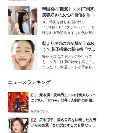
ーについて熱く語り合ってもらっ
イベートでも仲良しで旅行好きな
た。
韓国発の“艶髪トレンド”到来
モデル・愛甲ひかりさんと橋下美
好さんを迎えて本音で女子会トー
美容好きの女性の自信を育む
ク。猛暑のお出かけを快適に過ご
「ヘアケア事情」って？
今、韓国をはじめ国内外で
すヒントや、2人が感動した夏の
「Glass Hair（グラスヘア）」と
生理の新常識にも迫りました。
呼ばれる艶髪スタイルが熱い視線
を集めています。メイクやファッ
朝より夕方の方が肌がうるお
ションの完成度を高めるベースと
して、“髪そのものの美しさ”に改
う？ 花王構築の新技術「ウォ
めて注目する人が増えている様
ーターキャプチャリングスキ
毎朝入念にスキンケアを行って
子。今回は、そんな憧れの艶やか
ン（捕水肌）」がスキンケア
も、夕方には肌の乾燥を感じてし
な髪を日常で叶える、美容好きの
の常識を変える予感
まったり、保湿ミストが手放せな
女性たちのヘアケア事情を紹介し
いという読者も多いのでは？そん
ます。
な美容の常識を大きく変える可能
ニュースランキング
性を秘めた、革新的な「Water
Capturing Skin（ウォーターキャ
プチャリングスキン：捕水肌）」
01
元木湧・安嶋秀生・内村颯太らジュ
技術を、花王が構築した。
ニア9人「Three」開幕 3人制作の新曲＆
手描きセットに込めた想い「もっと前に
進んで夢を掴みたい」【ゲネプロレポ】
モデルプレス
02
広末涼子、病名公表を決断した次男
からの言葉「言い訳にするのも嫌だっ
た」「言うべきか迷った」