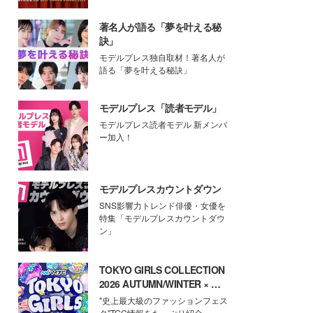
著名人が語る「夢を叶える秘
訣」
モデルプレス独自取材！著名人が
語る「夢を叶える秘訣」
モデルプレス「読者モデル」
モデルプレス読者モデル 新メンバ
ー加入！
モデルプレスカウントダウン
SNS影響力トレンド俳優・女優を
特集「モデルプレスカウントダウ
ン」
TOKYO GIRLS COLLECTION
2026 AUTUMN/WINTER × モ
デルプレス
"史上最大級のファッションフェス
タ"TGC情報をたっぷり紹介