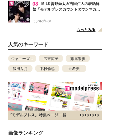
08
M!LK曽野舜太＆吉田仁人の表紙解
禁「モデルプレスカウントダウンマガジ
ン」巻頭に登場
モデルプレス
もっとみる
人気のキーワード
ジャニーズJr.
広末涼子
藤嶌果歩
飯田栞月
中村倫也
辻希美
画像ランキング