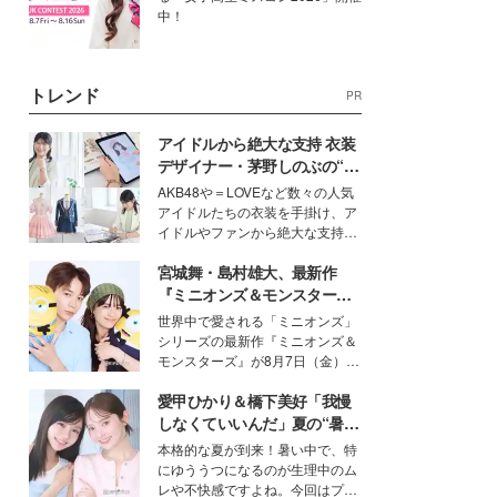
中！
トレンド
PR
アイドルから絶大な支持 衣装
デザイナー・茅野しのぶの“可
愛い”を作る美学＜「シチズン
AKB48や＝LOVEなど数々の人気
クロスシー」インタビュー＞
アイドルたちの衣装を手掛け、ア
イドルやファンから絶大な支持を
得る、株式会社オサレカンパニー
宮城舞・島村雄大、最新作
取締役兼クリエイティブディレク
ター・茅野しのぶ。一人ひとりの
『ミニオンズ＆モンスター
個性に寄り添い、魅力を引き出す
ズ』の魅力熱弁 ハチャメチャ
世界中で愛される「ミニオンズ」
衣装作りは、多くの女性たちに勇
だけじゃない“友情と絆”に感
シリーズの最新作『ミニオンズ＆
気と自信を与え続けている。
動
モンスターズ』が8月7日（金）に
公開。モデルプレスでは、“大のミ
愛甲ひかり＆橋下美好「我慢
ニオン好き”という共通点を持つモ
デルの宮城舞と島村雄大の特別対
しなくていいんだ」夏の“暑さ
談をお届け！それぞれの視点か
対策”の新しい選択肢とは？
本格的な夏が到来！暑い中で、特
ら、今作ならではの魅力や予想外
にゆううつになるのが生理中のム
の感動をもたらす奥深いストーリ
レや不快感ですよね。今回はプラ