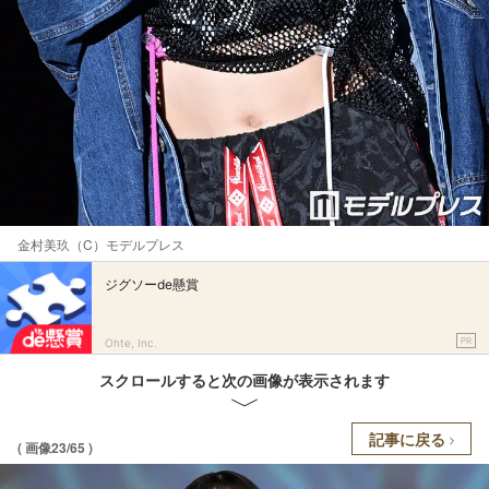
金村美玖（C）モデルプレス
ジグソーde懸賞
PR
Ohte, Inc.
スクロールすると次の画像が表示されます
記事に戻る
( 画像23/65 )