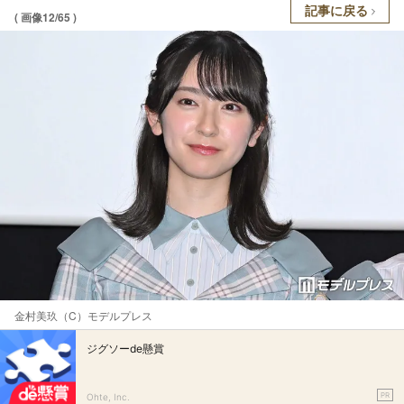
記事に戻る
( 画像12/65 )
金村美玖（C）モデルプレス
ジグソーde懸賞
PR
Ohte, Inc.