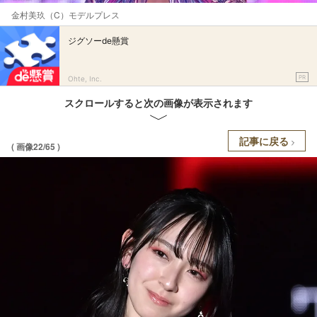
金村美玖（C）モデルプレス
ジグソーde懸賞
PR
Ohte, Inc.
スクロールすると次の画像が表示されます
記事に戻る
( 画像22/65 )