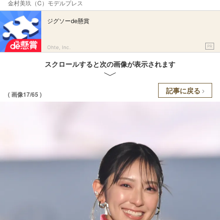
金村美玖（C）モデルプレス
ジグソーde懸賞
PR
Ohte, Inc.
スクロールすると次の画像が表示されます
記事に戻る
( 画像17/65 )