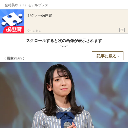
金村美玖（C）モデルプレス
ジグソーde懸賞
PR
Ohte, Inc.
スクロールすると次の画像が表示されます
記事に戻る
( 画像23/65 )