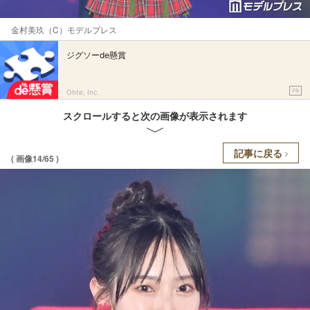
金村美玖（C）モデルプレス
ジグソーde懸賞
PR
Ohte, Inc.
スクロールすると次の画像が表示されます
記事に戻る
( 画像14/65 )