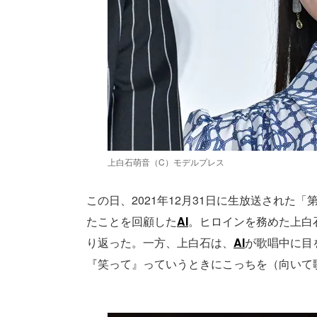
上白石萌音（C）モデルプレス
この日、2021年12月31日に生放送された
たことを回顧した
AI
。ヒロインを務めた上白
り返った。一方、上白石は、
AI
が歌唱中に目
『笑って』っていうときにこっちを（向いて