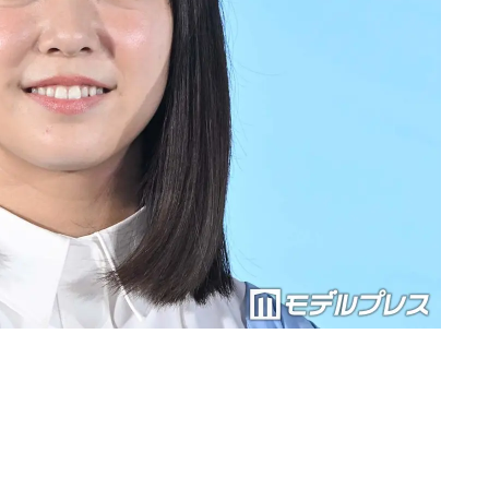
Loaded
:
87.03%