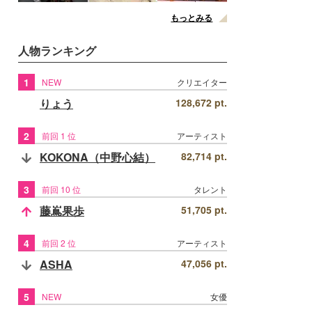
もっとみる
人物ランキング
1
NEW
クリエイター
りょう
128,672 pt.
2
前回 1 位
アーティスト
KOKONA（中野心結）
82,714 pt.
3
前回 10 位
タレント
藤嶌果歩
51,705 pt.
4
前回 2 位
アーティスト
ASHA
47,056 pt.
5
NEW
女優