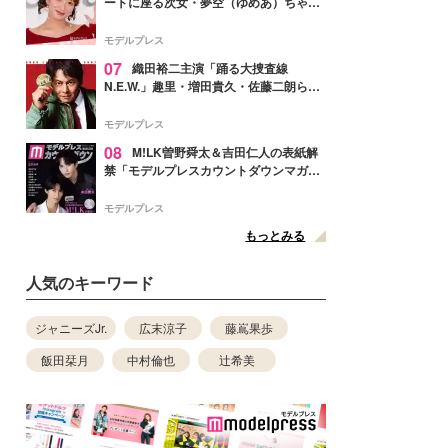
ートに座る次女・夢空（ゆめあ）ちゃん
の姿公開「乗りこなしてる感じが可愛す
ぎ」「成長を感じる」の声
モデルプレス
07
織田裕二主演「踊る大捜査線
N.E.W.」趣里・増田貴久・佐藤二朗ら新
メンバー紹介映像解禁 各キャラクター象
徴する“謎のキーワード”も
モデルプレス
08
M!LK曽野舜太＆吉田仁人の表紙解
禁「モデルプレスカウントダウンマガジ
ン」巻頭に登場
モデルプレス
もっとみる
人気のキーワード
ジャニーズJr.
広末涼子
藤嶌果歩
飯田栞月
中村倫也
辻希美