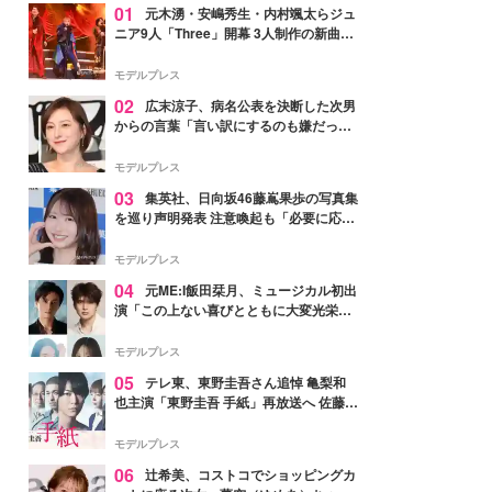
01
元木湧・安嶋秀生・内村颯太らジュ
ニア9人「Three」開幕 3人制作の新曲＆
手描きセットに込めた想い「もっと前に
進んで夢を掴みたい」【ゲネプロレポ】
モデルプレス
02
広末涼子、病名公表を決断した次男
からの言葉「言い訳にするのも嫌だっ
た」「言うべきか迷った」
モデルプレス
03
集英社、日向坂46藤嶌果歩の写真集
を巡り声明発表 注意喚起も「必要に応じ
て法的措置を含む対応を検討」
モデルプレス
04
元ME:I飯田栞月、ミュージカル初出
演「この上ない喜びとともに大変光栄」
4年ぶり上演「ファントム」城田優らキ
ャスト発表
モデルプレス
05
テレ東、東野圭吾さん追悼 亀梨和
也主演「東野圭吾 手紙」再放送へ 佐藤隆
太・本田翼・中村倫也ら出演
モデルプレス
06
辻希美、コストコでショッピングカ