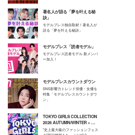
著名人が語る「夢を叶える秘
訣」
モデルプレス独自取材！著名人が
語る「夢を叶える秘訣」
モデルプレス「読者モデル」
モデルプレス読者モデル 新メンバ
ー加入！
モデルプレスカウントダウン
SNS影響力トレンド俳優・女優を
特集「モデルプレスカウントダウ
ン」
TOKYO GIRLS COLLECTION
2026 AUTUMN/WINTER × モ
デルプレス
"史上最大級のファッションフェス
タ"TGC情報をたっぷり紹介