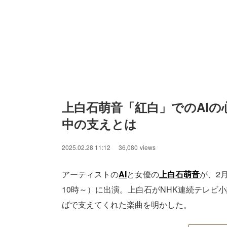
上白石萌音「紅白」でのAIの
中の支えとは
2025.02.28 11:12
36,080
views
アーティストの
AI
と女優の
上白石萌音
が、2
10時～）に出演。上白石がNHK連続テレビ
ばで支えてくれた楽曲を明かした。