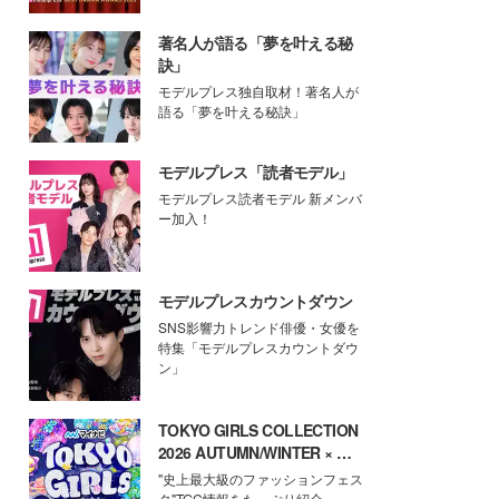
著名人が語る「夢を叶える秘
訣」
モデルプレス独自取材！著名人が
語る「夢を叶える秘訣」
モデルプレス「読者モデル」
モデルプレス読者モデル 新メンバ
ー加入！
モデルプレスカウントダウン
SNS影響力トレンド俳優・女優を
特集「モデルプレスカウントダウ
ン」
TOKYO GIRLS COLLECTION
2026 AUTUMN/WINTER × モ
デルプレス
"史上最大級のファッションフェス
タ"TGC情報をたっぷり紹介