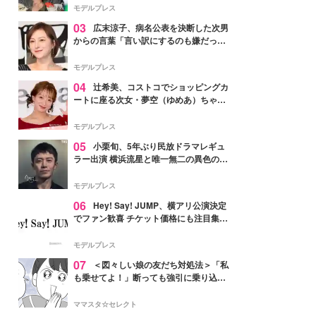
「かっこいい」と反響
モデルプレス
03
広末涼子、病名公表を決断した次男
からの言葉「言い訳にするのも嫌だっ
た」「言うべきか迷った」
モデルプレス
04
辻希美、コストコでショッピングカ
ートに座る次女・夢空（ゆめあ）ちゃん
の姿公開「乗りこなしてる感じが可愛す
ぎ」「成長を感じる」の声
モデルプレス
05
小栗旬、5年ぶり民放ドラマレギュ
ラー出演 横浜流星と唯一無二の異色のバ
ディで初共演【LOST10】
モデルプレス
06
Hey! Say! JUMP、横アリ公演決定
でファン歓喜 チケット価格にも注目集ま
る「激アツ」「平成に戻ったみたい」
モデルプレス
07
＜図々しい娘の友だち対処法＞「私
も乗せてよ！」断っても強引に乗り込ん
でくる友だち【第1話まんが】
ママスタ☆セレクト