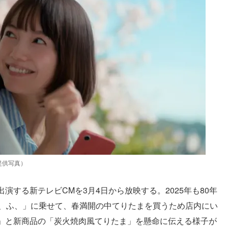
提供写真）
する新テレビCMを3月4日から放映する。2025年も80年
ふ、ふ、」に乗せて、春満開の中てりたまを買うため店内にい
」と新商品の「炭火焼肉風てりたま」を懸命に伝える様子が