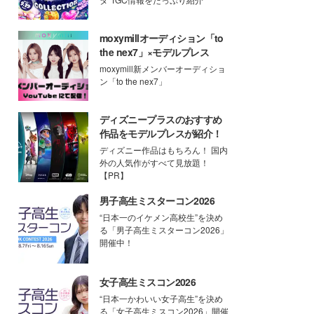
moxymillオーディション「to
the nex7」×モデルプレス
moxymill新メンバーオーディショ
ン「to the nex7」
ディズニープラスのおすすめ
作品をモデルプレスが紹介！
ディズニー作品はもちろん！ 国内
外の人気作がすべて見放題！
【PR】
男子高生ミスターコン2026
“日本一のイケメン高校生”を決め
る「男子高生ミスターコン2026」
開催中！
女子高生ミスコン2026
“日本一かわいい女子高生”を決め
る「女子高生ミスコン2026」開催