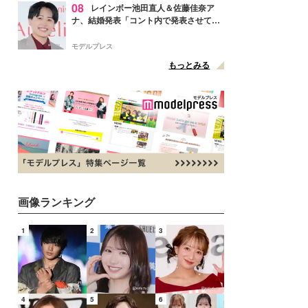
08
レインボー池田直人＆佐藤佳奈ア
ナ、結婚発表「コント内で発表させてい
ただきました」読売テレビ退社は生活拠
点変更のため
モデルプレス
もっとみる
画像ランキング
1
2
3
4
5
6