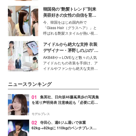
いという読者も多いのでは？そん
韓国発の“艶髪トレンド”到来
な美容の常識を大きく変える可能
性を秘めた、革新的な「Water
美容好きの女性の自信を育む
Capturing Skin（ウォーターキャ
「ヘアケア事情」って？
今、韓国をはじめ国内外で
プチャリングスキン：捕水肌）」
「Glass Hair（グラスヘア）」と
技術を、花王が構築した。
呼ばれる艶髪スタイルが熱い視線
を集めています。メイクやファッ
アイドルから絶大な支持 衣装
ションの完成度を高めるベースと
して、“髪そのものの美しさ”に改
デザイナー・茅野しのぶの“可
めて注目する人が増えている様
愛い”を作る美学＜「シチズン
AKB48や＝LOVEなど数々の人気
子。今回は、そんな憧れの艶やか
クロスシー」インタビュー＞
アイドルたちの衣装を手掛け、ア
な髪を日常で叶える、美容好きの
イドルやファンから絶大な支持を
女性たちのヘアケア事情を紹介し
得る、株式会社オサレカンパニー
ます。
取締役兼クリエイティブディレク
ニュースランキング
ター・茅野しのぶ。一人ひとりの
個性に寄り添い、魅力を引き出す
衣装作りは、多くの女性たちに勇
01
集英社、日向坂46藤嶌果歩の写真集
気と自信を与え続けている。
を巡り声明発表 注意喚起も「必要に応じ
て法的措置を含む対応を検討」
モデルプレス
02
寺田心、週6ジム通いで体重
62kg→82kgに 110kgのベンチプレス持
ち上げる姿披露「胸板の厚みすごい」