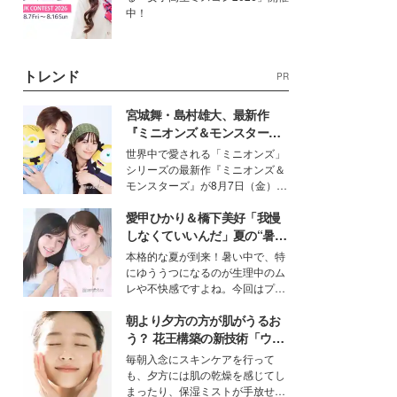
中！
トレンド
PR
宮城舞・島村雄大、最新作
『ミニオンズ＆モンスター
ズ』の魅力熱弁 ハチャメチャ
世界中で愛される「ミニオンズ」
だけじゃない“友情と絆”に感
シリーズの最新作『ミニオンズ＆
動
モンスターズ』が8月7日（金）に
公開。モデルプレスでは、“大のミ
愛甲ひかり＆橋下美好「我慢
ニオン好き”という共通点を持つモ
デルの宮城舞と島村雄大の特別対
しなくていいんだ」夏の“暑さ
談をお届け！それぞれの視点か
対策”の新しい選択肢とは？
本格的な夏が到来！暑い中で、特
ら、今作ならではの魅力や予想外
にゆううつになるのが生理中のム
の感動をもたらす奥深いストーリ
レや不快感ですよね。今回はプラ
ーについて熱く語り合ってもらっ
イベートでも仲良しで旅行好きな
た。
朝より夕方の方が肌がうるお
モデル・愛甲ひかりさんと橋下美
好さんを迎えて本音で女子会トー
う？ 花王構築の新技術「ウォ
ク。猛暑のお出かけを快適に過ご
ーターキャプチャリングスキ
毎朝入念にスキンケアを行って
すヒントや、2人が感動した夏の
ン（捕水肌）」がスキンケア
も、夕方には肌の乾燥を感じてし
生理の新常識にも迫りました。
の常識を変える予感
まったり、保湿ミストが手放せな